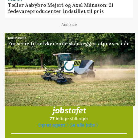
Tæller Aabybro Mejeri og Axel Månsson: 21
fødevareproducenter indstillet til pris
Annonce
MASKINER
Forserie til selvkørende skårlægger afprøves i år
Loading...
Annonce
Jobs
i samarbejde med
77
ledige stillinger
Opret agent
Se alle jobs