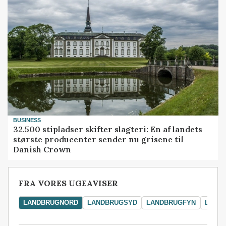
BUSINESS
32.500 stipladser skifter slagteri: En af landets
største producenter sender nu grisene til
Danish Crown
FRA VORES UGEAVISER
LANDBRUGNORD
LANDBRUGSYD
LANDBRUGFYN
LAND