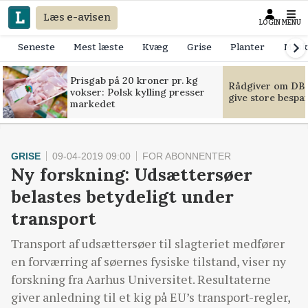
Læs e-avisen
LOGIN
MENU
Seneste
Mest læste
Kvæg
Grise
Planter
Mask
Prisgab på 20 kroner pr. kg
Rådgiver om DB-
vokser: Polsk kylling presser
give store bespa
markedet
GRISE
09-04-2019 09:00
FOR ABONNENTER
Ny forskning: Udsættersøer
belastes betydeligt under
transport
Transport af udsættersøer til slagteriet medfører
en forværring af søernes fysiske tilstand, viser ny
forskning fra Aarhus Universitet. Resultaterne
giver anledning til et kig på EU’s transport-regler,