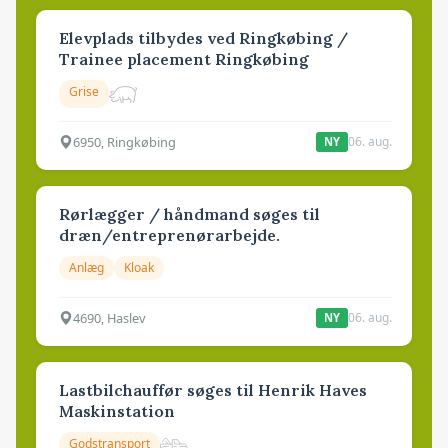
Elevplads tilbydes ved Ringkøbing /
Trainee placement Ringkøbing
Grise
6950, Ringkøbing
06. aug.
NY
Rørlægger / håndmand søges til
dræn/entreprenørarbejde.
Anlæg
Kloak
4690, Haslev
06. aug.
NY
Lastbilchauffør søges til Henrik Haves
Maskinstation
Godstransport