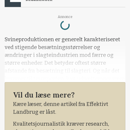
Loading...
Annonce
Svineproduktionen er generelt karakteriseret
ved stigende besætningsstørrelser og
ændringer i slagteindustrien mod færre og
større enheder. Det betyder oftest større
afstande fra besætning til slagteri. Og når det
kommer til transporten, kan udsættersøer være
mere sårbare sammenlignet med andre
Vil du læse mere?
grupper af svin. Det skyldes, at de typisk er sat
ud af besætningen efter at have fået flere kuld
Kære læser, denne artikel fra Effektivt
og kan være
Landbrug er låst.
Kvalitetsjournalistik kræver research,