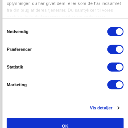
oplysninger, du har givet dem, eller som de har indsamlet
fra din brug af deres tjenester. Du samtykker til vores
cookies, hvis du fortsætter med at anvende vores
KVÆG
hjemmeside.
Samtykkevalg
Snart kan man søge tilskud til naturprojekter
Nødvendig
Annonce
Præferencer
PLANTER
Før såmaskinen kører: Her er efterårets største
skadedyrsrisici
Statistik
Loading...
Annonce
Marketing
Vis detaljer
OK