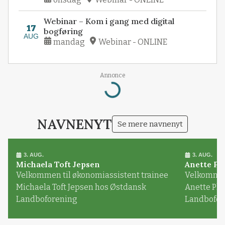
Webinar – Kom i gang med digital
17
bogføring
AUG
mandag
Webinar - ONLINE
Loading...
Annonce
NAVNENYT
Se mere navnenyt
3. AUG.
3. AUG.
Michaela Toft Jepsen
Anette Pl
Velkommen til økonomiassistent trainee
Velkommen 
Michaela Toft Jepsen hos Østdansk
Anette Pl
Landboforening
Landbofor