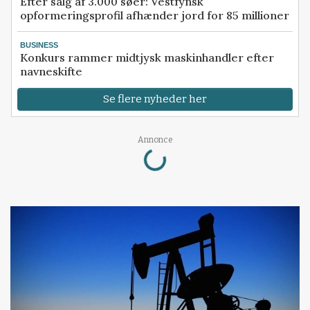
Efter salg af 3.000 søer: Vestfynsk
opformeringsprofil afhænder jord for 85 millioner
BUSINESS
Konkurs rammer midtjysk maskinhandler efter
navneskifte
Se flere nyheder her
Loading...
Annonce