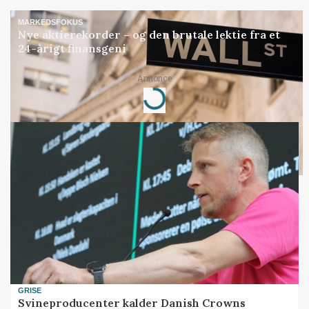
MARKEDSFOKUS
Nye aktierekorder – og den brutale lektie fra et
24-årigt finansgeni
Loading...
Annonce
GRISE
Svineproducenter kalder Danish Crowns