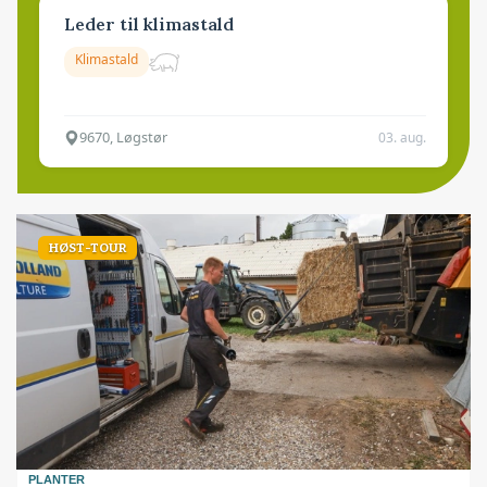
Leder til klimastald
Klimastald
9670, Løgstør
03. aug.
HØST-TOUR
PLANTER