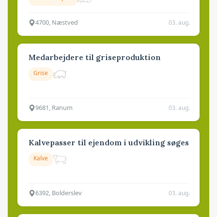
4700, Næstved
03. aug.
Medarbejdere til griseproduktion
Grise
9681, Ranum
03. aug.
Kalvepasser til ejendom i udvikling søges
Kalve
6392, Bolderslev
03. aug.