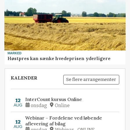
MARKED
Høstpres kan sænke hvedeprisen yderligere
KALENDER
Se flere arrangementer
InterCount kursus Online
12
AUG
onsdag
Online
Webinar – Fordelene ved løbende
12
aflevering af bilag
AUG
onsdag
Webinar - ONLINE