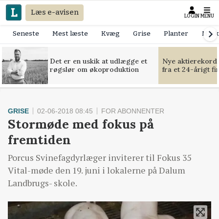
Læs e-avisen
LOGIN
MENU
Seneste
Mest læste
Kvæg
Grise
Planter
Mask
Det er en uskik at udlægge et
Nye aktierekorde
røgslør om økoproduktion
fra et 24-årigt f
GRISE
02-06-2018 08:45
FOR ABONNENTER
Stormøde med fokus på
fremtiden
Porcus Svinefagdyrlæger inviterer til Fokus 35
Vital-møde den 19. juni i lokalerne på Dalum
Landbrugs- skole.