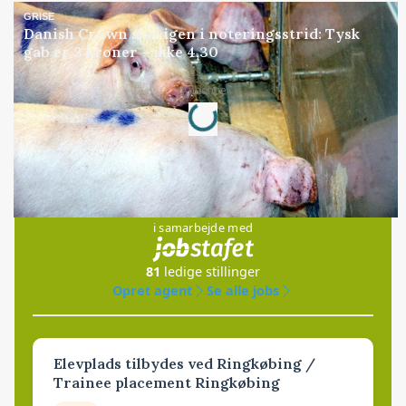
GRISE
Danish Crown slår igen i noteringsstrid: Tysk
gab er 3 kroner – ikke 4,30
Loading...
Annonce
Jobs
i samarbejde med
81
ledige stillinger
Opret agent
Se alle jobs
Elevplads tilbydes ved Ringkøbing /
Trainee placement Ringkøbing