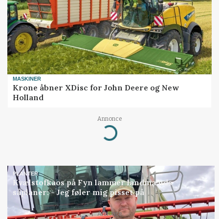
MASKINER
Krone åbner XDisc for John Deere og New
Holland
Annonce
Loading...
PLANTER
Kvælstofkaos på Fyn lammer landmænds
såplaner: - Jeg føler mig pisset på
Annonce