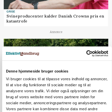
GRISE
Svineproducenter kalder Danish Crowns pris en
katastrofe
Annonce
Denne hjemmeside bruger cookies
Vi bruger cookies til at tilpasse vores indhold og annoncer,
til at vise dig funktioner til sociale medier og til at
analysere vores trafik. Vi deler også oplysninger om din
brug af vores website med vores partnere inden for
MASKINER
sociale medier, annonceringspartnere og analysepartnere.
Forserie til selvkørende skårlægger afprøves i år
Vores partnere kan kombinere disse data med andre