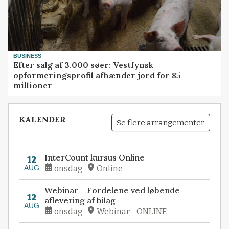
BUSINESS
Efter salg af 3.000 søer: Vestfynsk
opformeringsprofil afhænder jord for 85
millioner
KALENDER
Se flere arrangementer
InterCount kursus Online
12
AUG
onsdag
Online
Webinar – Fordelene ved løbende
12
aflevering af bilag
AUG
onsdag
Webinar - ONLINE