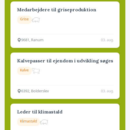
Medarbejdere til griseproduktion
Grise
9681, Ranum
03. aug.
Kalvepasser til ejendom i udvikling søges
Kalve
6392, Bolderslev
03. aug.
Leder til klimastald
Klimastald