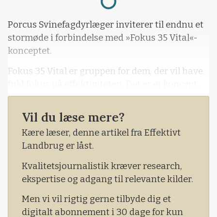
Porcus Svinefagdyrlæger inviterer til endnu et
stormøde i forbindelse med »Fokus 35 Vital«-
konceptet.
Fokus 35 Vital er gruppen for dem, der vil have
fuld fokus på effektiviteten. Det er et koncept,
hvor der månedligt laves benchmark imod de
andre gruppedeltagere og med fire årlige
Vil du læse mere?
møder med eksperter fra hele Danmark som
Kære læser, denne artikel fra Effektivt
indledere.
Landbrug er låst.
Stormødet foregår tirsdag den 19. juni fra 12-16
Kvalitetsjournalistik kræver research,
og finder sted på Dalum Landbrugssk
ekspertise og adgang til relevante kilder.
Men vi vil rigtig gerne tilbyde dig et
digitalt abonnement i 30 dage for kun