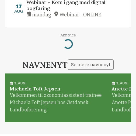
Webinar – Kom i gang med digital
17
bogføring
AUG
mandag
Webinar - ONLINE
Annonce
Loading...
NAVNENYT
Se mere navnenyt
3. AUG.
3. AUG.
Michaela Toft Jepsen
Anette Pl
Velkommen til økonomiassistent trainee
Velkommen 
Michaela Toft Jepsen hos Østdansk
Anette Pl
Landboforening
Landbofor