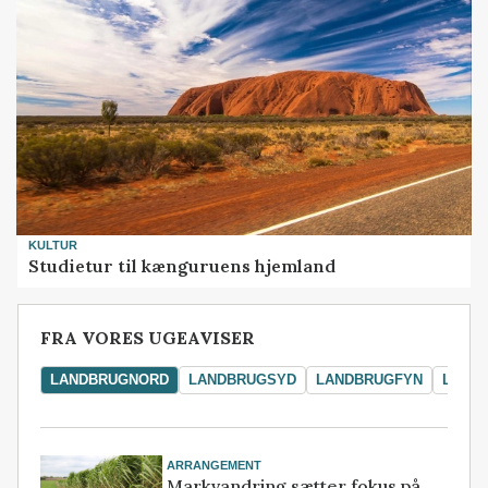
KULTUR
Studietur til kænguruens hjemland
FRA VORES UGEAVISER
LANDBRUGNORD
LANDBRUGSYD
LANDBRUGFYN
LAND
ARRANGEMENT
Markvandring sætter fokus på