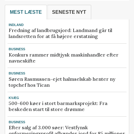
MEST LÆSTE
SENESTE NYT
INDLAND
Fredning af landbrugsjord: Landmand går til
landsretten for at få højere erstatning
BUSINESS
Konkurs rammer midtjysk maskinhandler efter
navneskifte
BUSINESS
Søren Rasmussen-ejet halmselskab henter ny
topchef hos Tican
KVÆG
500-600 køer i stort barmarksprojekt: Fra
beskeden start til store drømme
BUSINESS
Efter salg af 3.000 søer: Vestfynsk
opformeringsprofil afhænder jord for 85 millioner