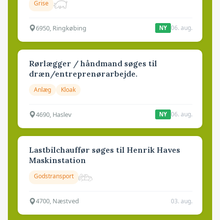
Grise
6950, Ringkøbing
06. aug.
NY
Rørlægger / håndmand søges til
dræn/entreprenørarbejde.
Anlæg
Kloak
4690, Haslev
06. aug.
NY
Lastbilchauffør søges til Henrik Haves
Maskinstation
Godstransport
4700, Næstved
03. aug.