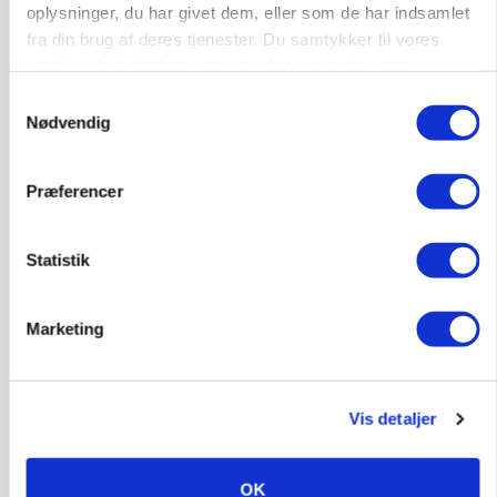
oplysninger, du har givet dem, eller som de har indsamlet
Annonce
fra din brug af deres tjenester. Du samtykker til vores
ARRANGEMENT
cookies, hvis du fortsætter med at anvende vores
Markvandring sætter fokus på elefantgræs
hjemmeside.
Samtykkevalg
Nødvendig
Annonce
Loading...
Præferencer
Statistik
Marketing
Vis detaljer
MARKED
OK
Grisenoteringen står stille