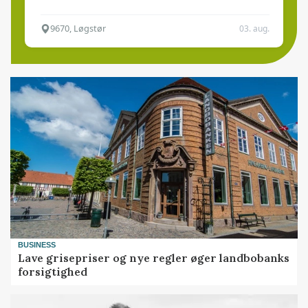
9670, Løgstør
03. aug.
BUSINESS
Lave grisepriser og nye regler øger landbobanks
forsigtighed