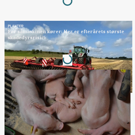
PLANTER
Før såmaskinen kører: Her er efterårets største
skadedyrsrisici
Loading...
Annonce