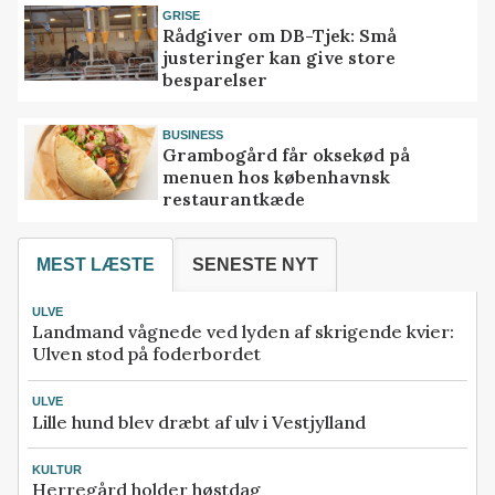
GRISE
Rådgiver om DB-Tjek: Små
justeringer kan give store
besparelser
BUSINESS
Grambogård får oksekød på
menuen hos københavnsk
restaurantkæde
MEST LÆSTE
SENESTE NYT
ULVE
Landmand vågnede ved lyden af skrigende kvier:
Ulven stod på foderbordet
ULVE
Lille hund blev dræbt af ulv i Vestjylland
KULTUR
Herregård holder høstdag