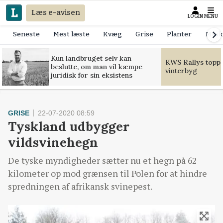
Læs e-avisen
LOGIN
MENU
Seneste
Mest læste
Kvæg
Grise
Planter
Mask
Kun landbruget selv kan
KWS Rallys toppe
beslutte, om man vil kæmpe
vinterbyg
juridisk for sin eksistens
GRISE
22-07-2020 08:59
Tyskland udbygger
vildsvinehegn
De tyske myndigheder sætter nu et hegn på 62
kilometer op mod grænsen til Polen for at hindre
spredningen af afrikansk svinepest.