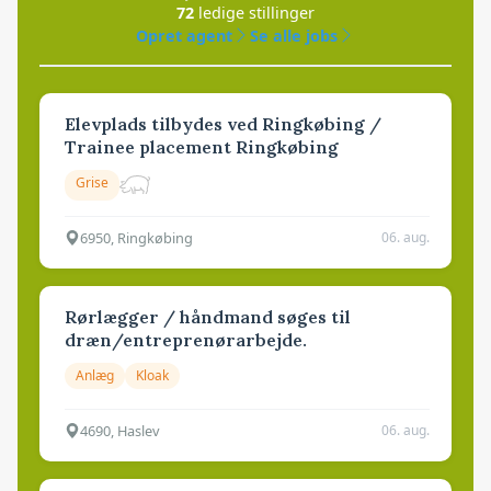
72
ledige stillinger
Opret agent
Se alle jobs
Elevplads tilbydes ved Ringkøbing /
Trainee placement Ringkøbing
Grise
6950, Ringkøbing
06. aug.
Rørlægger / håndmand søges til
dræn/entreprenørarbejde.
Anlæg
Kloak
4690, Haslev
06. aug.