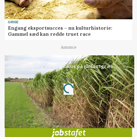
GRISE
Engang eksportsucces – nu kulturhistorie:
Gammel sæd kan redde truet race
Annonce
ARRANGEMENT
Markvandring sætter fokus på elefantgræs
Annonce
Loading...
Jobs
i samarbejde med