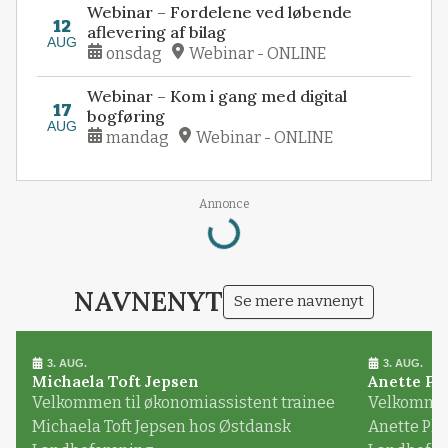
Webinar – Fordelene ved løbende
12
aflevering af bilag
AUG
onsdag
Webinar - ONLINE
Webinar – Kom i gang med digital
17
bogføring
AUG
mandag
Webinar - ONLINE
Loading...
Annonce
NAVNENYT
Se mere navnenyt
3. AUG.
3. AUG.
Michaela Toft Jepsen
Anette Pl
Velkommen til økonomiassistent trainee
Velkommen 
Michaela Toft Jepsen hos Østdansk
Anette Pl