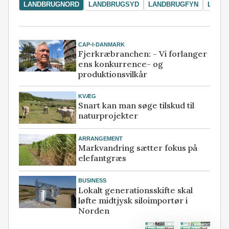
LANDBRUGNORD
LANDBRUGSYD
LANDBRUGFYN
LAND
CAP-I-DANMARK
Fjerkræbranchen: - Vi forlanger
ens konkurrence- og
produktionsvilkår
KVÆG
Snart kan man søge tilskud til
naturprojekter
ARRANGEMENT
Markvandring sætter fokus på
elefantgræs
BUSINESS
Lokalt generationsskifte skal
løfte midtjysk siloimportør i
Norden