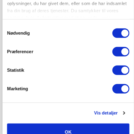
oplysninger, du har givet dem, eller som de har indsamlet
fra din brug af deres tjenester. Du samtykker til vores
cookies, hvis du fortsætter med at anvende vores
hjemmeside.
Samtykkevalg
Nødvendig
MARKED
Russisk mælkepris dykker 23 procent
Præferencer
Annonce
BUSINESS
Fra mark til mur: Byggeriet kan åbne nyt
Statistik
marked for biokul
Loading...
Marketing
Annonce
Vis detaljer
OK