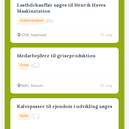
Lastbilchauffør søges til Henrik Haves
Maskinstation
Godstransport
4700, Næstved
03. aug.
Medarbejdere til griseproduktion
Grise
9681, Ranum
03. aug.
Kalvepasser til ejendom i udvikling søges
Kalve