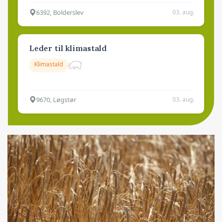
6392, Bolderslev
03. aug.
Leder til klimastald
Klimastald
9670, Løgstør
03. aug.