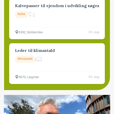
Kalvepasser til ejendom i udvikling søges
Kalve
6392, Bolderslev
03. aug.
Leder til klimastald
Klimastald
9670, Løgstør
03. aug.