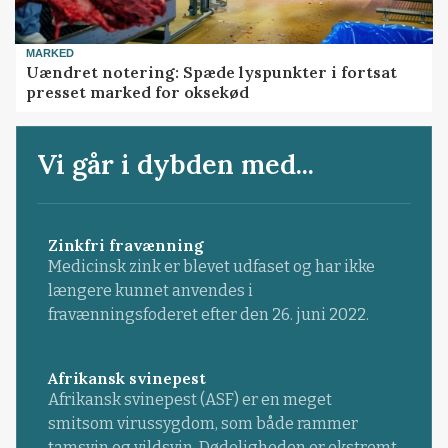
MARKED
Uændret notering: Spæde lyspunkter i fortsat
presset marked for oksekød
Vi går i dybden med...
Zinkfri fravænning
Medicinsk zink er blevet udfaset og har ikke
længere kunnet anvendes i
fravænningsfoderet efter den 26. juni 2022.
Afrikansk svinepest
Afrikansk svinepest (ASF) er en meget
smitsom virussygdom, som både rammer
tamsvin og vildsvin. Dødeligheden er ekstremt