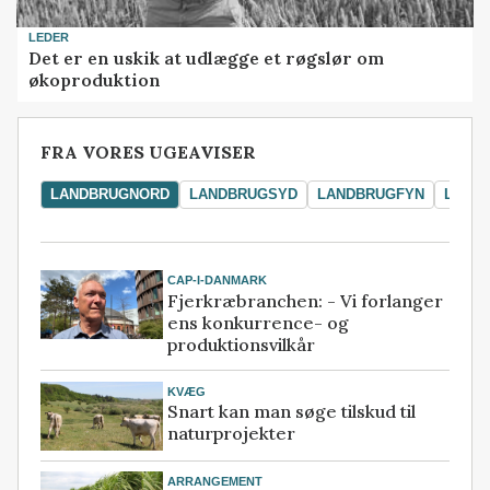
LEDER
Det er en uskik at udlægge et røgslør om
økoproduktion
FRA VORES UGEAVISER
LANDBRUGNORD
LANDBRUGSYD
LANDBRUGFYN
LAND
CAP-I-DANMARK
Fjerkræbranchen: - Vi forlanger
ens konkurrence- og
produktionsvilkår
KVÆG
Snart kan man søge tilskud til
naturprojekter
ARRANGEMENT