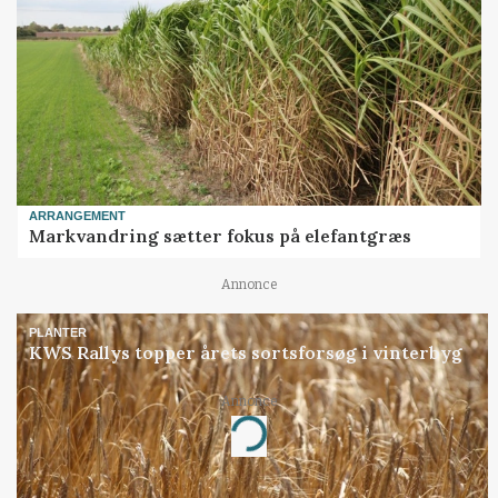
ARRANGEMENT
Markvandring sætter fokus på elefantgræs
Annonce
PLANTER
KWS Rallys topper årets sortsforsøg i vinterbyg
Annonce
Loading...