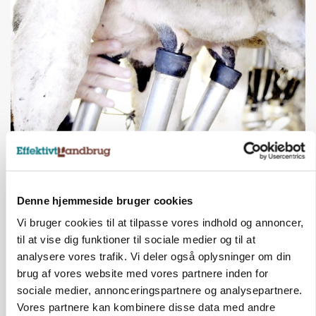
MARKED
Russisk mælkepris dykker 23 procent
Denne hjemmeside bruger cookies
Annonce
Vi bruger cookies til at tilpasse vores indhold og annoncer,
BUSINESS
til at vise dig funktioner til sociale medier og til at
Fra mark til mur: Byggeriet kan åbne nyt
analysere vores trafik. Vi deler også oplysninger om din
marked for biokul
brug af vores website med vores partnere inden for
sociale medier, annonceringspartnere og analysepartnere.
Annonce
Vores partnere kan kombinere disse data med andre