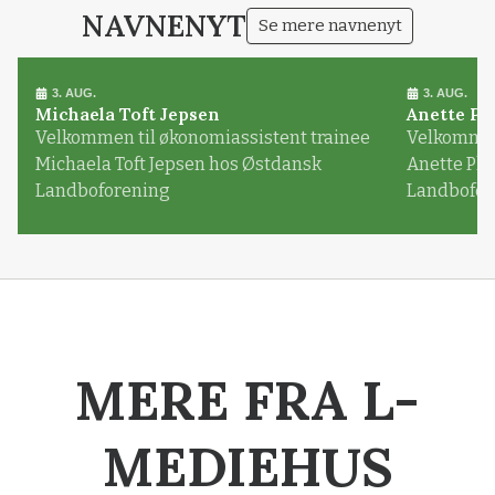
NAVNENYT
Se mere navnenyt
3. AUG.
3. AUG.
Michaela Toft Jepsen
Anette Pl
Velkommen til økonomiassistent trainee
Velkommen 
Michaela Toft Jepsen hos Østdansk
Anette Pl
Landboforening
Landbofor
MERE FRA L-
MEDIEHUS