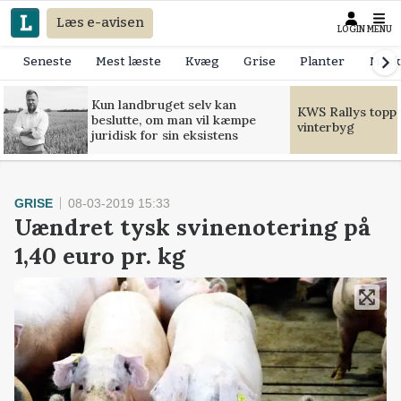
Læs e-avisen
LOGIN
MENU
Seneste
Mest læste
Kvæg
Grise
Planter
Mask
Kun landbruget selv kan
KWS Rallys toppe
beslutte, om man vil kæmpe
vinterbyg
juridisk for sin eksistens
GRISE
08-03-2019 15:33
Uændret tysk svinenotering på
1,40 euro pr. kg