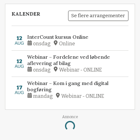
KALENDER
Se flere arrangementer
InterCount kursus Online
12
AUG
onsdag
Online
Webinar – Fordelene ved løbende
12
aflevering af bilag
AUG
onsdag
Webinar - ONLINE
Webinar – Kom i gang med digital
17
bogføring
AUG
mandag
Webinar - ONLINE
Annonce
Loading...