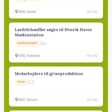
4690, Haslev
06. aug.
Lastbilchauffør søges til Henrik Haves
Maskinstation
Godstransport
4700, Næstved
03. aug.
Medarbejdere til griseproduktion
Grise
9681, Ranum
03. aug.