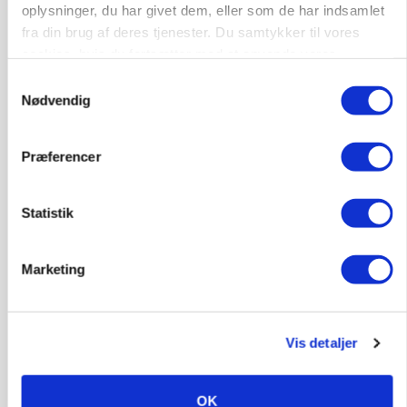
Loading...
oplysninger, du har givet dem, eller som de har indsamlet
fra din brug af deres tjenester. Du samtykker til vores
cookies, hvis du fortsætter med at anvende vores
hjemmeside.
Samtykkevalg
Nødvendig
Præferencer
Statistik
POLITIK
»Nu stopper I«: Landbrugsdebattør og
Marketing
protestgruppe vil demonstrere mod ny
gødskningslov
Vis detaljer
OK