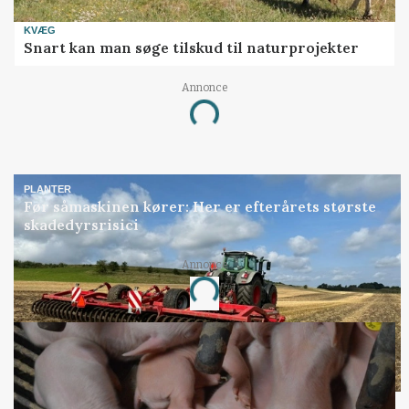
KVÆG
Snart kan man søge tilskud til naturprojekter
Annonce
Loading...
PLANTER
Før såmaskinen kører: Her er efterårets største
skadedyrsrisici
Annonce
Loading...