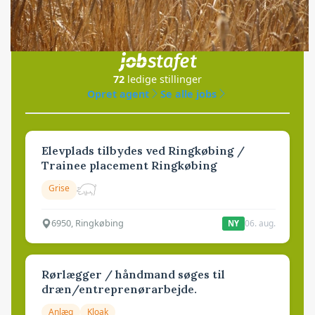
Jobs
i samarbejde med
72
ledige stillinger
Opret agent
Se alle jobs
Elevplads tilbydes ved Ringkøbing /
Trainee placement Ringkøbing
Grise
6950, Ringkøbing
06. aug.
NY
Rørlægger / håndmand søges til
dræn/entreprenørarbejde.
Anlæg
Kloak