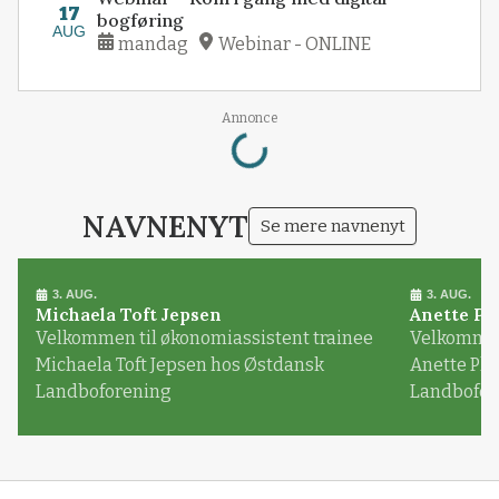
17
bogføring
AUG
mandag
Webinar - ONLINE
Loading...
Annonce
NAVNENYT
Se mere navnenyt
3. AUG.
3. AUG.
Michaela Toft Jepsen
Anette Pl
Velkommen til økonomiassistent trainee
Velkommen 
Michaela Toft Jepsen hos Østdansk
Anette Pl
Landboforening
Landbofor