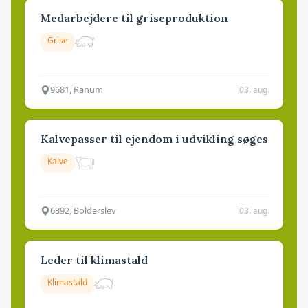
Medarbejdere til griseproduktion
Grise
9681, Ranum
03. aug.
Kalvepasser til ejendom i udvikling søges
Kalve
6392, Bolderslev
03. aug.
Leder til klimastald
Klimastald