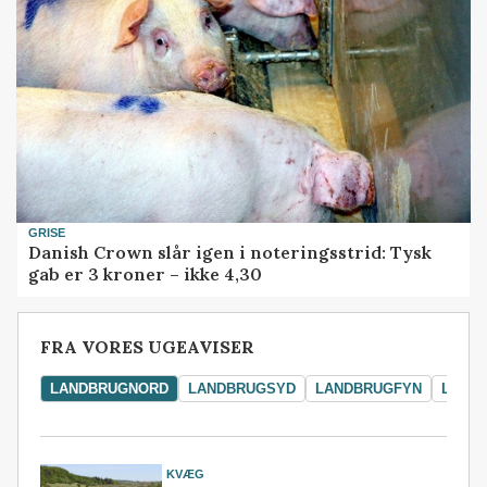
GRISE
Danish Crown slår igen i noteringsstrid: Tysk
gab er 3 kroner – ikke 4,30
FRA VORES UGEAVISER
LANDBRUGNORD
LANDBRUGSYD
LANDBRUGFYN
LAND
KVÆG