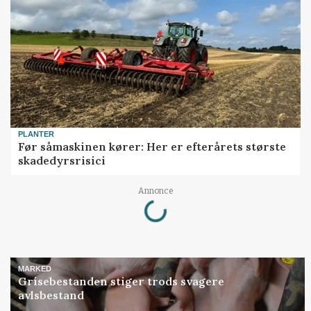
PLANTER
Før såmaskinen kører: Her er efterårets største
skadedyrsrisici
Loading...
Annonce
MARKED
Grisebestanden stiger trods svagere
avlsbestand