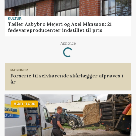
KULTUR
Tæller Aabybro Mejeri og Axel Månsson: 21
fødevareproducenter indstillet til pris
Loading...
Annonce
MASKINER
Forserie til selvkørende skårlægger afprøves i
år
HØST-TOUR