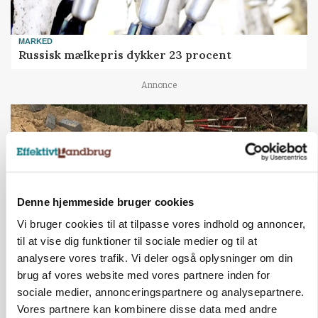
MARKED
Russisk mælkepris dykker 23 procent
Annonce
Denne hjemmeside bruger cookies
Vi bruger cookies til at tilpasse vores indhold og annoncer,
til at vise dig funktioner til sociale medier og til at
analysere vores trafik. Vi deler også oplysninger om din
brug af vores website med vores partnere inden for
BUSINESS
Fra mark til mur: Byggeriet kan åbne nyt
sociale medier, annonceringspartnere og analysepartnere.
marked for biokul
Vores partnere kan kombinere disse data med andre