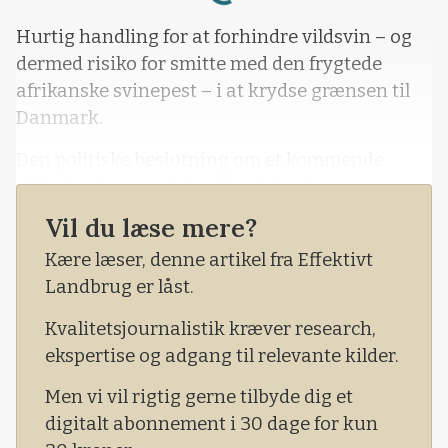
Hurtig handling for at forhindre vildsvin – og
dermed risiko for smitte med den frygtede
afrikanske svinepest – i at krydse grænsen til
Danmark.
Den politiske beslutning om et kommende
vildsvinehegn ved den dansk/tyske grænse var
til debat, da omkring 200 tirsdag aften var
Vil du læse mere?
mødt op i Tønder til borgermøde om
Kære læser, denne artikel fra Effektivt
vildsvinehegnet, der er et initiativ sat i værk af
Landbrug er låst.
regeringen og Dansk Folkeparti.
Kvalitetsjournalistik kræver research,
ekspertise og adgang til relevante kilder.
Men vi vil rigtig gerne tilbyde dig et
digitalt abonnement i 30 dage for kun