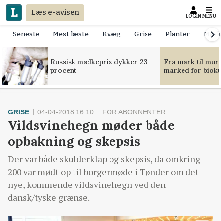
Læs e-avisen
LOGIN
MENU
Seneste
Mest læste
Kvæg
Grise
Planter
Mask
Russisk mælkepris dykker 23
Fra mark til mur
procent
marked for bioku
GRISE
04-04-2018 16:10
FOR ABONNENTER
Vildsvinehegn møder både
opbakning og skepsis
Der var både skulderklap og skepsis, da omkring
200 var mødt op til borgermøde i Tønder om det
nye, kommende vildsvinehegn ved den
dansk/tyske grænse.