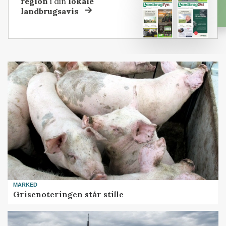
region
i din
lokale
landbrugsavis
MARKED
Grisenoteringen står stille