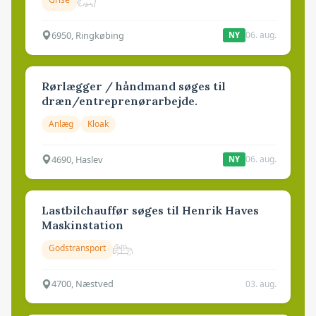
6950, Ringkøbing
06. aug.
NY
Rørlægger / håndmand søges til
dræn/entreprenørarbejde.
Anlæg
Kloak
4690, Haslev
06. aug.
NY
Lastbilchauffør søges til Henrik Haves
Maskinstation
Godstransport
4700, Næstved
03. aug.