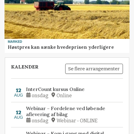
MARKED
Høstpres kan sænke hvedeprisen yderligere
KALENDER
Se flere arrangementer
InterCount kursus Online
12
AUG
onsdag
Online
Webinar – Fordelene ved løbende
12
aflevering af bilag
AUG
onsdag
Webinar - ONLINE
Webinar – Kom i gang med digital