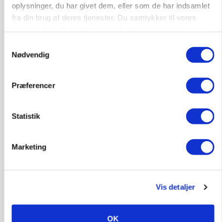
oplysninger, du har givet dem, eller som de har indsamlet
Annonce
fra din brug af deres tjenester. Du samtykker til vores
cookies, hvis du fortsætter med at anvende vores
POLITIK
hjemmeside.
»Nu stopper I«: Landbrugsdebattør og
Samtykkevalg
protestgruppe vil demonstrere mod ny
Nødvendig
gødskningslov
Loading...
Annonce
Præferencer
Statistik
Marketing
Vis detaljer
OK