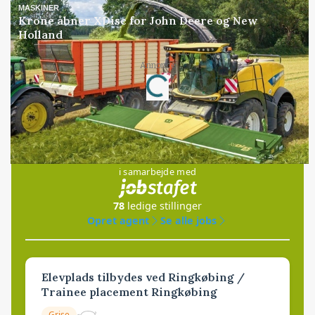
MASKINER
Krone åbner XDisc for John Deere og New
Holland
Loading...
Annonce
Jobs
i samarbejde med
78
ledige stillinger
Opret agent
Se alle jobs
Elevplads tilbydes ved Ringkøbing /
Trainee placement Ringkøbing
Grise