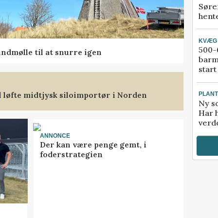
Søre
hente
KVÆG
500-6
ndmølle til at snurre igen
barm
start
l løfte midtjysk siloimportør i Norden
PLAN
Ny so
Har 
verde
ANNONCE
Der kan være penge gemt, i
foderstrategien