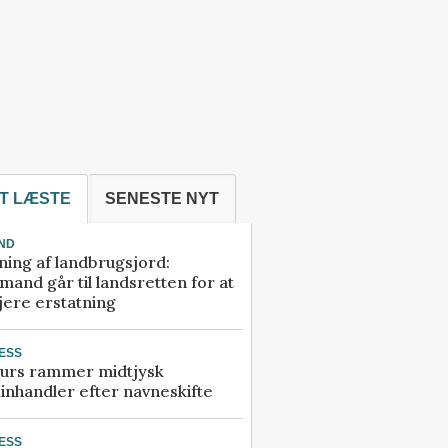
T LÆSTE
SENESTE NYT
ND
ning af landbrugsjord:
and går til landsretten for at
jere erstatning
ESS
urs rammer midtjysk
inhandler efter navneskifte
ESS