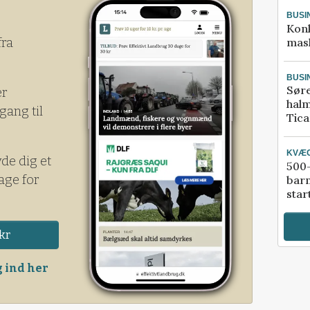
BUSI
Kon
mask
fra
BUSI
Sør
er
halm
gang til
Tic
KVÆ
yde dig et
500-
age for
bar
star
kr
 ind her