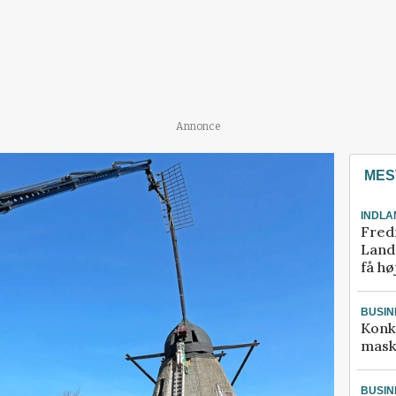
Annonce
MES
INDLA
Fred
Landm
få hø
BUSIN
Konk
mask
BUSIN