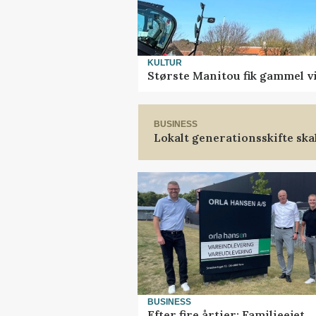
KULTUR
Største Manitou fik gammel vi
BUSINESS
Lokalt generationsskifte ska
BUSINESS
Efter fire årtier: Familieejet