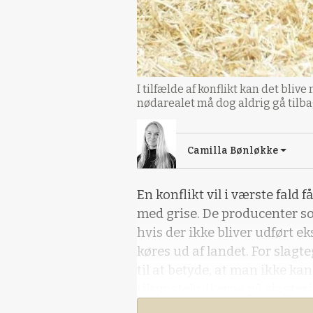
I tilfælde af konflikt kan det bl
nødarealet må dog aldrig gå tilba
Camilla Bønløkke
En konflikt vil i værste fald
med grise. De producenter so
hvis der ikke bliver udført 
køres ud af landet. For slag
til at betyde, at man ikke kan
tilsynsteknikerne på slagterie