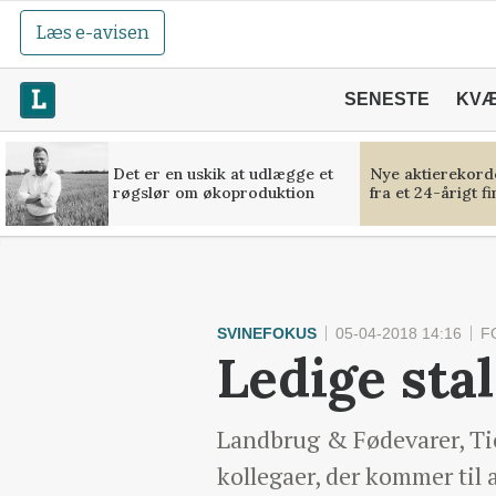
Læs e-avisen
SENESTE
KV
Det er en uskik at udlægge et
Nye aktierekorde
røgslør om økoproduktion
fra et 24-årigt f
SVINEFOKUS
05-04-2018 14:16
F
Ledige stal
Landbrug & Fødevarer, Tic
kollegaer, der kommer til 