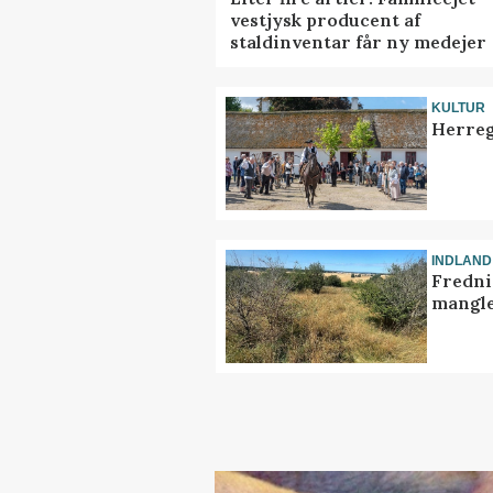
vestjysk producent af
staldinventar får ny medejer
KULTUR
Herreg
INDLAND
Fredni
mangle