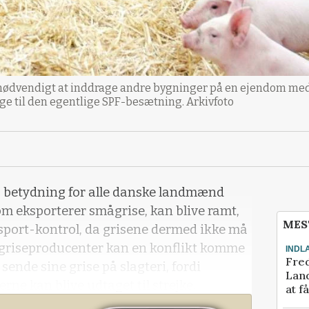
ive nødvendigt at inddrage andre bygninger på en ejendom med
ge til den egentlige SPF-besætning. Arkivfoto
 få betydning for alle danske landmænd
m eksporterer smågrise, kan blive ramt,
MES
eksport-kontrol, da grisene dermed ikke må
tegriseproducenter kan en konflikt komme
INDL
Fred
 sende sine grise på slagteri, fordi
Land
rne kan blive udtaget til strejke.
at f