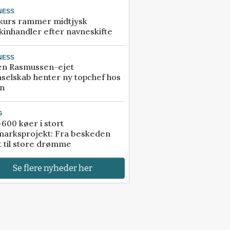
NESS
kurs rammer midtjysk
inhandler efter navneskifte
NESS
en Rasmussen-ejet
selskab henter ny topchef hos
an
G
600 køer i stort
marksprojekt: Fra beskeden
t til store drømme
Se flere nyheder her