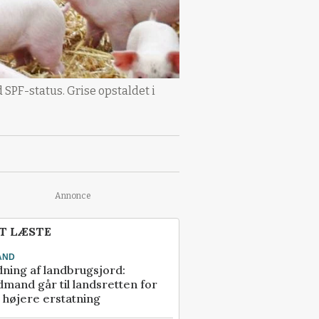
 SPF-status. Grise opstaldet i
Annonce
T LÆSTE
AND
ning af landbrugsjord:
mand går til landsretten for
å højere erstatning