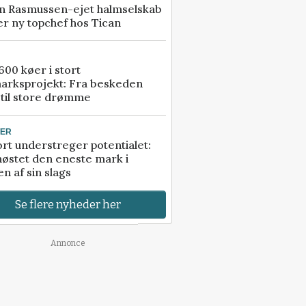
n Rasmussen-ejet halmselskab
r ny topchef hos Tican
00 køer i stort
arksprojekt: Fra beskeden
 til store drømme
TER
rt understreger potentialet:
høstet den eneste mark i
n af sin slags
Se flere nyheder her
Annonce