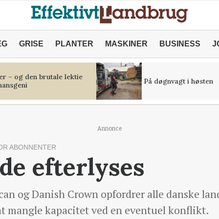
ÆG
GRISE
PLANTER
MASKINER
BUSINESS
J
r – og den brutale lektie
På døgnvagt i høsten
inansgeni
Annonce
OR ABONNENTER
de efterlyses
an og Danish Crown opfordrer alle danske lan
at mangle kapacitet ved en eventuel konflikt.