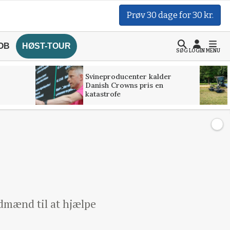
Prøv 30 dage for 30 kr.
OB
HØST-TOUR
SØG
LOGIN
MENU
Svineproducenter kalder
Danish Crowns pris en
katastrofe
dmænd til at hjælpe