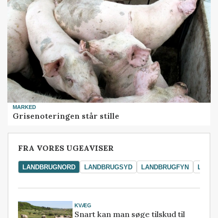
MARKED
Grisenoteringen står stille
FRA VORES UGEAVISER
LANDBRUGNORD
LANDBRUGSYD
LANDBRUGFYN
LAND
KVÆG
Snart kan man søge tilskud til