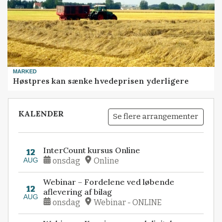
MARKED
Høstpres kan sænke hvedeprisen yderligere
KALENDER
Se flere arrangementer
InterCount kursus Online
12
AUG
onsdag
Online
Webinar – Fordelene ved løbende
12
aflevering af bilag
AUG
onsdag
Webinar - ONLINE