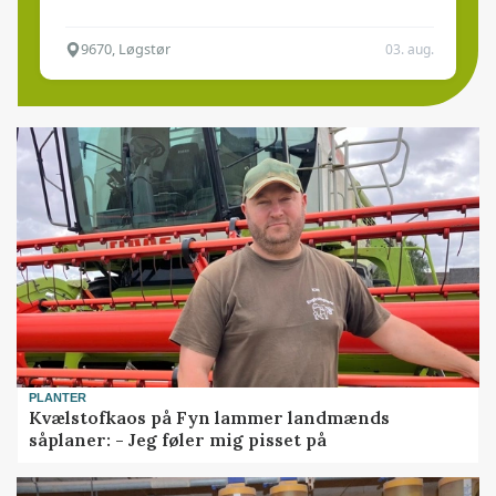
9670, Løgstør
03. aug.
PLANTER
Kvælstofkaos på Fyn lammer landmænds
såplaner: - Jeg føler mig pisset på