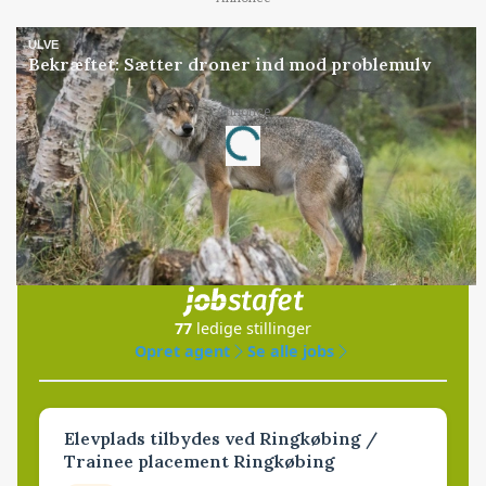
ULVE
Bekræftet: Sætter droner ind mod problemulv
Annonce
Loading...
Jobs
i samarbejde med
77
ledige stillinger
Opret agent
Se alle jobs
Elevplads tilbydes ved Ringkøbing /
Trainee placement Ringkøbing