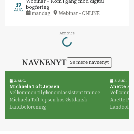
Webinar – Kom i gang med digital
17
bogføring
AUG
mandag
Webinar - ONLINE
Loading...
Annonce
NAVNENYT
Se mere navnenyt
3. AUG.
3. AUG.
Michaela Toft Jepsen
Anette Pl
Velkommen til økonomiassistent trainee
Velkommen 
Michaela Toft Jepsen hos Østdansk
Anette Pl
Landboforening
Landbofor