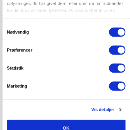
protestgruppe vil demonstrere mod ny
oplysninger, du har givet dem, eller som de har indsamlet
gødskningslov
fra din brug af deres tjenester. Du samtykker til vores
cookies, hvis du fortsætter med at anvende vores
Annonce
hjemmeside.
Samtykkevalg
Nødvendig
POLITIK
Folketinget behandler ny gødskningslov: Sådan
kan den ændre din bedrift fra 2027
Præferencer
Loading...
Annonce
Statistik
Marketing
Vis detaljer
OK