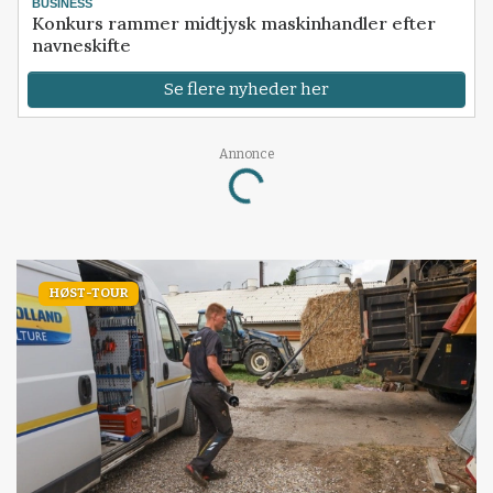
BUSINESS
Konkurs rammer midtjysk maskinhandler efter
navneskifte
Se flere nyheder her
Annonce
Loading...
HØST-TOUR