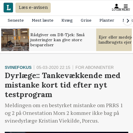
Læs e-avisen
LOGIN
MENU
Seneste
Mest læste
Kvæg
Grise
Planter
Mask
Rådgiver om DB-Tjek: Små
Ejer eller medej
justeringer kan give store
landbrugets ejer
besparelser
SVINEFOKUS
05-03-2020 22:15
FOR ABONNENTER
Dyrlæge:: Tankevækkende med
mistanke kort tid efter nyt
testprogram
Meldingen om en bestyrket mistanke om PRRS 1
og 2 på Ornestation Mors 2 kommer ikke bag på
svinedyrlæge Kristian Viekilde, Porcus.