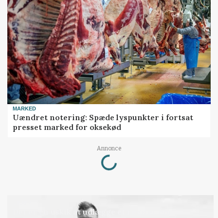
MARKED
Uændret notering: Spæde lyspunkter i fortsat
presset marked for oksekød
Loading...
Annonce
LEDER
Det er en uskik at udlægge et røgslør om