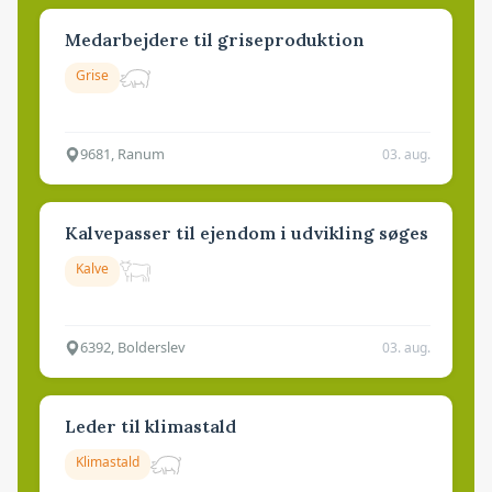
Medarbejdere til griseproduktion
Grise
9681, Ranum
03. aug.
Kalvepasser til ejendom i udvikling søges
Kalve
6392, Bolderslev
03. aug.
Leder til klimastald
Klimastald