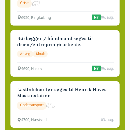
Grise
6950, Ringkøbing
06. aug.
NY
Rørlægger / håndmand søges til
dræn/entreprenørarbejde.
Anlæg
Kloak
4690, Haslev
06. aug.
NY
Lastbilchauffør søges til Henrik Haves
Maskinstation
Godstransport
4700, Næstved
03. aug.