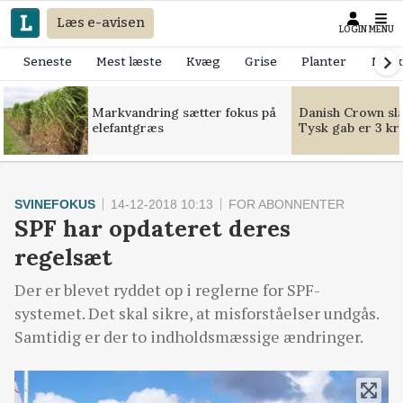
Læs e-avisen
LOGIN
MENU
Seneste
Mest læste
Kvæg
Grise
Planter
Mask
Markvandring sætter fokus på
Danish Crown slår
elefantgræs
Tysk gab er 3 kr
SVINEFOKUS
14-12-2018 10:13
FOR ABONNENTER
SPF har opdateret deres
regelsæt
Der er blevet ryddet op i reglerne for SPF-
systemet. Det skal sikre, at misforståelser undgås.
Samtidig er der to indholdsmæssige ændringer.