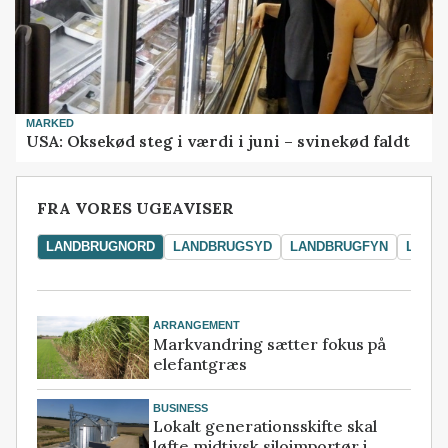
MARKED
USA: Oksekød steg i værdi i juni – svinekød faldt
FRA VORES UGEAVISER
LANDBRUGNORD
LANDBRUGSYD
LANDBRUGFYN
LAND
ARRANGEMENT
Markvandring sætter fokus på
elefantgræs
BUSINESS
Lokalt generationsskifte skal
løfte midtjysk siloimportør i