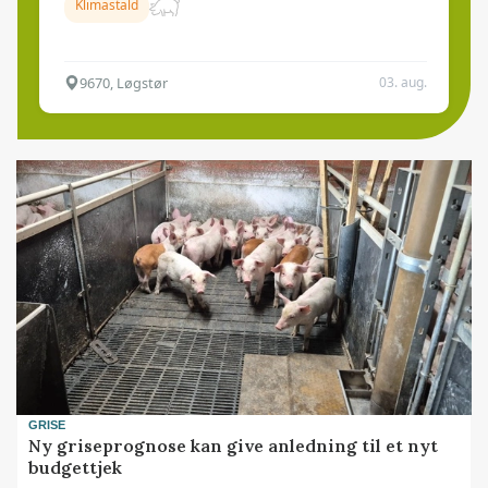
Klimastald
9670, Løgstør
03. aug.
GRISE
Ny griseprognose kan give anledning til et nyt
budgettjek