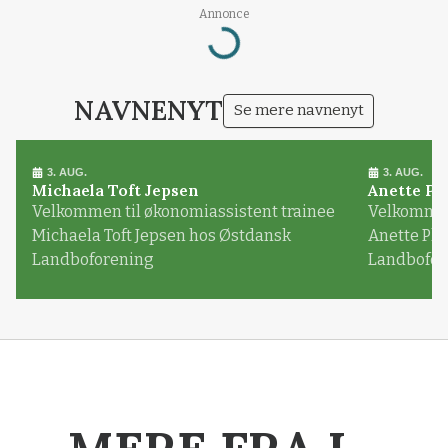
Annonce
Loading...
NAVNENYT
Se mere navnenyt
3. AUG.
3. AUG.
Michaela Toft Jepsen
Anette Pl
Velkommen til økonomiassistent trainee
Velkommen 
Michaela Toft Jepsen hos Østdansk
Anette Pl
Landboforening
Landbofor