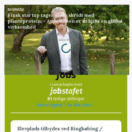
BUSINESS
Finsk startup tager store skridt med
planteprotein: - Ambitionen er at blive en global
virksomhed
Loading...
Annonce
Jobs
i samarbejde med
81
ledige stillinger
Opret agent
Se alle jobs
Elevplads tilbydes ved Ringkøbing /