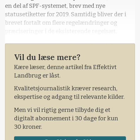
en del af SPF-systemet, brev med nye
statusetiketter for 2019. Samtidig bliver der i
brevet fortalt om flere regelændringer og
præciseringer i de eksisterende regelsæt.
- Der er mange regler at forholde sig til. Og vi
ved, at der indimellem kan opstå lidt forvirring
Vil du læse mere?
om, hvordan man skal tolke de enkelte regler.
Kære læser, denne artikel fra Effektivt
Derfor har vores regelsæt for SPF-besætninger
Landbrug er låst.
gennemgået en revidering og omskriv
Kvalitetsjournalistik kræver research,
ekspertise og adgang til relevante kilder.
Men vi vil rigtig gerne tilbyde dig et
digitalt abonnement i 30 dage for kun
30 kroner.