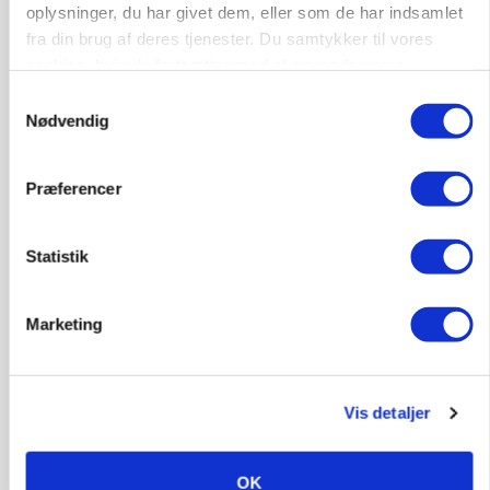
Holland
oplysninger, du har givet dem, eller som de har indsamlet
fra din brug af deres tjenester. Du samtykker til vores
Annonce
cookies, hvis du fortsætter med at anvende vores
hjemmeside.
Samtykkevalg
MARKED
Høstpres kan sænke hvedeprisen yderligere
Nødvendig
Annonce
Præferencer
Loading...
Statistik
Marketing
Vis detaljer
OK