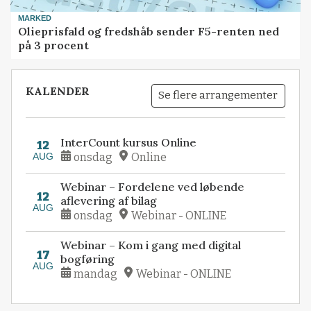
MARKED
Olieprisfald og fredshåb sender F5-renten ned
på 3 procent
KALENDER
Se flere arrangementer
InterCount kursus Online
12
AUG
onsdag
Online
Webinar – Fordelene ved løbende
12
aflevering af bilag
AUG
onsdag
Webinar - ONLINE
Webinar – Kom i gang med digital
17
bogføring
AUG
mandag
Webinar - ONLINE