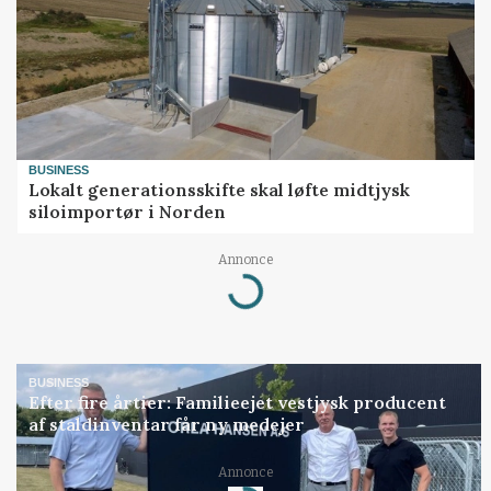
BUSINESS
Lokalt generationsskifte skal løfte midtjysk
siloimportør i Norden
Annonce
Loading...
BUSINESS
Efter fire årtier: Familieejet vestjysk producent
af staldinventar får ny medejer
Annonce