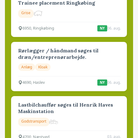
Trainee placement Ringkøbing
Grise
6950, Ringkøbing
06. aug.
NY
Rørlægger / håndmand søges til
dræn/entreprenørarbejde.
Anlæg
Kloak
4690, Haslev
06. aug.
NY
Lastbilchauffør søges til Henrik Haves
Maskinstation
Godstransport
4700, Næstved
03. aug.