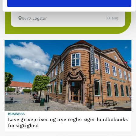
9670, Løgstør
03. aug.
BUSINESS
Lave grisepriser og nye regler øger landbobanks
forsigtighed