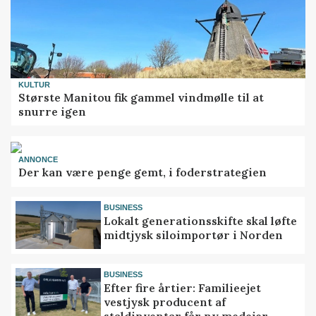
KULTUR
Største Manitou fik gammel vindmølle til at
snurre igen
ANNONCE
Der kan være penge gemt, i foderstrategien
BUSINESS
Lokalt generationsskifte skal løfte
midtjysk siloimportør i Norden
BUSINESS
Efter fire årtier: Familieejet
vestjysk producent af
staldinventar får ny medejer