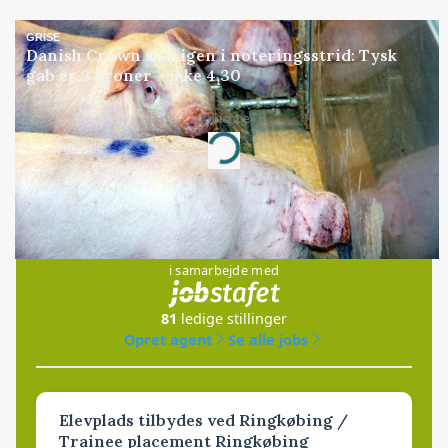
GRISE
Danish Crown slår igen i noteringsstrid: Tysk
gab er 3 kroner – ikke 4,30
Annonce
Loading...
Jobs
i samarbejde med
81
ledige stillinger
Opret agent
Se alle jobs
Elevplads tilbydes ved Ringkøbing /
Trainee placement Ringkøbing