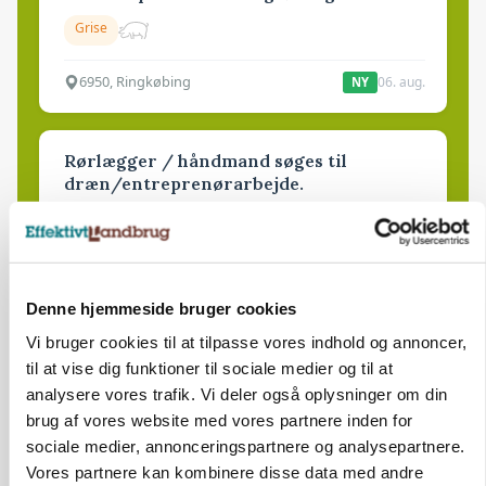
Grise
6950, Ringkøbing
06. aug.
NY
Rørlægger / håndmand søges til
dræn/entreprenørarbejde.
Anlæg
Kloak
4690, Haslev
06. aug.
NY
Denne hjemmeside bruger cookies
Vi bruger cookies til at tilpasse vores indhold og annoncer,
Lastbilchauffør søges til Henrik Haves
til at vise dig funktioner til sociale medier og til at
Maskinstation
analysere vores trafik. Vi deler også oplysninger om din
Godstransport
brug af vores website med vores partnere inden for
sociale medier, annonceringspartnere og analysepartnere.
4700, Næstved
03. aug.
Vores partnere kan kombinere disse data med andre