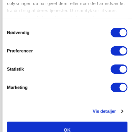
oplysninger, du har givet dem, eller som de har indsamlet
fra din brug af deres tjenester. Du samtykker til vores
Medarbejdere til griseproduktion
cookies, hvis du fortsætter med at anvende vores
hjemmeside.
Grise
Samtykkevalg
Nødvendig
9681, Ranum
03. aug.
Præferencer
Kalvepasser til ejendom i udvikling søges
Statistik
Kalve
Marketing
6392, Bolderslev
03. aug.
Vis detaljer
Leder til klimastald
Klimastald
OK