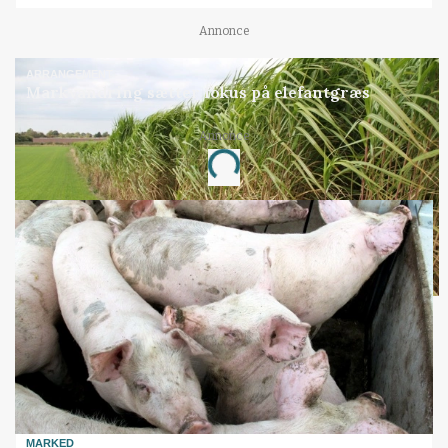
Annonce
ARRANGEMENT
Markvandring sætter fokus på elefantgræs
Annonce
Loading...
MARKED