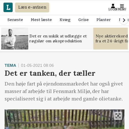
Læs e-avisen
LOGIN
MENU
Seneste
Mest læste
Kvæg
Grise
Planter
Mask
Det er en uskik at udlægge et
Nye aktierekorde
røgslør om økoproduktion
fra et 24-årigt f
TEMA
01-05-2021 08:06
Det er tanken, der tæller
Den høje fart på ejendomsmarkedet har også givet
masser af arbejde til Fensmark Miljø, der har
specialiseret sig i at arbejde med gamle olietanke.