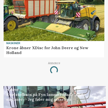
MASKINER
Krone åbner XDisc for John Deere og New
Holland
Annonce
Loading...
PLANTER
Kvælstofkaos på Fyn lammer landmænds
såplaner: - Jeg føler mig pisset på