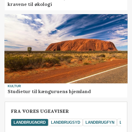
kravene til økologi
KULTUR
Studietur til kænguruens hjemland
FRA VORES UGEAVISER
LANDBRUGNORD
LANDBRUGSYD
LANDBRUGFYN
LAND