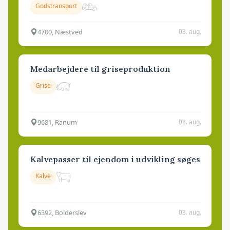
Godstransport
4700, Næstved
03. aug.
Medarbejdere til griseproduktion
Grise
9681, Ranum
03. aug.
Kalvepasser til ejendom i udvikling søges
Kalve
6392, Bolderslev
03. aug.