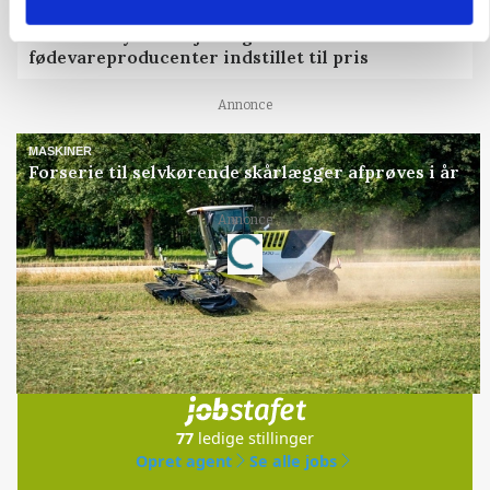
KULTUR
Tæller Aabybro Mejeri og Axel Månsson: 21
fødevareproducenter indstillet til pris
Annonce
MASKINER
Forserie til selvkørende skårlægger afprøves i år
Loading...
Annonce
Jobs
i samarbejde med
77
ledige stillinger
Opret agent
Se alle jobs