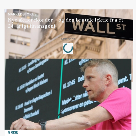
MARKEDSFOKUS
Nye aktierekorder – og den brutale lektie fra et
24-årigt finansgeni
Annonce
Loading...
GRISE