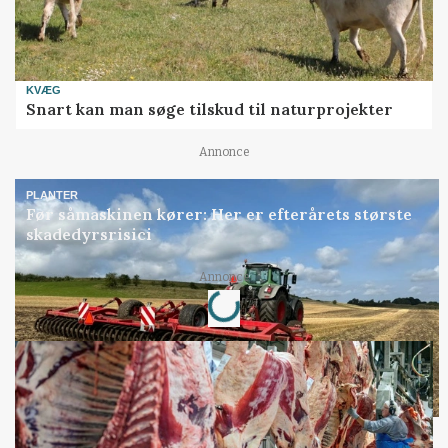
KVÆG
Snart kan man søge tilskud til naturprojekter
Annonce
PLANTER
Før såmaskinen kører: Her er efterårets største
skadedyrsrisici
Annonce
Loading...