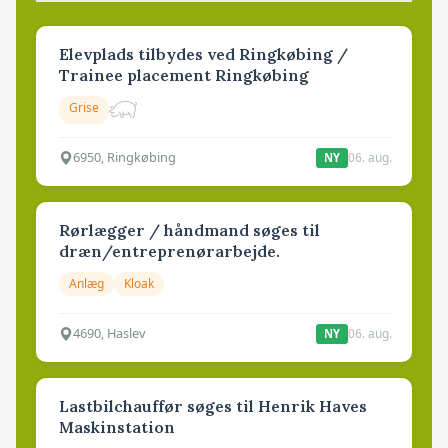
Elevplads tilbydes ved Ringkøbing /
Trainee placement Ringkøbing
Grise
6950, Ringkøbing
06. aug.
NY
Rørlægger / håndmand søges til
dræn/entreprenørarbejde.
Anlæg
Kloak
4690, Haslev
06. aug.
NY
Lastbilchauffør søges til Henrik Haves
Maskinstation