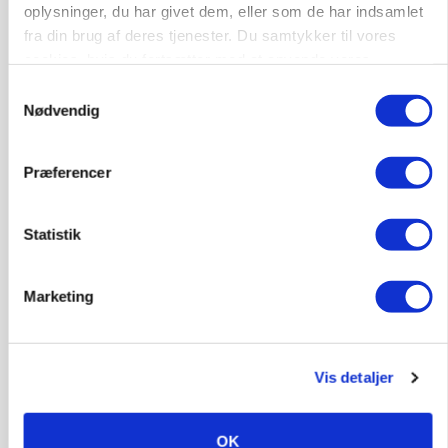
oplysninger, du har givet dem, eller som de har indsamlet
fra din brug af deres tjenester. Du samtykker til vores
cookies, hvis du fortsætter med at anvende vores
hjemmeside.
Samtykkevalg
Nødvendig
MARKED
Olieprisfald og fredshåb sender F5-renten ned
på 3 procent
Præferencer
Annonce
Statistik
Marketing
Vis detaljer
OK