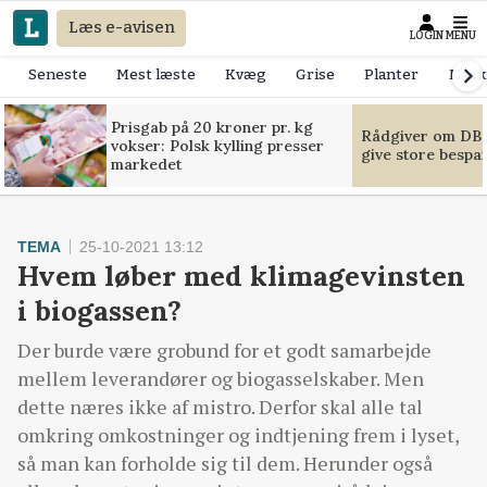
Læs e-avisen
LOGIN
MENU
Seneste
Mest læste
Kvæg
Grise
Planter
Mask
Prisgab på 20 kroner pr. kg
Rådgiver om DB-
vokser: Polsk kylling presser
give store bespa
markedet
TEMA
25-10-2021 13:12
Hvem løber med klimagevinsten
i biogassen?
Der burde være grobund for et godt samarbejde
mellem leverandører og biogasselskaber. Men
dette næres ikke af mistro. Derfor skal alle tal
omkring omkostninger og indtjening frem i lyset,
så man kan forholde sig til dem. Herunder også