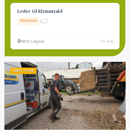
Leder til klimastald
Klimastald
9670, Løgstør
03. aug.
HØST-TOUR