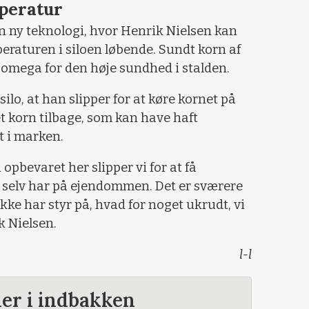
peratur
n ny teknologi, hvor Henrik Nielsen kan
raturen i siloen løbende. Sundt korn af
g omega for den høje sundhed i stalden.
ilo, at han slipper for at køre kornet på
t korn tilbage, som kan have haft
 i marken.
opbevaret her slipper vi for at få
ke selv har på ejendommen. Det er sværere
ke har styr på, hvad for noget ukrudt, vi
k Nielsen.
l-l
der i indbakken