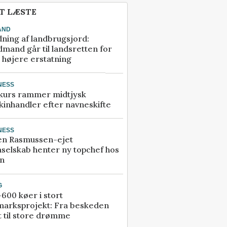
T LÆSTE
AND
ning af landbrugsjord:
mand går til landsretten for
å højere erstatning
NESS
kurs rammer midtjysk
inhandler efter navneskifte
NESS
en Rasmussen-ejet
selskab henter ny topchef hos
an
G
600 køer i stort
marksprojekt: Fra beskeden
t til store drømme