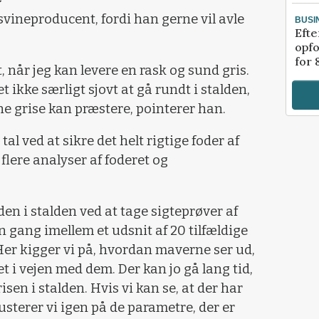
svineproducent, fordi han gerne vil avle
BUSI
Efte
opfo
for 
t, når jeg kan levere en rask og sund gris.
et ikke særligt sjovt at gå rundt i stalden,
ne grise kan præstere, pointerer han.
al ved at sikre det helt rigtige foder af
 flere analyser af foderet og
en i stalden ved at tage sigteprøver af
n gang imellem et udsnit af 20 tilfældige
 Her kigger vi på, hvordan maverne ser ud,
 i vejen med dem. Der kan jo gå lang tid,
sen i stalden. Hvis vi kan se, at der har
usterer vi igen på de parametre, der er