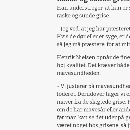
Han understreger, at han er 
raske og sunde grise.
- Jeg ved, at jeg har præstere
Hvis de dør eller er syge, er d
så jeg må præstere, for at mi
Henrik Nielsen opnår de fine t
høj kvalitet. Det kræver både
mavesundheden.
- Vi justerer på mavesundhed
foderet. Derudover tager vi e
maver fra de slagtede grise.
om de har mavesår eller andet
før man kan se det udenpå gri
været noget hos grisene, så j