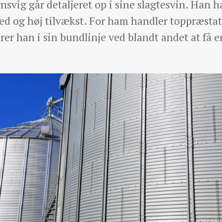
vig går detaljeret op i sine slagtesvin. Han ha
hed og høj tilvækst. For ham handler toppræsta
er han i sin bundlinje ved blandt andet at få en 