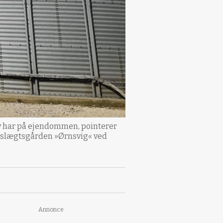
selv har på ejendommen, pointerer
å slægtsgården »Ørnsvig« ved
Annonce