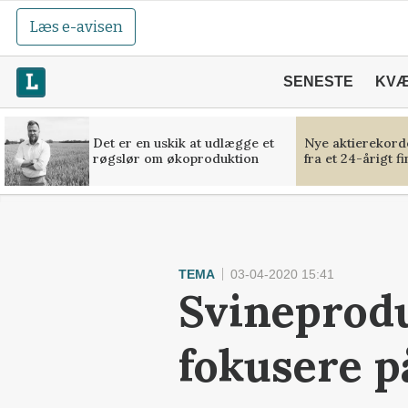
Læs e-avisen
SENESTE
KV
Det er en uskik at udlægge et
Nye aktierekorde
røgslør om økoproduktion
fra et 24-årigt f
TEMA
03-04-2020 15:41
Svineprodu
fokusere på