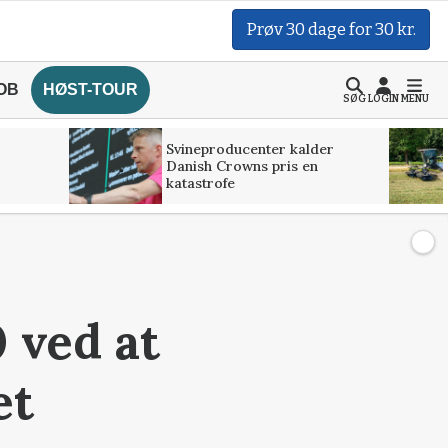
Prøv 30 dage for 30 kr.
OB
HØST-TOUR
SØG
LOGIN
MENU
Svineproducenter kalder
Danish Crowns pris en
katastrofe
 ved at
et