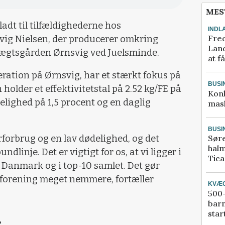
MES
ladt til tilfældighederne hos
INDL
Fred
ig Nielsen, der producerer omkring
Land
slægtsgården Ørnsvig ved Juelsminde.
at f
eration på Ørnsvig, har et stærkt fokus på
BUSI
 holder et effektivitetstal på 2.52 kg/FE på
Kon
elighed på 1,5 procent og en daglig
mask
BUSI
erforbrug og en lav dødelighed, og det
Sør
halm
ndlinje. Det er vigtigt for os, at vi ligger i
Tic
i Danmark og i top-10 samlet. Det gør
forening meget nemmere, fortæller
KVÆ
500-
bar
star
e