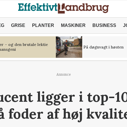
ÆG
GRISE
PLANTER
MASKINER
BUSINESS
J
r – og den brutale lektie
På døgnvagt i høsten
inansgeni
Annonce
cent ligger i top-10
 foder af høj kvalit