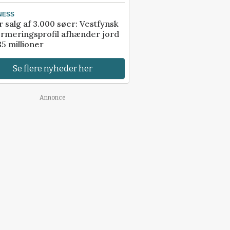
NESS
r salg af 3.000 søer: Vestfynsk
rmeringsprofil afhænder jord
85 millioner
Se flere nyheder her
Annonce