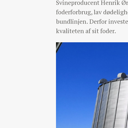
Svineproducent Henrik Ørns
foderforbrug, lav dødelig
bundlinjen. Derfor invester
kvaliteten af sit foder.