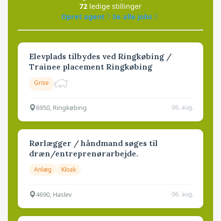
72
ledige stillinger
Opret agent
Se alle jobs
Elevplads tilbydes ved Ringkøbing /
Trainee placement Ringkøbing
Grise
6950, Ringkøbing
06. aug.
Rørlægger / håndmand søges til
dræn/entreprenørarbejde.
Anlæg
Kloak
4690, Haslev
06. aug.