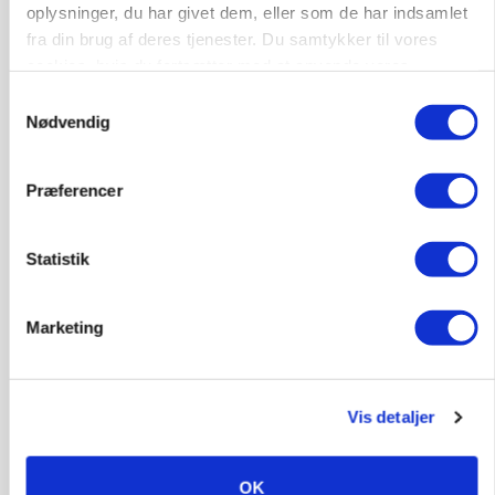
oplysninger, du har givet dem, eller som de har indsamlet
fra din brug af deres tjenester. Du samtykker til vores
cookies, hvis du fortsætter med at anvende vores
hjemmeside.
Samtykkevalg
Nødvendig
POLITIK
Præferencer
»Nu stopper I«: Landbrugsdebattør og
protestgruppe vil demonstrere mod ny
gødskningslov
Statistik
Marketing
Vis detaljer
OK