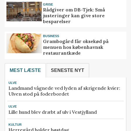
GRISE
Rådgiver om DB-Tjek: Små
justeringer kan give store
besparelser
BUSINESS
Grambogård får oksekød på
menuen hos københavnsk
restaurantkæde
MEST LÆSTE
SENESTE NYT
ULVE
Landmand vågnede ved lyden af skrigende kvier:
Ulven stod på foderbordet
ULVE
Lille hund blev dræbt af ulv i Vestjylland
KULTUR
Herregård holder høstdag