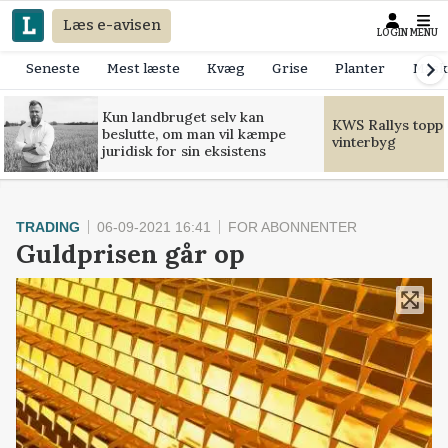
Læs e-avisen
LOGIN
MENU
Seneste
Mest læste
Kvæg
Grise
Planter
Mask
Kun landbruget selv kan
KWS Rallys toppe
beslutte, om man vil kæmpe
vinterbyg
juridisk for sin eksistens
TRADING
06-09-2021 16:41
FOR ABONNENTER
Guldprisen går op