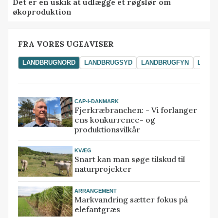
Det er en uskik at udlægge et røgslør om
økoproduktion
FRA VORES UGEAVISER
LANDBRUGNORD
LANDBRUGSYD
LANDBRUGFYN
LAND
CAP-I-DANMARK
Fjerkræbranchen: - Vi forlanger
ens konkurrence- og
produktionsvilkår
KVÆG
Snart kan man søge tilskud til
naturprojekter
ARRANGEMENT
Markvandring sætter fokus på
elefantgræs