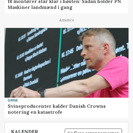
18 montører står klar i høsten: Sådan holder PN
Maskiner landmænd i gang
Annonce
GRISE
Svineproducenter kalder Danish Crowns
notering en katastrofe
KALENDER