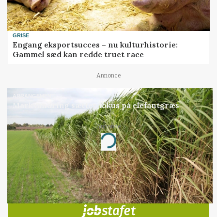
GRISE
Engang eksportsucces – nu kulturhistorie:
Gammel sæd kan redde truet race
Annonce
ARRANGEMENT
Markvandring sætter fokus på elefantgræs
Annonce
Loading...
Jobs
i samarbejde med