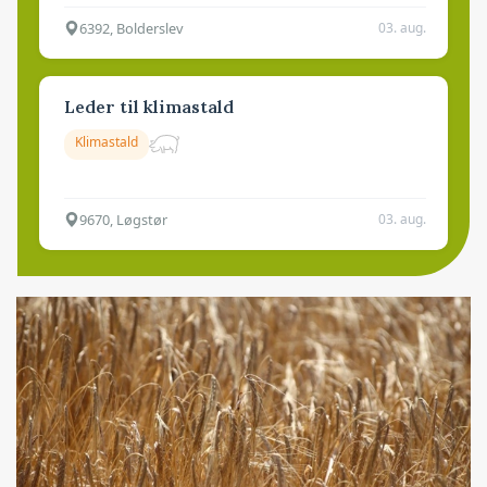
6392, Bolderslev
03. aug.
Leder til klimastald
Klimastald
9670, Løgstør
03. aug.