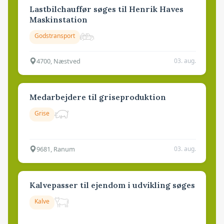
Lastbilchauffør søges til Henrik Haves
Maskinstation
Godstransport
4700, Næstved
03. aug.
Medarbejdere til griseproduktion
Grise
9681, Ranum
03. aug.
Kalvepasser til ejendom i udvikling søges
Kalve