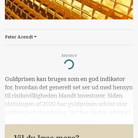
Peter Arendt
Annonce
Loading...
Guldprisen kan bruges som en god indikator
for, hvordan det generelt set ser ud med hensyn
til risikovilligheden blandt investorer. Siden
slutningen af 2020 har guldprisen udvist stor
usikkerhed om retning. Det har derfor udviklet
sig til et usikkert, sidelæns handelsinterval,
som signalerer, at investorerne i bund og
grund er i tvivl om, hvor de finansielle