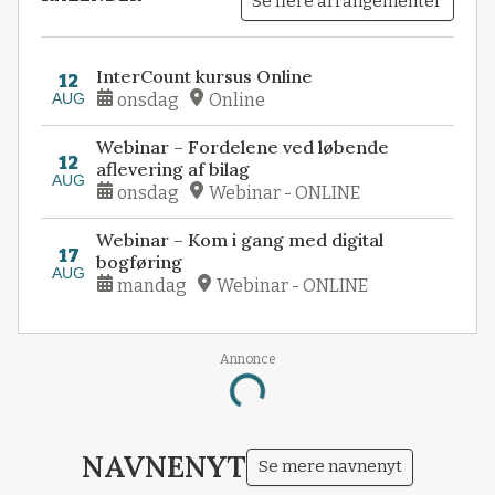
Se flere arrangementer
InterCount kursus Online
12
AUG
onsdag
Online
Webinar – Fordelene ved løbende
12
aflevering af bilag
AUG
onsdag
Webinar - ONLINE
Webinar – Kom i gang med digital
17
bogføring
AUG
mandag
Webinar - ONLINE
Annonce
Loading...
NAVNENYT
Se mere navnenyt