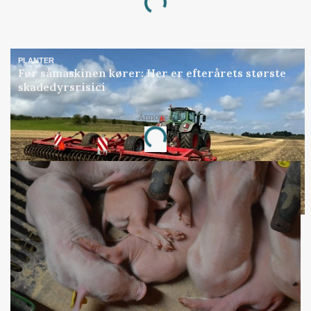
Loading...
PLANTER
Før såmaskinen kører: Her er efterårets største
skadedyrsrisici
Annonce
Loading...