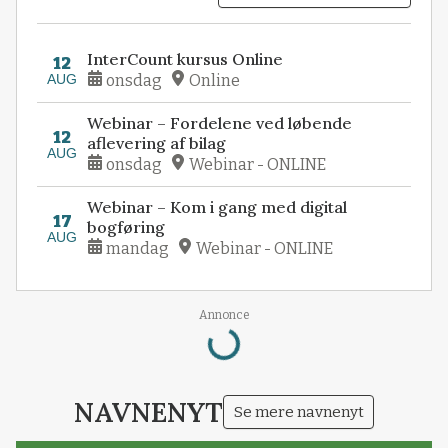
InterCount kursus Online
12
AUG
onsdag
Online
Webinar – Fordelene ved løbende
12
aflevering af bilag
AUG
onsdag
Webinar - ONLINE
Webinar – Kom i gang med digital
17
bogføring
AUG
mandag
Webinar - ONLINE
Annonce
Loading...
NAVNENYT
Se mere navnenyt