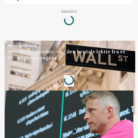
Annonce
Loading...
MARKEDSFOKUS
Nye aktierekorder – og den brutale lektie fra et
24-årigt finansgeni
Annonce
Loading...