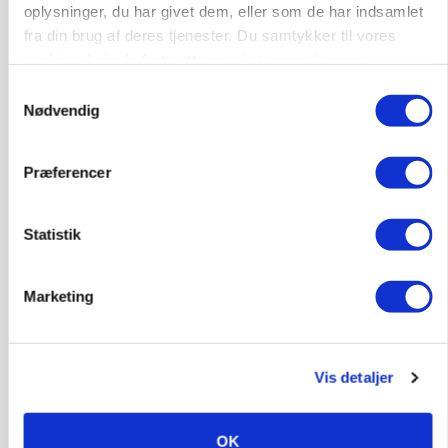
oplysninger, du har givet dem, eller som de har indsamlet
fra din brug af deres tjenester. Du samtykker til vores
cookies, hvis du fortsætter med at anvende vores
hjemmeside.
Samtykkevalg
Nødvendig
Præferencer
Statistik
MARKED
Uændret notering: Spæde lyspunkter i fortsat
presset marked for oksekød
Marketing
Vis detaljer
OK