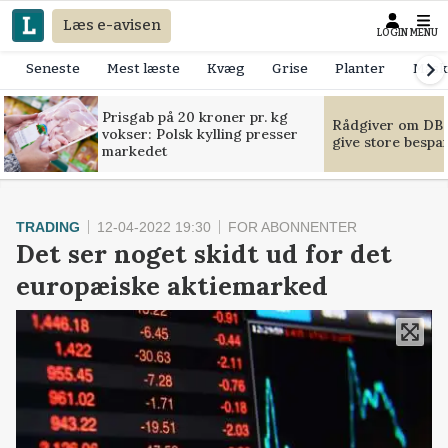
Læs e-avisen
LOGIN
MENU
Seneste
Mest læste
Kvæg
Grise
Planter
Mask
Prisgab på 20 kroner pr. kg
Rådgiver om DB-
vokser: Polsk kylling presser
give store bespa
markedet
TRADING
12-04-2022 19:30
FOR ABONNENTER
Det ser noget skidt ud for det
europæiske aktiemarked