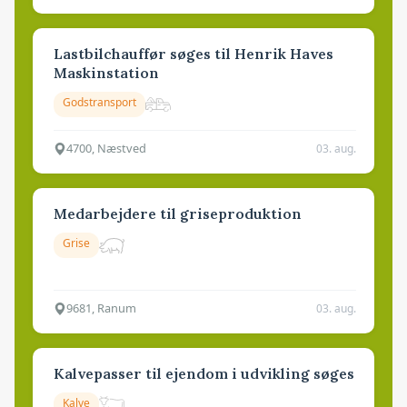
Lastbilchauffør søges til Henrik Haves
Maskinstation
Godstransport
4700, Næstved
03. aug.
Medarbejdere til griseproduktion
Grise
9681, Ranum
03. aug.
Kalvepasser til ejendom i udvikling søges
Kalve