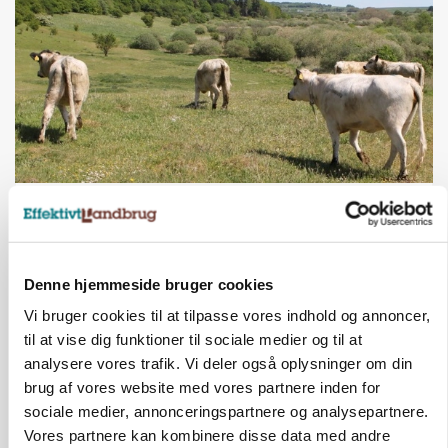
KVÆG
Snart kan man søge tilskud til naturprojekter
Annonce
Denne hjemmeside bruger cookies
PLANTER
Før såmaskinen kører: Her er efterårets største
Vi bruger cookies til at tilpasse vores indhold og annoncer,
skadedyrsrisici
til at vise dig funktioner til sociale medier og til at
analysere vores trafik. Vi deler også oplysninger om din
Annonce
brug af vores website med vores partnere inden for
Loading...
sociale medier, annonceringspartnere og analysepartnere.
Vores partnere kan kombinere disse data med andre