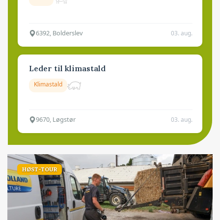
6392, Bolderslev
03. aug.
Leder til klimastald
Klimastald
9670, Løgstør
03. aug.
HØST-TOUR