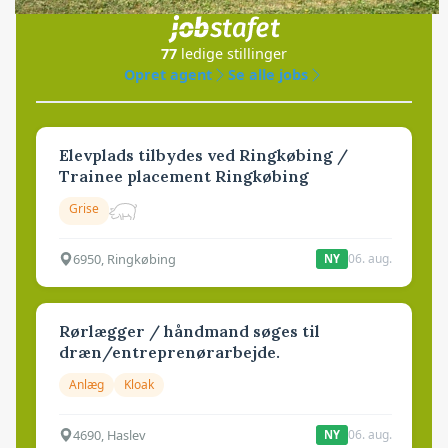
i samarbejde med
77
ledige stillinger
Opret agent
Se alle jobs
Elevplads tilbydes ved Ringkøbing /
Trainee placement Ringkøbing
Grise
6950, Ringkøbing
06. aug.
NY
Rørlægger / håndmand søges til
dræn/entreprenørarbejde.
Anlæg
Kloak
4690, Haslev
06. aug.
NY