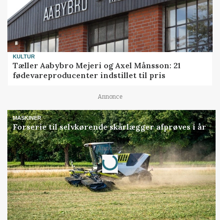
KULTUR
Tæller Aabybro Mejeri og Axel Månsson: 21
fødevareproducenter indstillet til pris
Annonce
MASKINER
Forserie til selvkørende skårlægger afprøves i år
Annonce
Loading...
Jobs