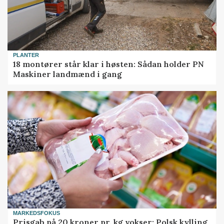
PLANTER
18 montører står klar i høsten: Sådan holder PN
Maskiner landmænd i gang
MARKEDSFOKUS
Prisgab på 20 kroner pr. kg vokser: Polsk kylling