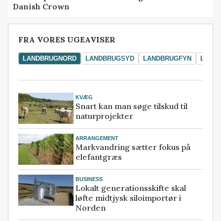
Danish Crown
FRA VORES UGEAVISER
LANDBRUGNORD
LANDBRUGSYD
LANDBRUGFYN
LAND
KVÆG
Snart kan man søge tilskud til
naturprojekter
ARRANGEMENT
Markvandring sætter fokus på
elefantgræs
BUSINESS
Lokalt generationsskifte skal
løfte midtjysk siloimportør i
Norden