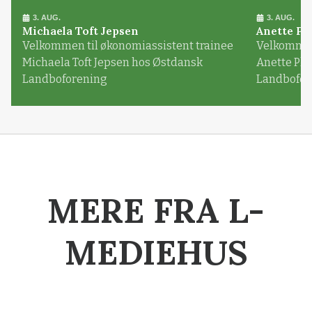
3. AUG.
3. AUG.
Michaela Toft Jepsen
Anette Pl
Velkommen til økonomiassistent trainee
Velkommen 
Michaela Toft Jepsen hos Østdansk
Anette Pl
Landboforening
Landbofor
MERE FRA L-
MEDIEHUS