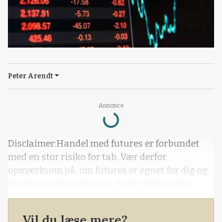
Peter Arendt
Annonce
Loading...
Disclaimer:Handel med futures er forbundet
med en stor risiko for tab. Vær derfor
opmærksom på, om futures er egnet for dig og
din finansielle situation, inden du handler.
Vil du læse mere?