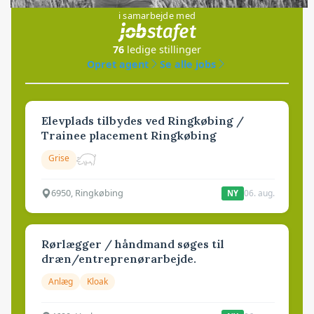
i samarbejde med
76
ledige stillinger
Opret agent
Se alle jobs
Elevplads tilbydes ved Ringkøbing /
Trainee placement Ringkøbing
Grise
6950, Ringkøbing
06. aug.
NY
Rørlægger / håndmand søges til
dræn/entreprenørarbejde.
Anlæg
Kloak