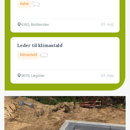
Kalve
6392, Bolderslev
03. aug.
Leder til klimastald
Klimastald
9670, Løgstør
03. aug.