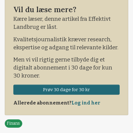
indikatorer udviser fortsat usikkerhed om
Vil du læse mere?
retning. Derfor signalerer de tekniske
indikatorer, at prisen for rapsfrø på Matif-
Kære læser, denne artikel fra Effektivt
børsen skal fortsætte den stabile sidelæns
Landbrug er låst.
handel i et stykke tid endnu.
Kvalitetsjournalistik kræver research,
ekspertise og adgang til relevante kilder.
Men vi vil rigtig gerne tilbyde dig et
digitalt abonnement i 30 dage for kun
30 kroner.
Prøv 30 dage for 30 kr
Allerede abonnement?
Log ind her
Finans