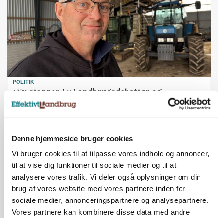
POLITIK
»Nu stopper I«: Landbrugsdebattør og
protestgruppe vil demonstrere mod ny
gødskningslov
Annonce
Denne hjemmeside bruger cookies
Vi bruger cookies til at tilpasse vores indhold og annoncer,
POLITIK
Folketinget behandler ny gødskningslov: Sådan
til at vise dig funktioner til sociale medier og til at
kan den ændre din bedrift fra 2027
analysere vores trafik. Vi deler også oplysninger om din
brug af vores website med vores partnere inden for
Annonce
Loading...
sociale medier, annonceringspartnere og analysepartnere.
Vores partnere kan kombinere disse data med andre