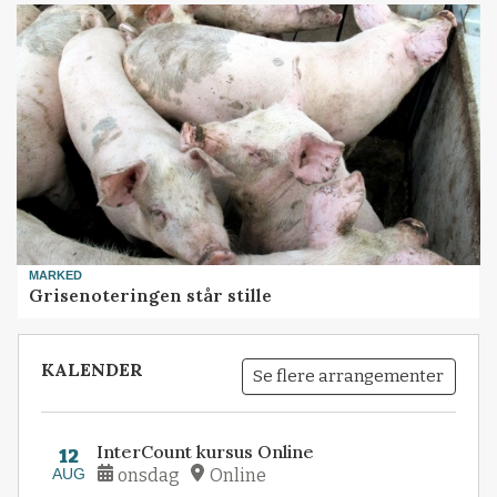
MARKED
Grisenoteringen står stille
KALENDER
Se flere arrangementer
InterCount kursus Online
12
AUG
onsdag
Online