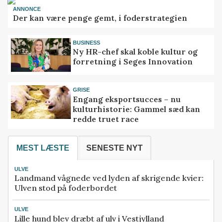
ANNONCE
Der kan være penge gemt, i foderstrategien
BUSINESS
Ny HR-chef skal koble kultur og
forretning i Seges Innovation
GRISE
Engang eksportsucces – nu
kulturhistorie: Gammel sæd kan
redde truet race
MEST LÆSTE
SENESTE NYT
ULVE
Landmand vågnede ved lyden af skrigende kvier:
Ulven stod på foderbordet
ULVE
Lille hund blev dræbt af ulv i Vestjylland