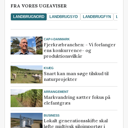
FRA VORES UGEAVISER
LANDBRUGNORD
LANDBRUGSYD
LANDBRUGFYN
LAND
CAP-I-DANMARK
Fjerkræbranchen: - Vi forlanger
ens konkurrence- og
produktionsvilkår
KVÆG
Snart kan man søge tilskud til
naturprojekter
ARRANGEMENT
Markvandring sætter fokus på
elefantgræs
BUSINESS
Lokalt generationsskifte skal
løfte midtjysk siloimportør i