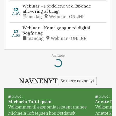
Webinar – Fordelene ved løbende
12
aflevering af bilag
AUG
onsdag
Webinar - ONLINE
Webinar – Kom i gang med digital
17
bogføring
AUG
mandag
Webinar - ONLINE
Annonce
Loading...
NAVNENYT
Se mere navnenyt
3. AUG.
3. AUG.
Michaela Toft Jepsen
Anette Pl
Velkommen til økonomiassistent trainee
Velkommen 
Michaela Toft Jepsen hos Østdansk
Anette Pl