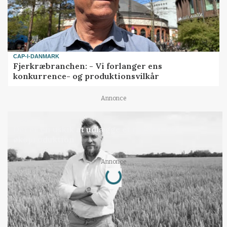
CAP-I-DANMARK
Fjerkræbranchen: - Vi forlanger ens
konkurrence- og produktionsvilkår
Annonce
LEDER
Det er en uskik at udlægge et røgslør om
økoproduktion
Loading...
Annonce
Jobs