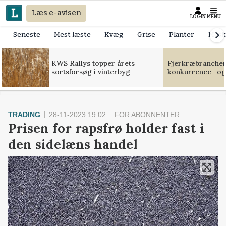
Læs e-avisen
LOGIN
MENU
Seneste
Mest læste
Kvæg
Grise
Planter
Mask
KWS Rallys topper årets
Fjerkræbranchen:
sortsforsøg i vinterbyg
konkurrence- og
TRADING
28-11-2023 19:02
FOR ABONNENTER
Prisen for rapsfrø holder fast i
den sidelæns handel