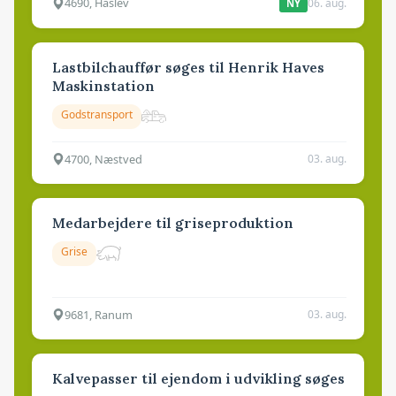
4690, Haslev
06. aug.
NY
Lastbilchauffør søges til Henrik Haves
Maskinstation
Godstransport
4700, Næstved
03. aug.
Medarbejdere til griseproduktion
Grise
9681, Ranum
03. aug.
Kalvepasser til ejendom i udvikling søges