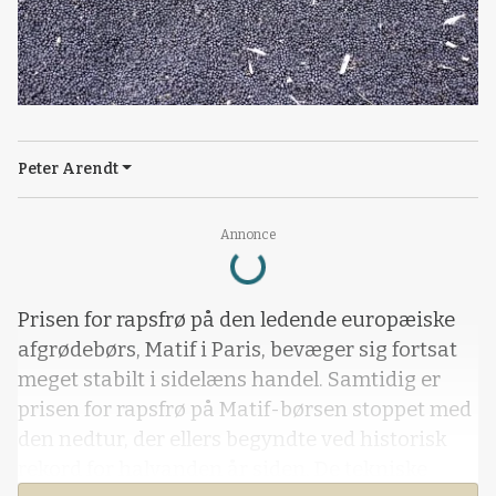
Peter Arendt
Loading...
Annonce
Prisen for rapsfrø på den ledende europæiske
afgrødebørs, Matif i Paris, bevæger sig fortsat
meget stabilt i sidelæns handel. Samtidig er
prisen for rapsfrø på Matif-børsen stoppet med
den nedtur, der ellers begyndte ved historisk
rekord for halvanden år siden. De tekniske