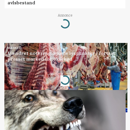
avlsbestand
Annonce
Loading...
MARKED
Uændret notering: Spæde lyspunkter i fortsat
presset marked for oksekød
Annonce
Loading...