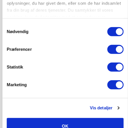
oplysninger, du har givet dem, eller som de har indsamlet
fra din brug af deres tjenester. Du samtykker til vores
cookies, hvis du fortsætter med at anvende vores
hjemmeside.
Samtykkevalg
Nødvendig
Præferencer
Statistik
BUSINESS
Fra mark til mur: Byggeriet kan åbne nyt
marked for biokul
Marketing
Vis detaljer
OK