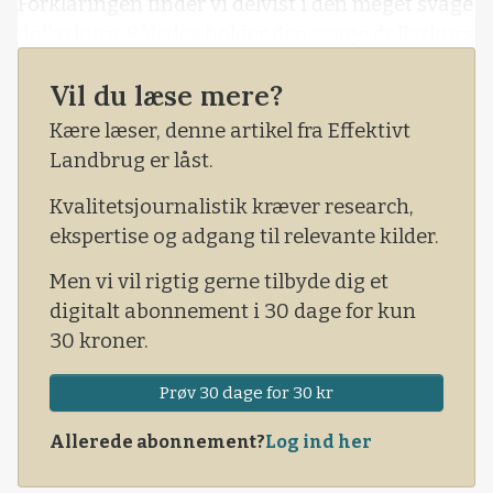
Forklaringen finder vi delvist i den meget svage
dollarkurs. Således holder den svage dollarkurs
de amerikanske aktier forholdsvis pænt oppe,
Vil du læse mere?
mens der derimod har været mere pres på
aktiemarkedet her i Europa. Det er dog heller
Kære læser, denne artikel fra Effektivt
ikke sådan, at bunden lige nu er gået ud af a
Landbrug er låst.
Kvalitetsjournalistik kræver research,
ekspertise og adgang til relevante kilder.
Men vi vil rigtig gerne tilbyde dig et
digitalt abonnement i 30 dage for kun
30 kroner.
Prøv 30 dage for 30 kr
Allerede abonnement?
Log ind her