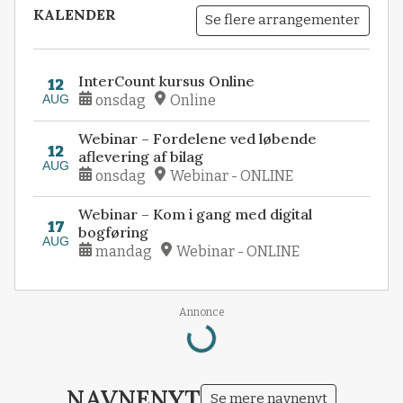
KALENDER
Se flere arrangementer
InterCount kursus Online
12
AUG
onsdag
Online
Webinar – Fordelene ved løbende
12
aflevering af bilag
AUG
onsdag
Webinar - ONLINE
Webinar – Kom i gang med digital
17
bogføring
AUG
mandag
Webinar - ONLINE
Loading...
Annonce
NAVNENYT
Se mere navnenyt