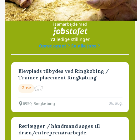
Jobs
i samarbejde med
72
ledige stillinger
Opret agent
Se alle jobs
Elevplads tilbydes ved Ringkøbing /
Trainee placement Ringkøbing
Grise
6950, Ringkøbing
06. aug.
Rørlægger / håndmand søges til
dræn/entreprenørarbejde.