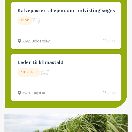
Kalvepasser til ejendom i udvikling søges
Kalve
6392, Bolderslev
03. aug.
Leder til klimastald
Klimastald
9670, Løgstør
03. aug.