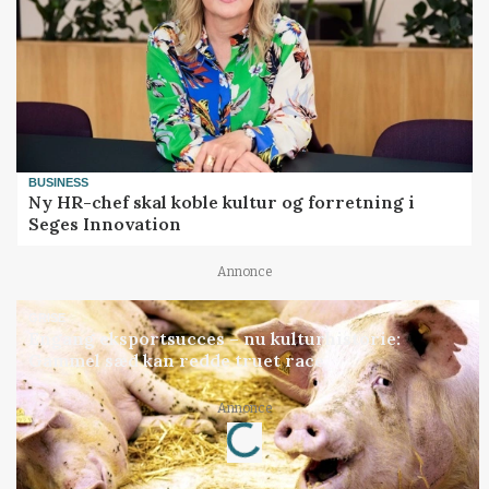
BUSINESS
Ny HR-chef skal koble kultur og forretning i
Seges Innovation
Annonce
GRISE
Engang eksportsucces – nu kulturhistorie:
Gammel sæd kan redde truet race
Loading...
Annonce