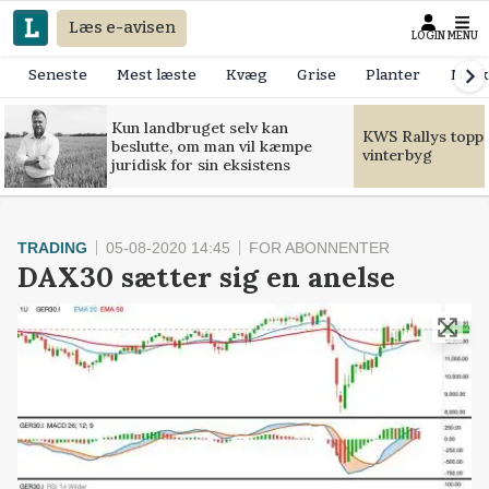
Læs e-avisen
LOGIN
MENU
Seneste
Mest læste
Kvæg
Grise
Planter
Mask
Kun landbruget selv kan
KWS Rallys toppe
beslutte, om man vil kæmpe
vinterbyg
juridisk for sin eksistens
TRADING
05-08-2020 14:45
FOR ABONNENTER
DAX30 sætter sig en anelse