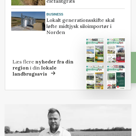
elefantgræs
BUSINESS
Lokalt generationsskifte skal
løfte midtjysk siloimportør i
Norden
Læs flere
nyheder fra din
region
i din
lokale
landbrugsavis