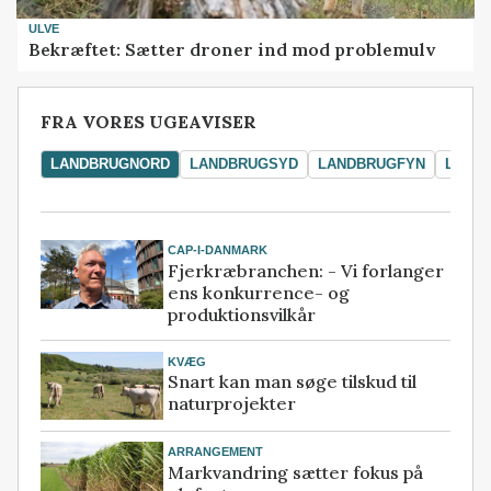
ULVE
Bekræftet: Sætter droner ind mod problemulv
FRA VORES UGEAVISER
LANDBRUGNORD
LANDBRUGSYD
LANDBRUGFYN
LAND
CAP-I-DANMARK
Fjerkræbranchen: - Vi forlanger
ens konkurrence- og
produktionsvilkår
KVÆG
Snart kan man søge tilskud til
naturprojekter
ARRANGEMENT
Markvandring sætter fokus på