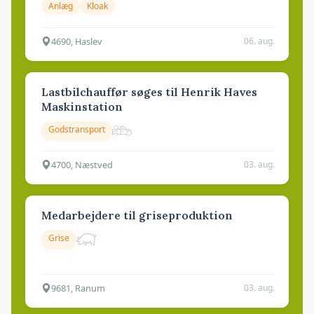
Anlæg
Kloak
4690, Haslev
06. aug.
Lastbilchauffør søges til Henrik Haves
Maskinstation
Godstransport
4700, Næstved
03. aug.
Medarbejdere til griseproduktion
Grise
9681, Ranum
03. aug.