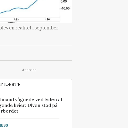
blev en realitet i september
Annonce
T LÆSTE
dmand vågnede ved lyden af
gende kvier: Ulven stod på
erbordet
NESS