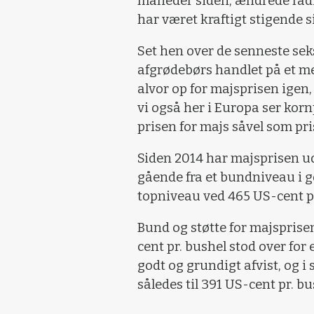
måneder siden, ændrede radi
har været kraftigt stigende s
Set hen over de senneste se
afgrødebørs handlet på et me
alvor op for majsprisen igen, 
vi også her i Europa ser korn
prisen for majs såvel som pri
Siden 2014 har majsprisen ud
gående fra et bundniveau i go
topniveau ved 465 US-cent pr
Bund og støtte for majspris
cent pr. bushel stod over for
godt og grundigt afvist, og 
således til 391 US-cent pr. bu