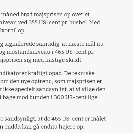
 måned brød majsprisen op over et
iveau ved 355 US-cent pr. bushel. Med
vor til op.
g signalerede samtidig, at næste mål nu
- og mostandsniveau i 465 US-cent pr.
sprisen sig med hastige skridt.
ndikatorer kraftigt opad. De tekniske
p om den nye optrend, som majsprisen er
r ikke specielt sandsynligt, at vi vil se den
ilbage mod bunden i 300 US-cent lige
e sandsynligt, at de 465 US-cent er målet
en endda kan gå endnu højere op.