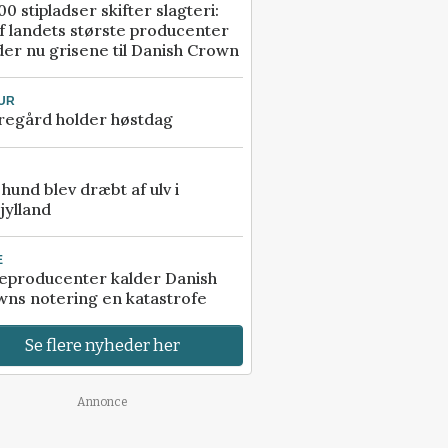
00 stipladser skifter slagteri:
f landets største producenter
er nu grisene til Danish Crown
UR
regård holder høstdag
e hund blev dræbt af ulv i
jylland
E
eproducenter kalder Danish
ns notering en katastrofe
Se flere nyheder her
Annonce