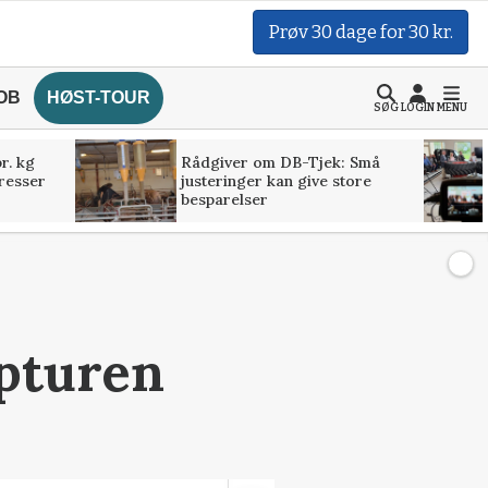
Prøv 30 dage for 30 kr.
OB
HØST-TOUR
SØG
LOGIN
MENU
r. kg
Rådgiver om DB-Tjek: Små
presser
justeringer kan give store
besparelser
opturen