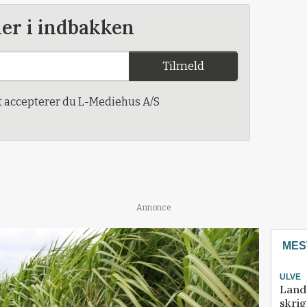
der i indbakken
Tilmeld
t accepterer du L-Mediehus A/S
Annonce
MES
ULVE
Land
skrig