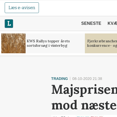
Læs e-avisen
SENESTE
KV
KWS Rallys topper årets
Fjerkræbranchen:
sortsforsøg i vinterbyg
konkurrence- og
TRADING
08-10-2020 21:38
Majsprisen
mod næste