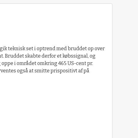
ik teknisk set i optrend med bruddet op over
 Bruddet skabte derfor et købssignal, og
g oppe i området omkring 465 US-cent pr.
ventes også at smitte prispositivt af på