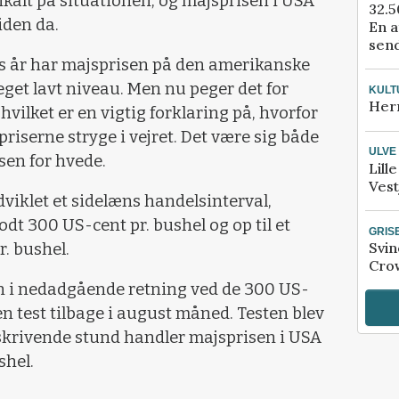
kalt på situationen, og majsprisen i USA
32.5
iden da.
En a
send
ks år har majsprisen på den amerikanske
get lavt niveau. Men nu peger det for
KULT
Her
hvilket er en vigtig forklaring på, hvorfor
priserne stryge i vejret. Det være sig både
ULVE
sen for hvede.
Lill
Vest
viklet et sidelæns handelsinterval,
dt 300 US-cent pr. bushel og op til et
GRIS
Svin
. bushel.
Crow
en i nedadgående retning ved de 300 US-
 en test tilbage i august måned. Testen blev
i skrivende stund handler majsprisen i USA
shel.