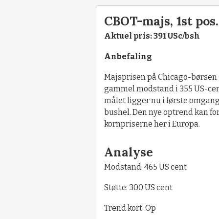
CBOT-majs, 1st pos.
Aktuel pris: 391 USc/bsh
Anbefaling
Majsprisen på Chicago-børsen g
gammel modstand i 355 US-cent.
målet ligger nu i første omgan
bushel. Den nye optrend kan for
kornpriserne her i Europa.
Analyse
Modstand: 465 US cent
Støtte: 300 US cent
Trend kort: Op