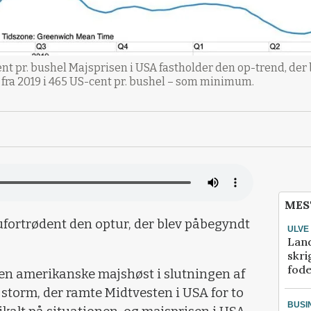
nt pr. bushel Majsprisen i USA fastholder den op-trend, der 
fra 2019 i 465 US-cent pr. bushel – som minimum.
MES
ufortrødent den optur, der blev påbegyndt
ULVE
Lan
skri
fod
 den amerikanske majshøst i slutningen af
torm, der ramte Midtvesten i USA for to
BUSI