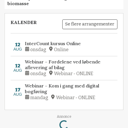
biomasse
KALENDER
Se flere arrangementer
InterCount kursus Online
12
AUG
onsdag
Online
Webinar – Fordelene ved løbende
12
aflevering af bilag
AUG
onsdag
Webinar - ONLINE
Webinar – Kom i gang med digital
17
bogføring
AUG
mandag
Webinar - ONLINE
Annonce
Loading...