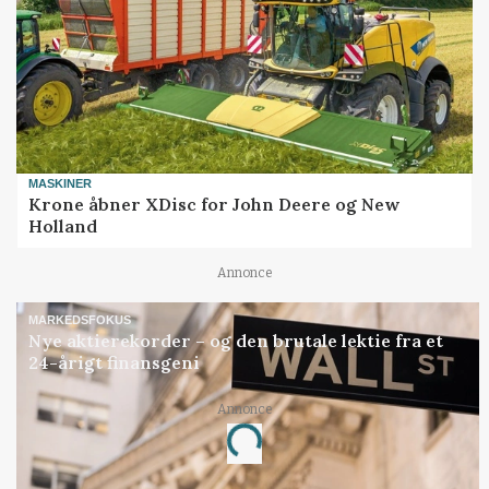
MASKINER
Krone åbner XDisc for John Deere og New
Holland
Annonce
MARKEDSFOKUS
Nye aktierekorder – og den brutale lektie fra et
24-årigt finansgeni
Annonce
Loading...