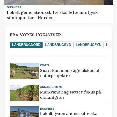
BUSINESS
Lokalt generationsskifte skal løfte midtjysk
siloimportør i Norden
FRA VORES UGEAVISER
LANDBRUGNORD
LANDBRUGSYD
LANDBRUGFYN
LAND
KVÆG
Snart kan man søge tilskud til
naturprojekter
ARRANGEMENT
Markvandring sætter fokus på
elefantgræs
BUSINESS
Lokalt generationsskifte skal