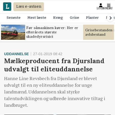
Læs e-avisen
LOGIN
MENU
Seneste
Mest læste
Kvæg
Grise
Planter
Mask
Før såmaskinen kører: Her er
Grisebestanden s
efterårets største
avlsbestand
skadedyrsrisici
UDDANNELSE
27-01-2019 08:42
Mælkeproducent fra Djursland
udvalgt til eliteuddannelse
Hanne Line Revsbech fra Djursland er blevet
udvalgt til en ny eliteuddannelse for unge
landmænd. Uddannelsen skal styrke
talentudviklingen og udbrede innovative tiltag i
landbruget.