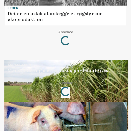
LEDER
Det er en uskik at udlægge et røgslør om
økoproduktion
Annonce
Loading...
ARRANGEMENT
Markvandring sætter fokus på elefantgræs
Annonce
Loading...