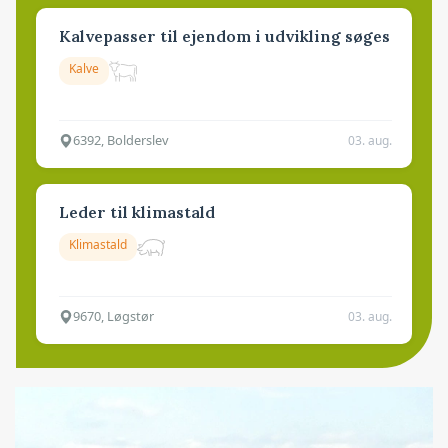
Kalvepasser til ejendom i udvikling søges
Kalve
6392, Bolderslev
03. aug.
Leder til klimastald
Klimastald
9670, Løgstør
03. aug.