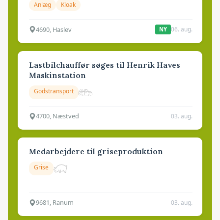
Anlæg
Kloak
4690, Haslev
06. aug.
NY
Lastbilchauffør søges til Henrik Haves
Maskinstation
Godstransport
4700, Næstved
03. aug.
Medarbejdere til griseproduktion
Grise
9681, Ranum
03. aug.