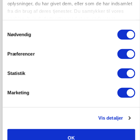
oplysninger, du har givet dem, eller som de har indsamlet
POLITIK
fra din brug af deres tjenester. Du samtykker til vores
»Nu stopper I«: Landbrugsdebattør og
cookies, hvis du fortsætter med at anvende vores
protestgruppe vil demonstrere mod ny
hjemmeside.
gødskningslov
Samtykkevalg
Nødvendig
Præferencer
Statistik
Marketing
POLITIK
Vis detaljer
Folketinget behandler ny gødskningslov: Sådan
kan den ændre din bedrift fra 2027
OK