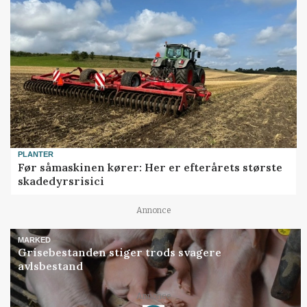
PLANTER
Før såmaskinen kører: Her er efterårets største
skadedyrsrisici
Annonce
MARKED
Grisebestanden stiger trods svagere
avlsbestand
Annonce