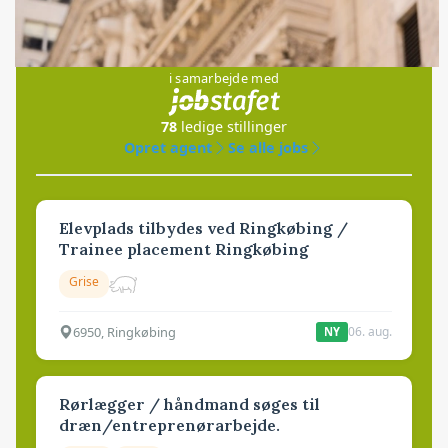
Jobs
i samarbejde med
78
ledige stillinger
Opret agent
Se alle jobs
Elevplads tilbydes ved Ringkøbing /
Trainee placement Ringkøbing
Grise
6950, Ringkøbing
06. aug.
NY
Rørlægger / håndmand søges til
dræn/entreprenørarbejde.