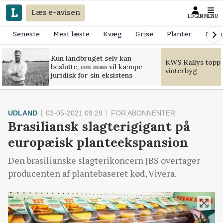
Læs e-avisen
LOGIN
MENU
Seneste
Mest læste
Kvæg
Grise
Planter
Mask
Kun landbruget selv kan
KWS Rallys toppe
beslutte, om man vil kæmpe
vinterbyg
juridisk for sin eksistens
UDLAND
03-05-2021 09:29
FOR ABONNENTER
Brasiliansk slagterigigant på
europæisk planteekspansion
Den brasilianske slagterikoncern JBS overtager
producenten af plantebaseret kød, Vivera.