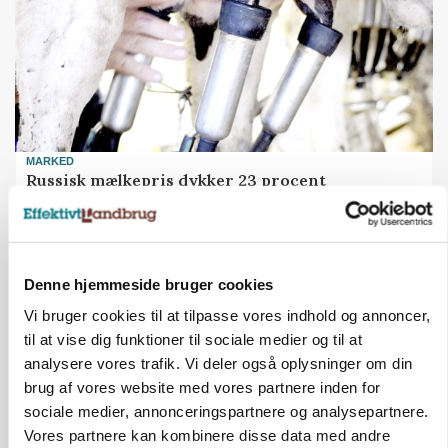
MARKED
Russisk mælkepris dykker 23 procent
Annonce
BUSINESS
Fra mark til mur: Byggeriet kan åbne nyt
Denne hjemmeside bruger cookies
marked for biokul
Vi bruger cookies til at tilpasse vores indhold og annoncer,
til at vise dig funktioner til sociale medier og til at
Annonce
analysere vores trafik. Vi deler også oplysninger om din
Loading...
brug af vores website med vores partnere inden for
sociale medier, annonceringspartnere og analysepartnere.
Vores partnere kan kombinere disse data med andre