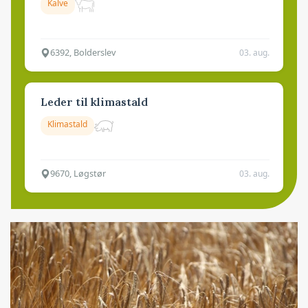
Kalve
6392, Bolderslev
03. aug.
Leder til klimastald
Klimastald
9670, Løgstør
03. aug.