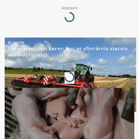
Annonce
Loading...
PLANTER
Før såmaskinen kører: Her er efterårets største
skadedyrsrisici
Annonce
Loading...