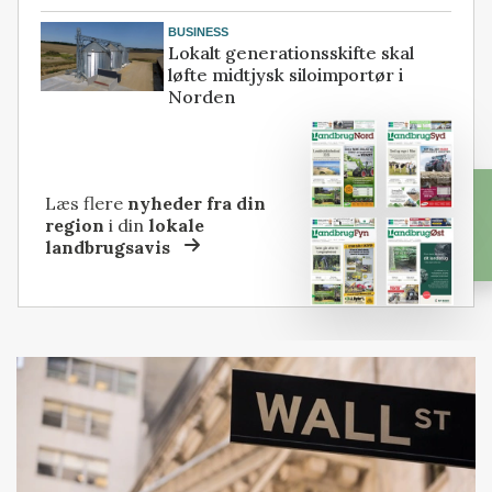
BUSINESS
Lokalt generationsskifte skal
løfte midtjysk siloimportør i
Norden
Læs flere
nyheder fra din
region
i din
lokale
landbrugsavis