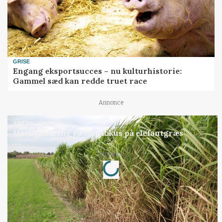
GRISE
Engang eksportsucces – nu kulturhistorie:
Gammel sæd kan redde truet race
Annonce
ARRANGEMENT
Markvandring sætter fokus på elefantgræs
Loading...
Annonce
Jobs