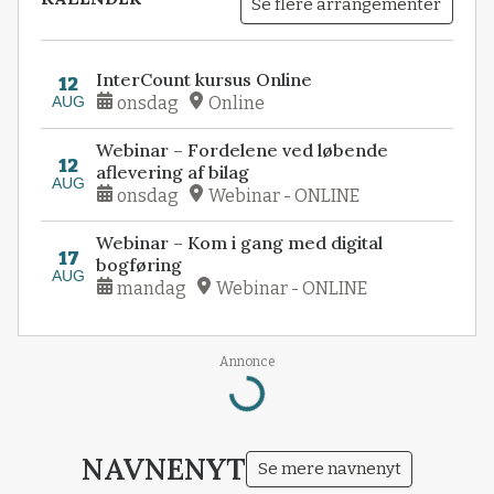
Se flere arrangementer
InterCount kursus Online
12
AUG
onsdag
Online
Webinar – Fordelene ved løbende
12
aflevering af bilag
AUG
onsdag
Webinar - ONLINE
Webinar – Kom i gang med digital
17
bogføring
AUG
mandag
Webinar - ONLINE
Annonce
Loading...
NAVNENYT
Se mere navnenyt