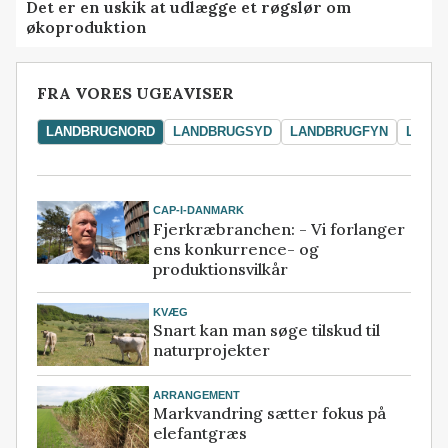
Det er en uskik at udlægge et røgslør om
økoproduktion
FRA VORES UGEAVISER
LANDBRUGNORD
LANDBRUGSYD
LANDBRUGFYN
LAND
CAP-I-DANMARK
Fjerkræbranchen: - Vi forlanger
ens konkurrence- og
produktionsvilkår
KVÆG
Snart kan man søge tilskud til
naturprojekter
ARRANGEMENT
Markvandring sætter fokus på
elefantgræs