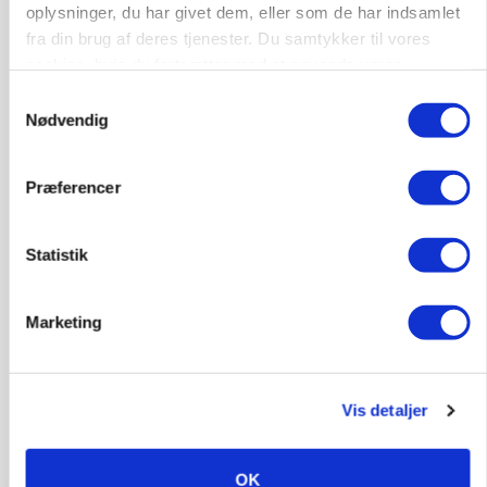
oplysninger, du har givet dem, eller som de har indsamlet
fra din brug af deres tjenester. Du samtykker til vores
cookies, hvis du fortsætter med at anvende vores
hjemmeside.
Samtykkevalg
Nødvendig
Præferencer
POLITIK
»Nu stopper I«: Landbrugsdebattør og
Statistik
protestgruppe vil demonstrere mod ny
gødskningslov
Marketing
Vis detaljer
OK