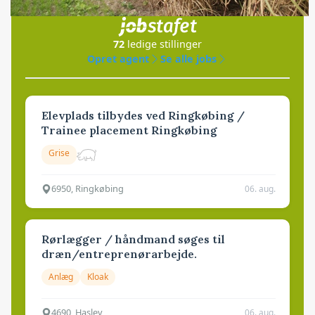
i samarbejde med
72
ledige stillinger
Opret agent
Se alle jobs
Elevplads tilbydes ved Ringkøbing /
Trainee placement Ringkøbing
Grise
6950, Ringkøbing
06. aug.
Rørlægger / håndmand søges til
dræn/entreprenørarbejde.
Anlæg
Kloak
4690, Haslev
06. aug.