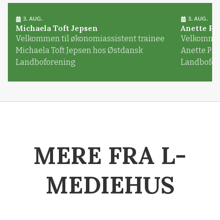
3. AUG.
3. AUG.
Michaela Toft Jepsen
Anette Pl
Velkommen til økonomiassistent trainee
Velkommen 
Michaela Toft Jepsen hos Østdansk
Anette Pl
Landboforening
Landbofor
MERE FRA L-
MEDIEHUS