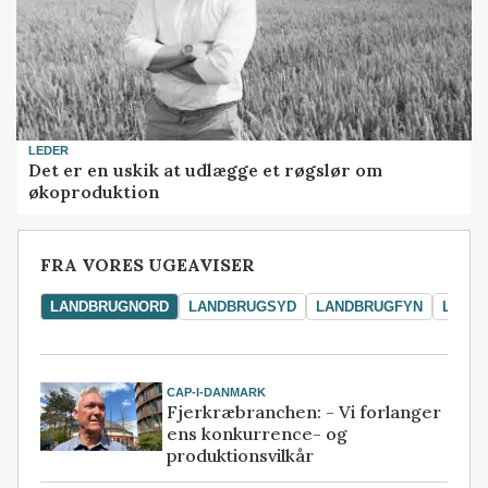
LEDER
Det er en uskik at udlægge et røgslør om
økoproduktion
FRA VORES UGEAVISER
LANDBRUGNORD
LANDBRUGSYD
LANDBRUGFYN
LAND
CAP-I-DANMARK
Fjerkræbranchen: - Vi forlanger
ens konkurrence- og
produktionsvilkår