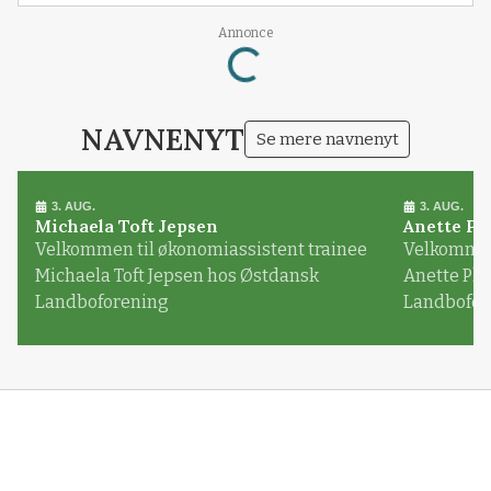
Annonce
Loading...
NAVNENYT
Se mere navnenyt
3. AUG.
3. AUG.
Michaela Toft Jepsen
Anette Pl
Velkommen til økonomiassistent trainee
Velkommen 
Michaela Toft Jepsen hos Østdansk
Anette Pl
Landboforening
Landbofor