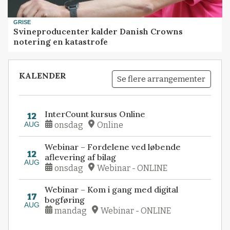
GRISE
Svineproducenter kalder Danish Crowns
notering en katastrofe
KALENDER
Se flere arrangementer
InterCount kursus Online
12
AUG
onsdag
Online
Webinar – Fordelene ved løbende
12
aflevering af bilag
AUG
onsdag
Webinar - ONLINE
Webinar – Kom i gang med digital
17
bogføring
AUG
mandag
Webinar - ONLINE