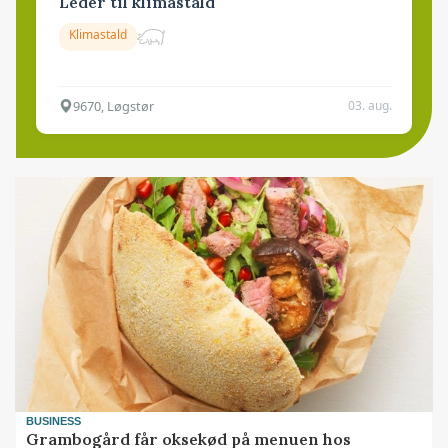
Leder til klimastald
Klimastald
9670, Løgstør
03. aug.
BUSINESS
Grambogård får oksekød på menuen hos