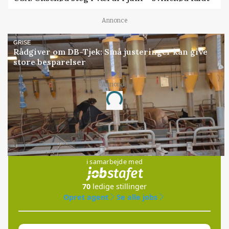
Annonce
GRISE
Rådgiver om DB-Tjek: Små justeringer kan give
store besparelser
Annonce
Loading...
Jobs
i samarbejde med
70
ledige stillinger
Opret agent
Se alle jobs