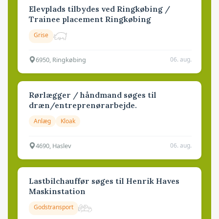
Elevplads tilbydes ved Ringkøbing /
Trainee placement Ringkøbing
Grise
6950, Ringkøbing
06. aug.
Rørlægger / håndmand søges til
dræn/entreprenørarbejde.
Anlæg
Kloak
4690, Haslev
06. aug.
Lastbilchauffør søges til Henrik Haves
Maskinstation
Godstransport