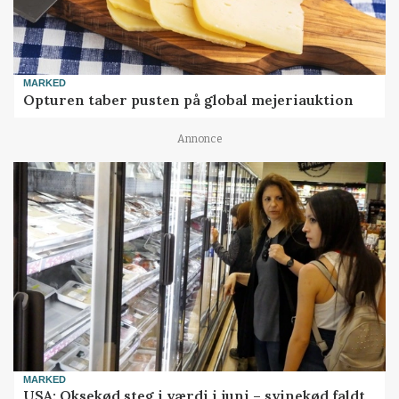
MARKED
Opturen taber pusten på global mejeriauktion
Annonce
MARKED
USA: Oksekød steg i værdi i juni – svinekød faldt