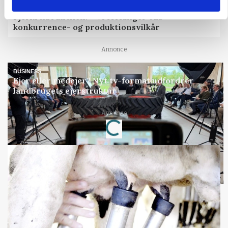
CAP-I-DANMARK
Fjerkræbranchen: - Vi forlanger ens
konkurrence- og produktionsvilkår
Annonce
BUSINESS
Ejer eller medejer? Nyt tv-format udfordrer
landbrugets ejerstruktur
Annonce
Loading...