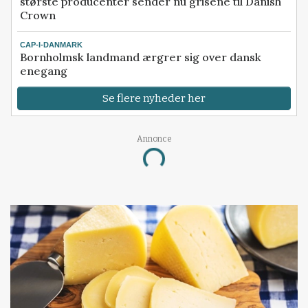
største producenter sender nu grisene til Danish
Crown
CAP-I-DANMARK
Bornholmsk landmand ærgrer sig over dansk
enegang
Se flere nyheder her
Annonce
Loading...