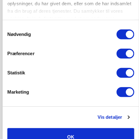
oplysninger, du har givet dem, eller som de har indsamlet
fra din brug af deres tjenester. Du samtykker til vores
cookies, hvis du fortsætter med at anvende vores
hjemmeside.
Samtykkevalg
Nødvendig
PLANTER
KWS Rallys topper årets sortsforsøg i vinterbyg
Præferencer
Annonce
Statistik
Marketing
Vis detaljer
OK