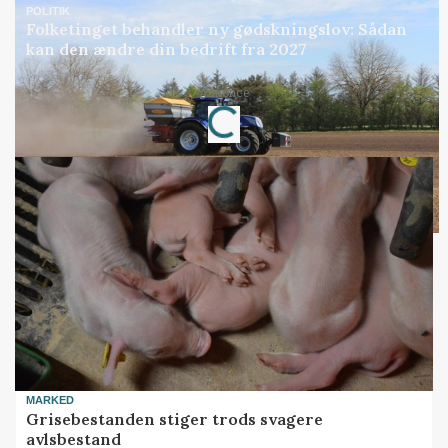
POLITIK
Folketinget behandler ny gødskningslov: Sådan
kan den ændre din bedrift fra 2027
Annonce
Loading...
MARKED
Grisebestanden stiger trods svagere
avlsbestand