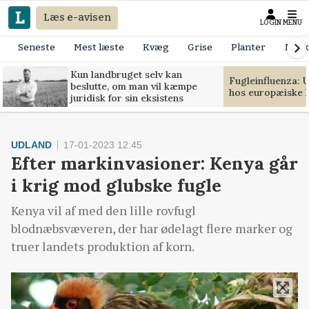
Læs e-avisen
LOGIN
MENU
Seneste
Mest læste
Kvæg
Grise
Planter
Mask
Kun landbruget selv kan
Fugleinfluenza: 
beslutte, om man vil kæmpe
hos europæiske 
juridisk for sin eksistens
UDLAND
17-01-2023 12:45
Efter markinvasioner: Kenya går
i krig mod glubske fugle
Kenya vil af med den lille rovfugl
blodnæbsvæveren, der har ødelagt flere marker og
truer landets produktion af korn.