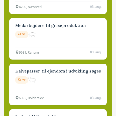
4700, Næstved
03. aug.
Medarbejdere til griseproduktion
Grise
9681, Ranum
03. aug.
Kalvepasser til ejendom i udvikling søges
Kalve
6392, Bolderslev
03. aug.