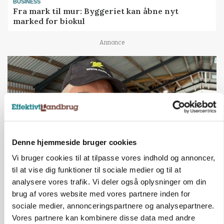
BUSINESS
Fra mark til mur: Byggeriet kan åbne nyt
marked for biokul
Annonce
Denne hjemmeside bruger cookies
Vi bruger cookies til at tilpasse vores indhold og annoncer,
til at vise dig funktioner til sociale medier og til at
POLITIK
analysere vores trafik. Vi deler også oplysninger om din
»Nu stopper I«: Landbrugsdebattør og
brug af vores website med vores partnere inden for
protestgruppe vil demonstrere mod ny
sociale medier, annonceringspartnere og analysepartnere.
gødskningslov
Vores partnere kan kombinere disse data med andre