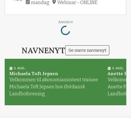
mandag
Webinar - ONLINE
Loading...
Annonce
NAVNENYT
Se mere navnenyt
3. AUG.
3. AUG.
Michaela Toft Jepsen
Anette Pl
Velkommen til økonomiassistent trainee
Velkommen 
Michaela Toft Jepsen hos Østdansk
Anette Pl
Landboforening
Landbofor