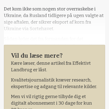
Loading...
Det kom ikke som nogen stor overraskelse i
Ukraine, da Rusland tidligere på ugen valgte at
sige aftalen, der sikrer eksport af korn fra
Ukraine via Sortehavet.
Sådan lyder det fra formanden for det
ukrainske landbrugsråd, Andriy Dykun. Han
peger på, at landbrugsselskaber i forsommeren
Vil du læse mere?
2022 forsøgte at tilrane sig leveringskontrakter
Kære læser, denne artikel fra Effektivt
med afftagere af korn i flere lande.
Landbrug er låst.
Kvalitetsjournalistik kræver research,
ekspertise og adgang til relevante kilder.
Men vi vil rigtig gerne tilbyde dig et
digitalt abonnement i 30 dage for kun