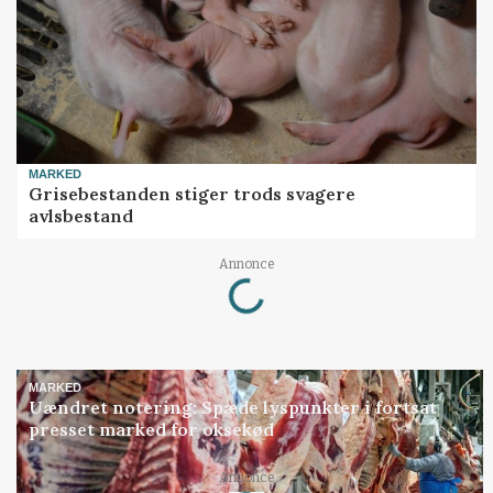
MARKED
Grisebestanden stiger trods svagere
avlsbestand
Loading...
Annonce
MARKED
Uændret notering: Spæde lyspunkter i fortsat
presset marked for oksekød
Loading...
Annonce