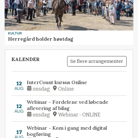
KULTUR
Herregård holder høstdag
KALENDER
Se flere arrangementer
InterCount kursus Online
12
AUG
onsdag
Online
Webinar – Fordelene ved løbende
12
aflevering af bilag
AUG
onsdag
Webinar - ONLINE
Webinar – Kom i gang med digital
17
bogføring
AUG