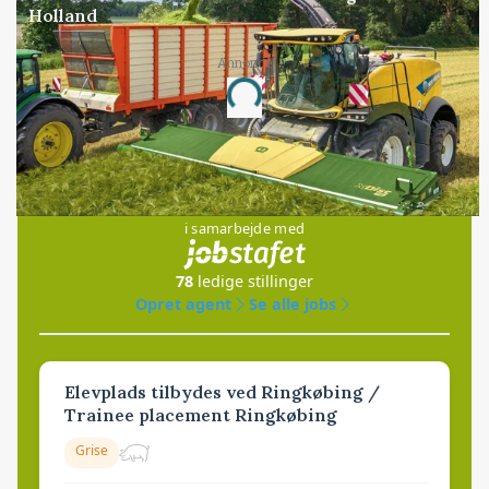
Holland
Annonce
Loading...
Jobs
i samarbejde med
78
ledige stillinger
Opret agent
Se alle jobs
Elevplads tilbydes ved Ringkøbing /
Trainee placement Ringkøbing
Grise