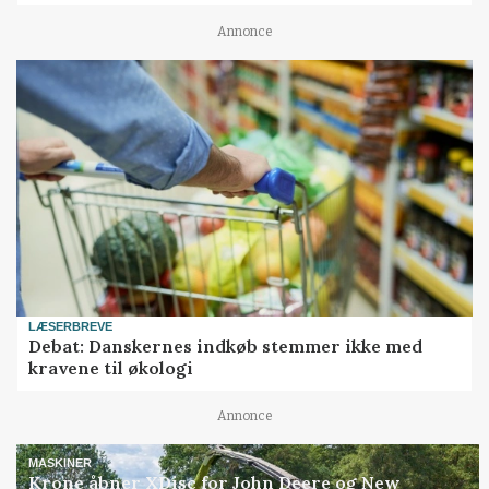
Annonce
LÆSERBREVE
Debat: Danskernes indkøb stemmer ikke med
kravene til økologi
Annonce
MASKINER
Krone åbner XDisc for John Deere og New