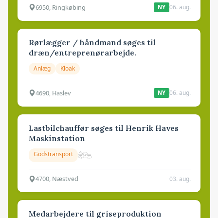
6950, Ringkøbing
06. aug.
NY
Rørlægger / håndmand søges til
dræn/entreprenørarbejde.
Anlæg
Kloak
4690, Haslev
06. aug.
NY
Lastbilchauffør søges til Henrik Haves
Maskinstation
Godstransport
4700, Næstved
03. aug.
Medarbejdere til griseproduktion