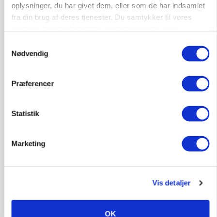
oplysninger, du har givet dem, eller som de har indsamlet
Annonce
fra din brug af deres tjenester. Du samtykker til vores
POLITIK
cookies, hvis du fortsætter med at anvende vores
Folketinget behandler ny gødskningslov: Sådan
hjemmeside.
kan den ændre din bedrift fra 2027
Samtykkevalg
Nødvendig
Loading...
Annonce
Præferencer
Statistik
Marketing
Vis detaljer
OK
KVÆG