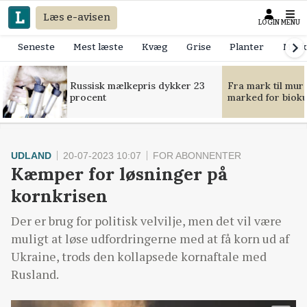
Læs e-avisen
LOGIN
MENU
Seneste
Mest læste
Kvæg
Grise
Planter
Mask
Russisk mælkepris dykker 23
Fra mark til mur
procent
marked for bioku
UDLAND
20-07-2023 10:07
FOR ABONNENTER
Kæmper for løsninger på
kornkrisen
Der er brug for politisk velvilje, men det vil være
muligt at løse udfordringerne med at få korn ud af
Ukraine, trods den kollapsede kornaftale med
Rusland.