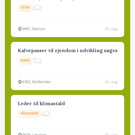
Grise
9681, Ranum
03. aug.
Kalvepasser til ejendom i udvikling søges
Kalve
6392, Bolderslev
03. aug.
Leder til klimastald
Klimastald
9670, Løgstør
03. aug.