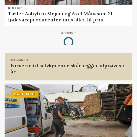
KULTUR
Tæller Aabybro Mejeri og Axel Månsson: 21
fødevareproducenter indstillet til pris
Annonce
Loading...
MASKINER
Forserie til selvkørende skårlægger afprøves i
år
HØST-TOUR