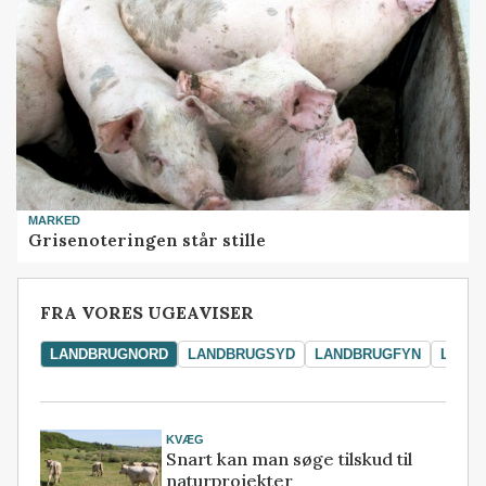
MARKED
Grisenoteringen står stille
FRA VORES UGEAVISER
LANDBRUGNORD
LANDBRUGSYD
LANDBRUGFYN
LAND
KVÆG
Snart kan man søge tilskud til
naturprojekter