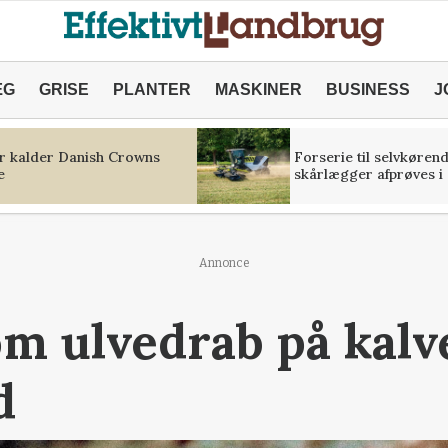
ÆG
GRISE
PLANTER
MASKINER
BUSINESS
J
r kalder Danish Crowns
Forserie til selvkøren
e
skårlægger afprøves i 
Annonce
m ulvedrab på kalve
d