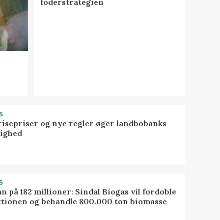
foderstrategien
S
risepriser og nye regler øger landbobanks
tighed
S
ån på 182 millioner: Sindal Biogas vil fordoble
tionen og behandle 800.000 ton biomasse