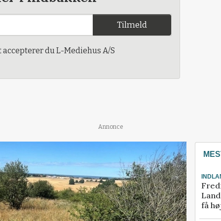
Tilmeld
t accepterer du L-Mediehus A/S
Annonce
MES
INDLA
Fred
Landm
få hø