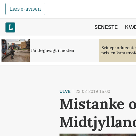
Læs e-avisen
SENESTE
KV
Svineproducente
På døgnvagt i høsten
pris en katastrof
ULVE
23-02-2019 15:00
Mistanke o
Midtjyllan