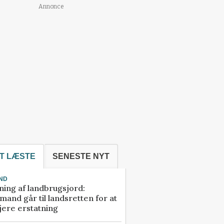
Annonce
T LÆSTE
SENESTE NYT
ND
ning af landbrugsjord:
and går til landsretten for at
jere erstatning