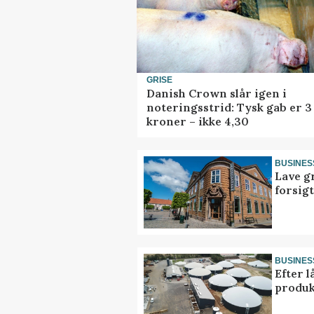
GRISE
Danish Crown slår igen i
noteringsstrid: Tysk gab er 3
kroner – ikke 4,30
BUSINES
Lave g
forsig
BUSINES
Efter l
produk