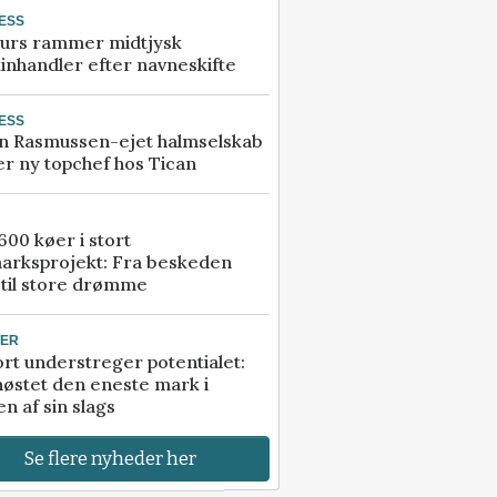
ESS
urs rammer midtjysk
inhandler efter navneskifte
ESS
n Rasmussen-ejet halmselskab
r ny topchef hos Tican
00 køer i stort
arksprojekt: Fra beskeden
 til store drømme
TER
rt understreger potentialet:
høstet den eneste mark i
n af sin slags
Se flere nyheder her