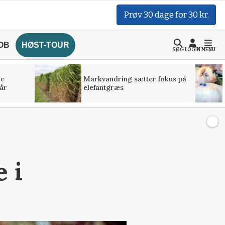
Prøv 30 dage for 30 kr.
OB
HØST-TOUR
SØG
LOGIN
MENU
de
Markvandring sætter fokus på
år
elefantgræs
 i