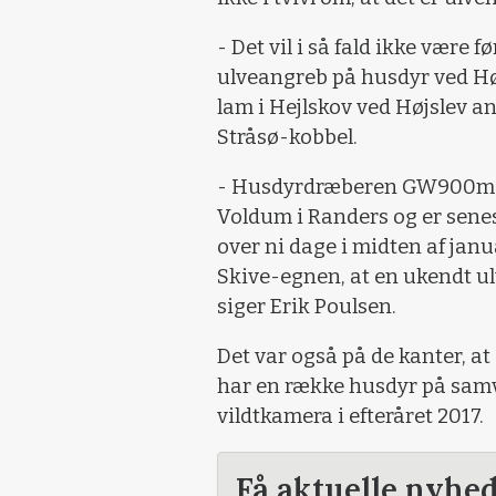
- Det vil i så fald ikke være 
ulveangreb på husdyr ved Højs
lam i Hejlskov ved Højslev an
Stråsø-kobbel.
- Husdyrdræberen GW900m fo
Voldum i Randers og er senes
over ni dage i midten af janu
Skive-egnen, at en ukendt ul
siger Erik Poulsen.
Det var også på de kanter, at
har en række husdyr på samv
vildtkamera i efteråret 2017.
Få aktuelle nyhe