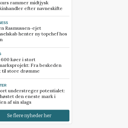
kurs rammer midtjysk
inhandler efter navneskifte
NESS
en Rasmussen-ejet
selskab henter ny topchef hos
an
G
600 køer i stort
marksprojekt: Fra beskeden
t til store drømme
TER
ort understreger potentialet:
høstet den eneste mark i
en af sin slags
Se flere nyheder her