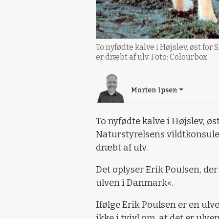
To nyfødte kalve i Højslev, øst fo
er dræbt af ulv. Foto: Colourbox
Morten Ipsen
To nyfødte kalve i Højslev, øs
Naturstyrelsens vildtkonsule
dræbt af ulv.
Det oplyser Erik Poulsen, der
ulven i Danmark«.
Ifølge Erik Poulsen er en ulv
ikke i tvivl om, at det er ulve