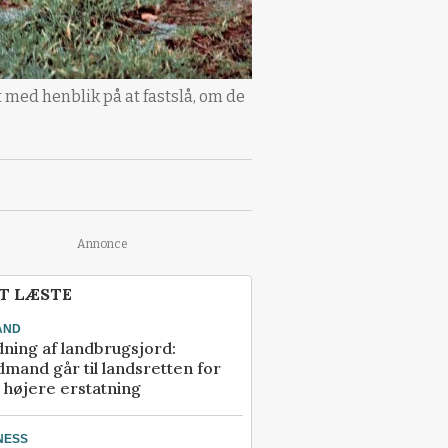
t med henblik på at fastslå, om de
Annonce
T LÆSTE
AND
ning af landbrugsjord:
mand går til landsretten for
å højere erstatning
NESS