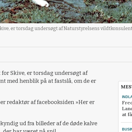
r Skive, er torsdag undersøgt af Naturstyrelsens vildtkonsulen
t for Skive, er torsdag undersøgt af
nt med henblik på at fastslå, om de er
MES
INDL
 er redaktør af facebooksiden »Her er
Fred
Land
at f
ekyndig ud fra billeder af de døde kalve
BUSI
n, der har været på spil.