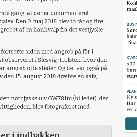
Kon
mask
første gang, at der er dokumenteret
lev. Den 9. maj 2018 blev to får og fire
BUSI
grebet af en hanhvalp fra det vestjyske
Sør
halm
Tic
rtsatte siden med angreb på får i
KVÆ
t observeret i Slesvig-Holsten, hvor den
500-
ar angreb otte steder. Og det var også på
bar
star
v den 15. august 2018 dræbte en kalv,
PLAN
Ny s
 den nordjyske ulv GW781m (billedet), der
Har 
ittigheden, blev fotograferet med
verd
der i indbakken