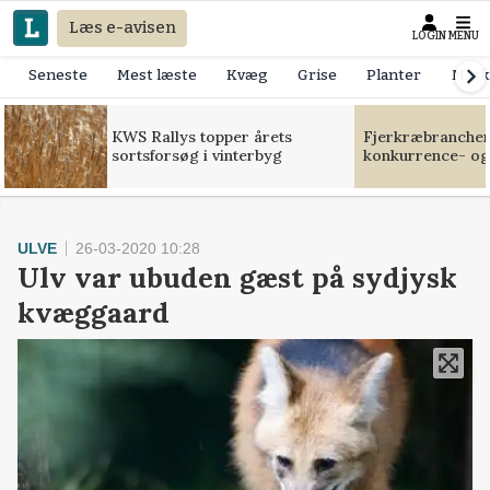
Læs e-avisen
LOGIN
MENU
Seneste
Mest læste
Kvæg
Grise
Planter
Mask
KWS Rallys topper årets
Fjerkræbranchen:
sortsforsøg i vinterbyg
konkurrence- og
ULVE
26-03-2020 10:28
Ulv var ubuden gæst på sydjysk
kvæggaard