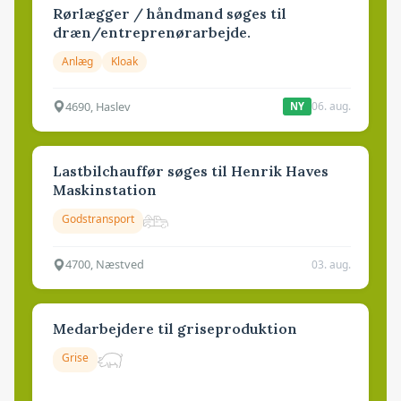
Rørlægger / håndmand søges til
dræn/entreprenørarbejde.
Anlæg
Kloak
4690, Haslev
06. aug.
NY
Lastbilchauffør søges til Henrik Haves
Maskinstation
Godstransport
4700, Næstved
03. aug.
Medarbejdere til griseproduktion
Grise