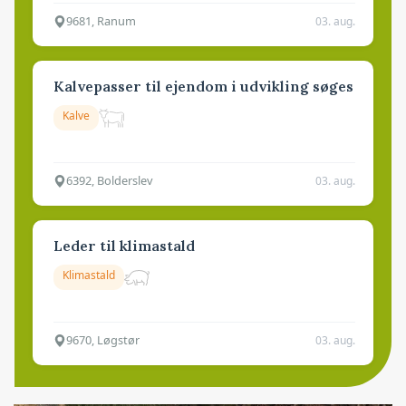
9681, Ranum
03. aug.
Kalvepasser til ejendom i udvikling søges
Kalve
6392, Bolderslev
03. aug.
Leder til klimastald
Klimastald
9670, Løgstør
03. aug.