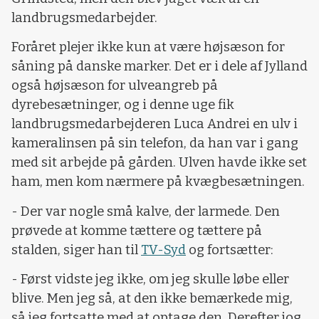
landbrugsmedarbejder.
Foråret plejer ikke kun at være højsæson for
såning på danske marker. Det er i dele af Jylland
også højsæson for ulveangreb på
dyrebesætninger, og i denne uge fik
landbrugsmedarbejderen Luca Andrei en ulv i
kameralinsen på sin telefon, da han var i gang
med sit arbejde på gården. Ulven havde ikke set
ham, men kom nærmere på kvægbesætningen.
- Der var nogle små kalve, der larmede. Den
prøvede at komme tættere og tættere på
stalden, siger han til
TV-Syd
og fortsætter:
- Først vidste jeg ikke, om jeg skulle løbe eller
blive. Men jeg så, at den ikke bemærkede mig,
så jeg fortsatte med at optage den. Derefter jog