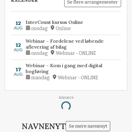
KALENDER
Se flere arrangementer
InterCount kursus Online
12
AUG
onsdag
Online
Webinar – Fordelene ved løbende
12
aflevering af bilag
AUG
onsdag
Webinar - ONLINE
Webinar – Kom i gang med digital
17
bogføring
AUG
mandag
Webinar - ONLINE
Loading...
Annonce
NAVNENYT
Se mere navnenyt