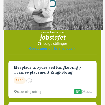
Loading...
Jobs
i samarbejde med
76
ledige stillinger
Opret agent
Se alle jobs
Elevplads tilbydes ved Ringkøbing /
Trainee placement Ringkøbing
Grise
6950, Ringkøbing
06. aug.
NY