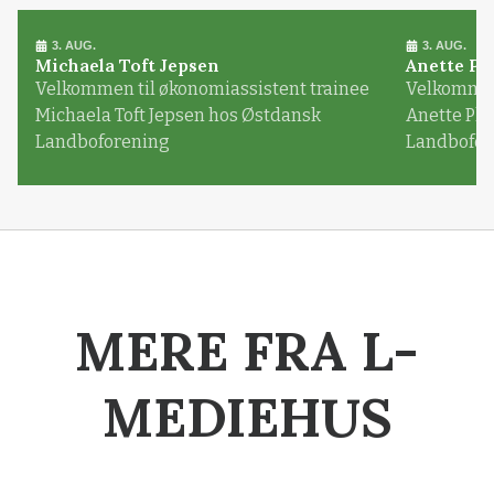
3. AUG.
3. AUG.
Michaela Toft Jepsen
Anette Pl
Velkommen til økonomiassistent trainee
Velkommen 
Michaela Toft Jepsen hos Østdansk
Anette Pl
Landboforening
Landbofor
MERE FRA L-
MEDIEHUS