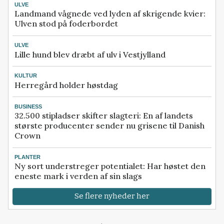
ULVE
Landmand vågnede ved lyden af skrigende kvier:
Ulven stod på foderbordet
ULVE
Lille hund blev dræbt af ulv i Vestjylland
KULTUR
Herregård holder høstdag
BUSINESS
32.500 stipladser skifter slagteri: En af landets
største producenter sender nu grisene til Danish
Crown
PLANTER
Ny sort understreger potentialet: Har høstet den
eneste mark i verden af sin slags
Se flere nyheder her