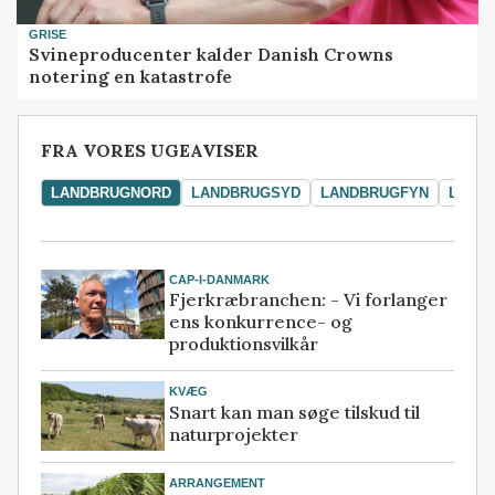
GRISE
Svineproducenter kalder Danish Crowns
notering en katastrofe
FRA VORES UGEAVISER
LANDBRUGNORD
LANDBRUGSYD
LANDBRUGFYN
LAND
CAP-I-DANMARK
Fjerkræbranchen: - Vi forlanger
ens konkurrence- og
produktionsvilkår
KVÆG
Snart kan man søge tilskud til
naturprojekter
ARRANGEMENT