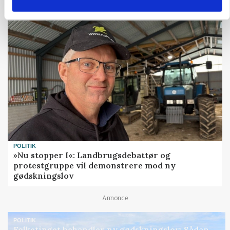
Annonce
POLITIK
»Nu stopper I«: Landbrugsdebattør og
protestgruppe vil demonstrere mod ny
gødskningslov
Annonce
POLITIK
Folketinget behandler ny gødskningslov: Sådan