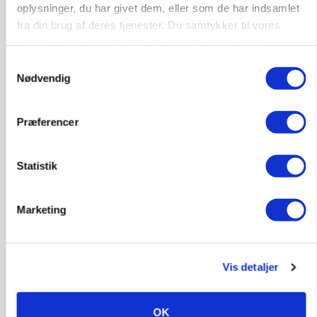
oplysninger, du har givet dem, eller som de har indsamlet
landbrugets ejerstruktur
fra din brug af deres tjenester. Du samtykker til vores
Loading...
cookies, hvis du fortsætter med at anvende vores
Annonce
hjemmeside.
Samtykkevalg
Nødvendig
Præferencer
Statistik
Marketing
Vis detaljer
MARKED
Russisk mælkepris dykker 23 procent
OK