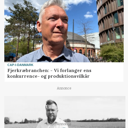
CAP-I-DANMARK
Fjerkræbranchen: - Vi forlanger ens
konkurrence- og produktionsvilkår
Annonce
LEDER
Det er en uskik at udlægge et røgslør om
økoproduktion
Annonce