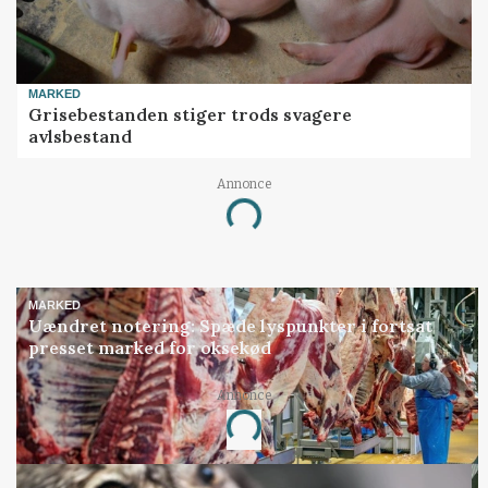
MARKED
Grisebestanden stiger trods svagere
avlsbestand
Loading...
Annonce
MARKED
Uændret notering: Spæde lyspunkter i fortsat
presset marked for oksekød
Loading...
Annonce