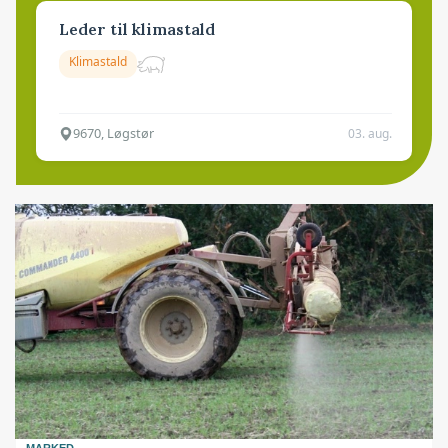
Leder til klimastald
Klimastald
9670, Løgstør
03. aug.