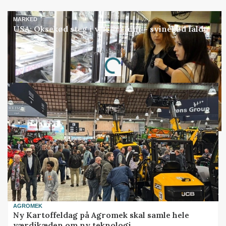
MARKED
USA: Oksekød steg i værdi i juni – svinekød faldt
Annonce
Loading...
AGROMEK
Ny Kartoffeldag på Agromek skal samle hele
værdikæden om ny teknologi