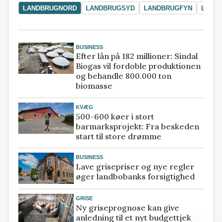
LANDBRUGNORD
LANDBRUGSYD
LANDBRUGFYN
LAND
BUSINESS
Efter lån på 182 millioner: Sindal
Biogas vil fordoble produktionen
og behandle 800.000 ton
biomasse
KVÆG
500-600 køer i stort
barmarksprojekt: Fra beskeden
start til store drømme
BUSINESS
Lave grisepriser og nye regler
øger landbobanks forsigtighed
GRISE
Ny griseprognose kan give
anledning til et nyt budgettjek