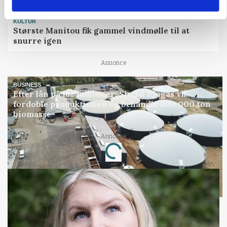
KULTUR
Største Manitou fik gammel vindmølle til at
snurre igen
Annonce
BUSINESS
Efter lån på 182 millioner: Sindal Biogas vil
fordoble produktionen og behandle 800.000 ton
biomasse
Annonce
Loading...