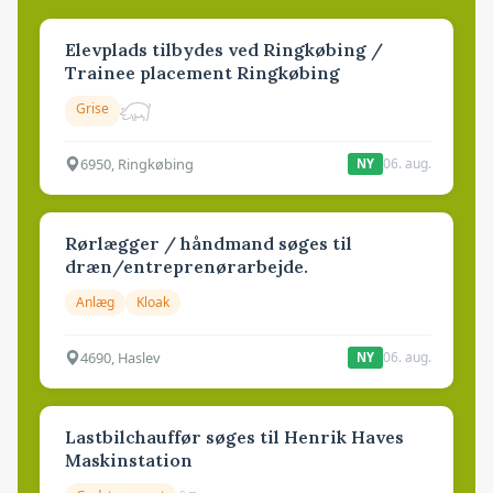
Elevplads tilbydes ved Ringkøbing /
Trainee placement Ringkøbing
Grise
6950, Ringkøbing
06. aug.
NY
Rørlægger / håndmand søges til
dræn/entreprenørarbejde.
Anlæg
Kloak
4690, Haslev
06. aug.
NY
Lastbilchauffør søges til Henrik Haves
Maskinstation