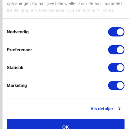
oplysninger, du har givet dem, eller som de har indsamlet
fra din brug af deres tjenester. Du samtykker til vores
cookies, hvis du fortsætter med at anvende vores
hjemmeside.
Samtykkevalg
Nødvendig
BUSINESS
Efter fire årtier: Familieejet vestjysk producent
Præferencer
af staldinventar får ny medejer
Annonce
Statistik
Marketing
Vis detaljer
OK