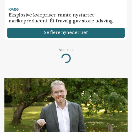
KVÆG
Eksplosive kviepriser ramte nystartet
mælkeproducent: Ét fravalg gav store udsving
Se flere nyheder her
Annonce
Loading...