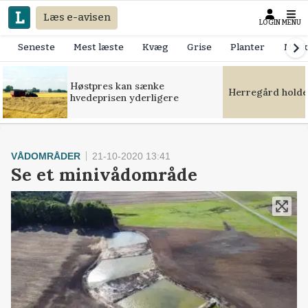
Læs e-avisen
LOGIN
MENU
Seneste
Mest læste
Kvæg
Grise
Planter
Mask
Høstpres kan sænke
Herregård holde
hvedeprisen yderligere
VÅDOMRÅDER
21-10-2020 13:41
Se et minivådområde