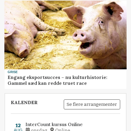
GRISE
Engang eksportsucces – nu kulturhistorie:
Gammel sæd kan redde truet race
KALENDER
Se flere arrangementer
InterCount kursus Online
12
AUG
onsdag
Online