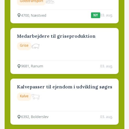
Godstransport
4700, Næstved
03. aug.
NY
Medarbejdere til griseproduktion
Grise
9681, Ranum
03. aug.
Kalvepasser til ejendom i udvikling søges
Kalve
6392, Bolderslev
03. aug.