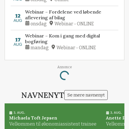
Webinar – Fordelene ved løbende
12
aflevering af bilag
AUG
onsdag
Webinar - ONLINE
Webinar – Kom i gang med digital
17
bogføring
AUG
mandag
Webinar - ONLINE
Annonce
Loading...
NAVNENYT
Se mere navnenyt
3. AUG.
3. AUG.
Michaela Toft Jepsen
Anette Pl
Velkommen til økonomiassistent trainee
Velkommen 