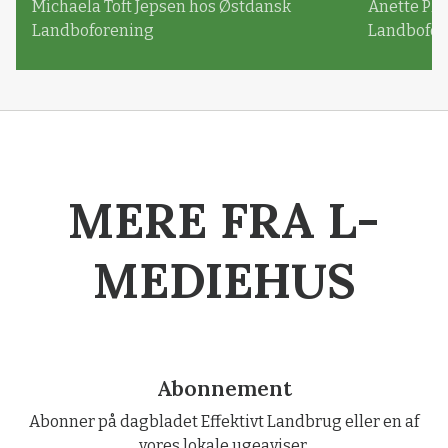
Michaela Toft Jepsen hos Østdansk
Anette Pl
Landboforening
Landbofor
MERE FRA L-
MEDIEHUS
Abonnement
Abonner på dagbladet Effektivt Landbrug eller en af
vores lokale ugeaviser.