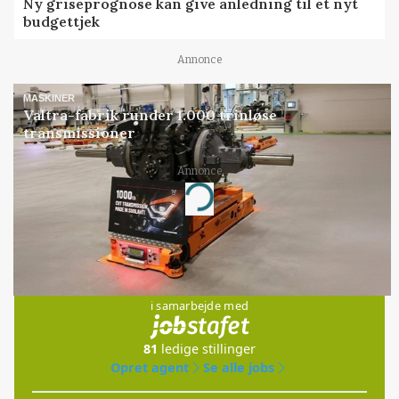
Ny griseprognose kan give anledning til et nyt
budgettjek
Annonce
MASKINER
Valtra-fabrik runder 1.000 trinløse
transmissioner
Annonce
Loading...
Jobs
i samarbejde med
81
ledige stillinger
Opret agent
Se alle jobs