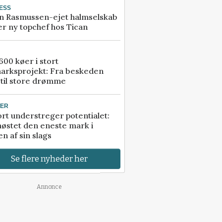
ESS
n Rasmussen-ejet halmselskab
r ny topchef hos Tican
00 køer i stort
arksprojekt: Fra beskeden
 til store drømme
TER
rt understreger potentialet:
høstet den eneste mark i
n af sin slags
Se flere nyheder her
Annonce