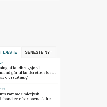
T LÆSTE
SENESTE NYT
ND
ning af landbrugsjord:
and går til landsretten for at
jere erstatning
ESS
urs rammer midtjysk
inhandler efter navneskifte