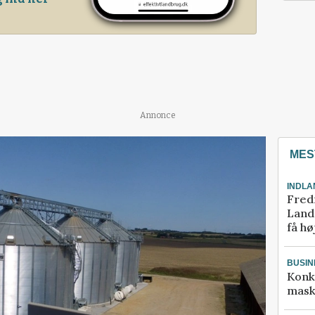
Annonce
MES
INDLA
Fred
Landm
få hø
BUSIN
Konk
mask