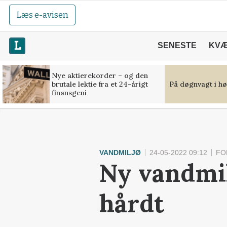
Læs e-avisen
SENESTE
KV
Nye aktierekorder – og den
brutale lektie fra et 24-årigt
På døgnvagt i hø
finansgeni
VANDMILJØ
24-05-2022 09:12
FO
Ny vandmi
hårdt