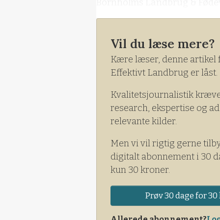
Bornholms Landbrug & Fødeva
Vil du læse mere?
Kære læser, denne artikel 
Effektivt Landbrug er låst.
Kvalitetsjournalistik kræv
research, ekspertise og ad
relevante kilder.
Men vi vil rigtig gerne tilb
digitalt abonnement i 30 d
kun 30 kroner.
Prøv 30 dage for 30 
Allerede abonnement?
Log