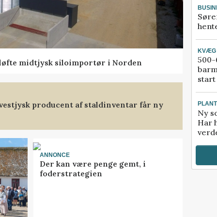
BUSIN
Søre
hente
KVÆG
500-6
 løfte midtjysk siloimportør i Norden
barm
start
t vestjysk producent af staldinventar får ny
PLAN
Ny so
Har 
verde
ANNONCE
Der kan være penge gemt, i
foderstrategien