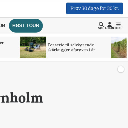
Prøv 30 dage for 30 kr.
OB
HØST-TOUR
SØG
LOGIN
MENU
er
Forserie til selvkørende
skårlægger afprøves i år
rnholm