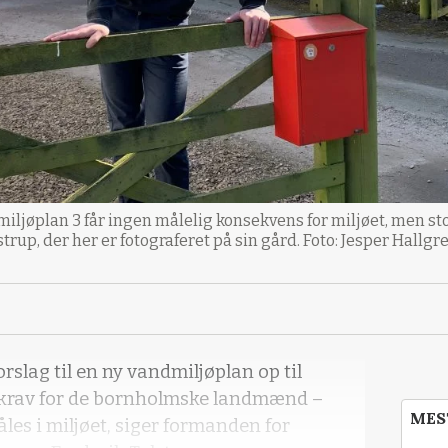
dmiljøplan 3 får ingen målelig konsekvens for miljøet, men 
trup, der her er fotograferet på sin gård. Foto: Jesper Hallgr
orslag til en ny vandmiljøplan op til
krav for de bornholmske landmænd –
MES
les i miljøet, siger formanden for