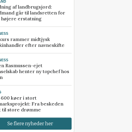
AND
ning af landbrugsjord:
mand går til landsretten for
å højere erstatning
NESS
kurs rammer midtjysk
inhandler efter navneskifte
NESS
en Rasmussen-ejet
selskab henter ny topchef hos
an
G
600 køer i stort
marksprojekt: Fra beskeden
t til store drømme
Se flere nyheder her