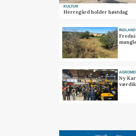
KULTUR
Herregård holder høstdag
INDLAND
Fredni
mangle
AGROME
Ny Kar
værdik