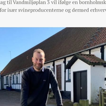
lag til Vandmiljøplan 3 vil ifølge en bornholm
or især svineproducenterne og dermed erhverv