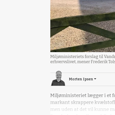
Miljøministeriets forslag til Van
erhvervslivet, mener Frederik Tols
Morten Ipsen
Miljøministeriet lægger i et f
markant skrappere kvælstof
men uden at det vil kunne må