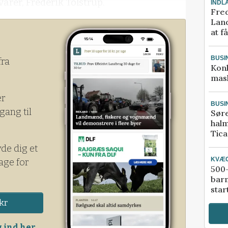
rer, Frederik Tolstrup.
INDL
Fred
Land
at f
BUSI
fra
Kon
mask
er
BUSI
gang til
Sør
halm
Tic
yde dig et
KVÆ
age for
500-
bar
star
kr
 ind her