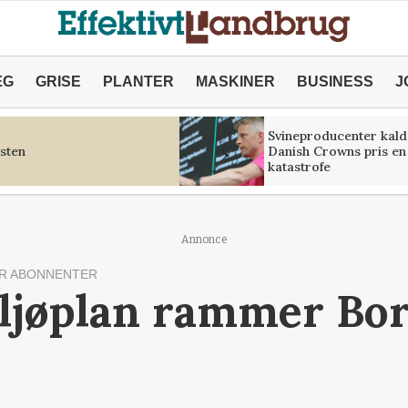
ÆG
GRISE
PLANTER
MASKINER
BUSINESS
J
Svineproducenter kald
sten
Danish Crowns pris en
katastrofe
Annonce
R ABONNENTER
ljøplan rammer Bo