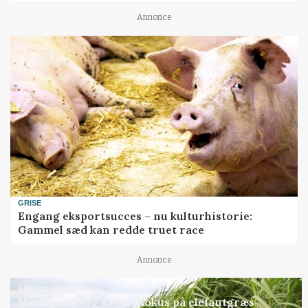
Annonce
GRISE
Engang eksportsucces – nu kulturhistorie:
Gammel sæd kan redde truet race
Annonce
ARRANGEMENT
Markvandring sætter fokus på elefantgræs