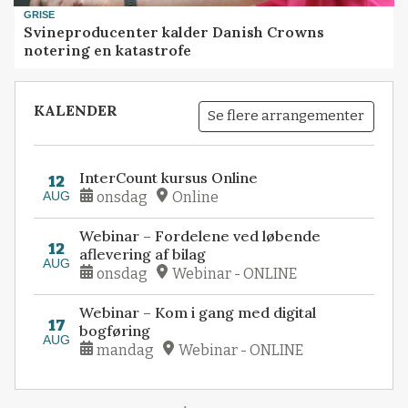
GRISE
Svineproducenter kalder Danish Crowns
notering en katastrofe
KALENDER
Se flere arrangementer
InterCount kursus Online
12
AUG
onsdag
Online
Webinar – Fordelene ved løbende
12
aflevering af bilag
AUG
onsdag
Webinar - ONLINE
Webinar – Kom i gang med digital
17
bogføring
AUG
mandag
Webinar - ONLINE