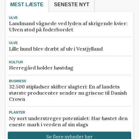
MEST LÆSTE
SENESTE NYT
ULVE
Landmand vågnede ved lyden af skrigende kvier:
Ulven stod på foderbordet
ULVE
Lille hund blev dræbt af ulv i Vestjylland
KULTUR
Herregård holder høstdag
BUSINESS
32.500 stipladser skifter slagteri: En af landets
største producenter sender nu grisene til Danish
Crown
PLANTER
Ny sort understreger potentialet: Har høstet den
eneste mark i verden af sin slags
Se flere nyheder her