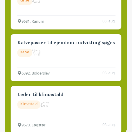
Grise
9681, Ranum
03. aug.
Kalvepasser til ejendom i udvikling søges
Kalve
6392, Bolderslev
03. aug.
Leder til klimastald
Klimastald
9670, Løgstør
03. aug.