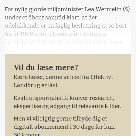
For nylig gjorde miljøminister Lea Wermelin (S)
under et åbent samråd klart, at det
udelukkende er en faglig beslutning at se bort
fra år 1900 som referenceår i de næste
vandplaner. Det har intet med politik at gøre,
forsikrede hun gentagende gange.
Den holdning deler man ikke hos Bæredygtigt
Vil du læse mere?
Landbrug.
Kære læser, denne artikel fra Effektivt
Landbrug er låst.
Kvalitetsjournalistik kræver research,
ekspertise og adgang til relevante kilder.
Men vi vil rigtig gerne tilbyde dig et
digitalt abonnement i 30 dage for kun
30 kroner.