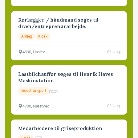
Rørlægger / håndmand søges til
dræn/entreprenørarbejde.
Anlæg
Kloak
4690, Haslev
06. aug.
Lastbilchauffør søges til Henrik Haves
Maskinstation
Godstransport
4700, Næstved
03. aug.
Medarbejdere til griseproduktion