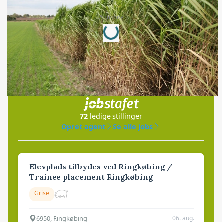
Loading...
Annonce
Jobs
i samarbejde med
72
ledige stillinger
Opret agent
Se alle jobs
Elevplads tilbydes ved Ringkøbing /
Trainee placement Ringkøbing
Grise
6950, Ringkøbing
06. aug.