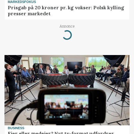
MARKEDSFOKUS
Prisgab på 20 kroner pr. kg vokser: Polsk kylling
presser markedet
Annonce
Loading...
BUSINESS
Ejer eller medejer? Nyt tv-format udfordrer