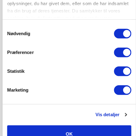
Fra mark til mur: Byggeriet kan åbne nyt
oplysninger, du har givet dem, eller som de har indsamlet
marked for biokul
fra din brug af deres tjenester. Du samtykker til vores
cookies, hvis du fortsætter med at anvende vores
Annonce
hjemmeside.
Samtykkevalg
Loading...
Nødvendig
Præferencer
Statistik
Marketing
Vis detaljer
POLITIK
»Nu stopper I«: Landbrugsdebattør og
protestgruppe vil demonstrere mod ny
gødskningslov
OK