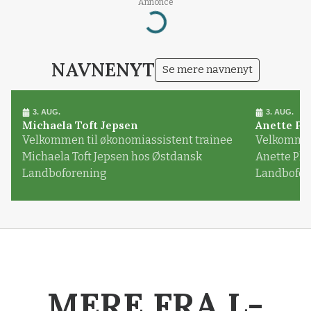
Annonce
Loading...
NAVNENYT
Se mere navnenyt
3. AUG.
3. AUG.
Michaela Toft Jepsen
Anette Pl
Velkommen til økonomiassistent trainee
Velkommen 
Michaela Toft Jepsen hos Østdansk
Anette Pl
Landboforening
Landbofor
MERE FRA L-