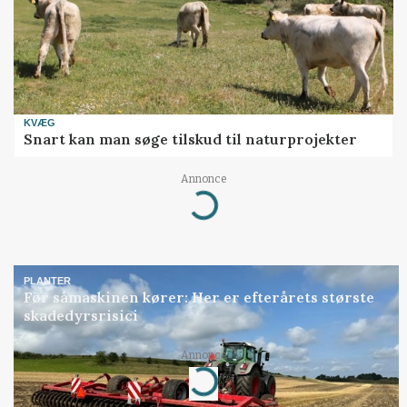
KVÆG
Snart kan man søge tilskud til naturprojekter
Annonce
Loading...
PLANTER
Før såmaskinen kører: Her er efterårets største
skadedyrsrisici
Annonce
Loading...