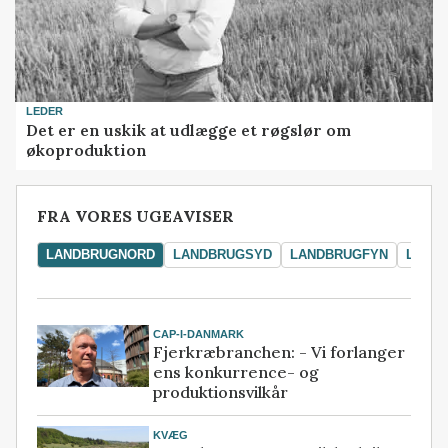
LEDER
Det er en uskik at udlægge et røgslør om
økoproduktion
FRA VORES UGEAVISER
LANDBRUGNORD
LANDBRUGSYD
LANDBRUGFYN
LAND
CAP-I-DANMARK
Fjerkræbranchen: - Vi forlanger
ens konkurrence- og
produktionsvilkår
KVÆG