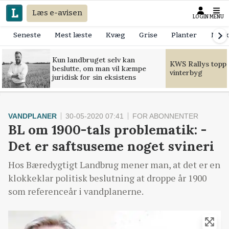
Læs e-avisen
LOGIN
MENU
Seneste
Mest læste
Kvæg
Grise
Planter
Mask
Kun landbruget selv kan
KWS Rallys toppe
beslutte, om man vil kæmpe
vinterbyg
juridisk for sin eksistens
VANDPLANER
30-05-2020 07:41
FOR ABONNENTER
BL om 1900-tals problematik: -
Det er saftsuseme noget svineri
Hos Bæredygtigt Landbrug mener man, at det er en
klokkeklar politisk beslutning at droppe år 1900
som referenceår i vandplanerne.