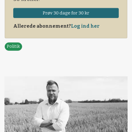
Prøv 30 dage for 30 kr
Allerede abonnement?
Log ind her
Politik