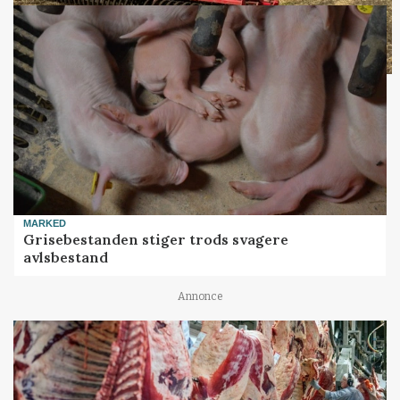
MARKED
Grisebestanden stiger trods svagere
avlsbestand
Annonce