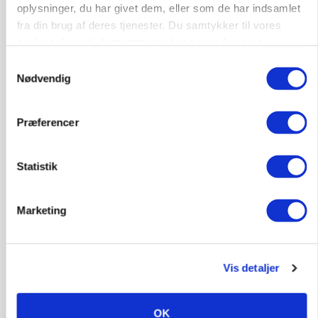
oplysninger, du har givet dem, eller som de har indsamlet
fra din brug af deres tjenester. Du samtykker til vores
cookies, hvis du fortsætter med at anvende vores
hjemmeside.
BUSINESS
Samtykkevalg
Ejer eller medejer? Nyt tv-format udfordrer
Nødvendig
landbrugets ejerstruktur
Annonce
Præferencer
MARKED
Russisk mælkepris dykker 23 procent
Statistik
Annonce
Marketing
Loading...
Vis detaljer
OK