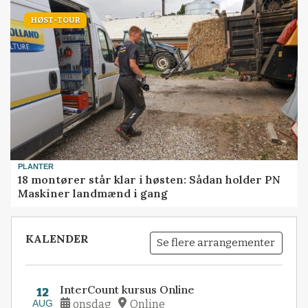
HØST-TOUR
PLANTER
18 montører står klar i høsten: Sådan holder PN
Maskiner landmænd i gang
KALENDER
Se flere arrangementer
InterCount kursus Online
12
AUG
onsdag
Online