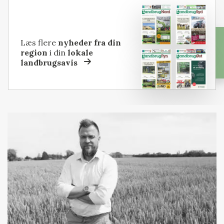
Læs flere
nyheder fra din
region
i din
lokale
landbrugsavis