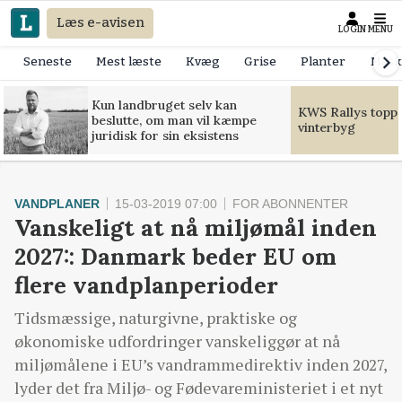
Læs e-avisen
LOGIN
MENU
Seneste
Mest læste
Kvæg
Grise
Planter
Mask
Kun landbruget selv kan
KWS Rallys toppe
beslutte, om man vil kæmpe
vinterbyg
juridisk for sin eksistens
VANDPLANER
15-03-2019 07:00
FOR ABONNENTER
Vanskeligt at nå miljømål inden
2027:: Danmark beder EU om
flere vandplanperioder
Tidsmæssige, naturgivne, praktiske og
økonomiske udfordringer vanskeliggør at nå
miljømålene i EU’s vandrammedirektiv inden 2027,
lyder det fra Miljø- og Fødevareministeriet i et nyt