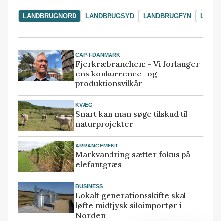
LANDBRUGNORD
LANDBRUGSYD
LANDBRUGFYN
LAND
CAP-I-DANMARK
Fjerkræbranchen: - Vi forlanger
ens konkurrence- og
produktionsvilkår
KVÆG
Snart kan man søge tilskud til
naturprojekter
ARRANGEMENT
Markvandring sætter fokus på
elefantgræs
BUSINESS
Lokalt generationsskifte skal
løfte midtjysk siloimportør i
Norden