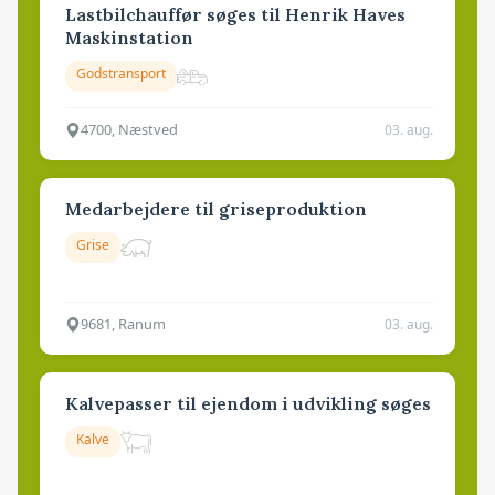
Lastbilchauffør søges til Henrik Haves
Maskinstation
Godstransport
4700, Næstved
03. aug.
Medarbejdere til griseproduktion
Grise
9681, Ranum
03. aug.
Kalvepasser til ejendom i udvikling søges
Kalve