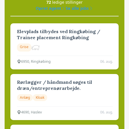
72
ledige stillinger
Opret agent
Se alle jobs
Elevplads tilbydes ved Ringkøbing /
Trainee placement Ringkøbing
Grise
6950, Ringkøbing
06. aug.
Rørlægger / håndmand søges til
dræn/entreprenørarbejde.
Anlæg
Kloak
4690, Haslev
06. aug.