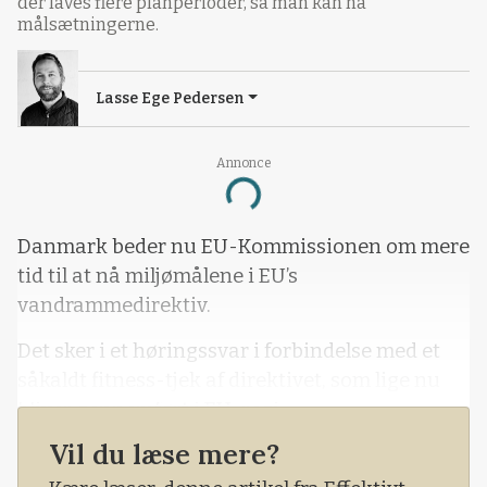
der laves flere planperioder, så man kan nå
målsætningerne.
Lasse Ege Pedersen
Annonce
Loading...
Danmark beder nu EU-Kommissionen om mere
tid til at nå miljømålene i EU’s
vandrammedirektiv.
Det sker i et høringssvar i forbindelse med et
såkaldt fitness-tjek af direktivet, som lige nu
bliver gennemført i EU-regi.
Vil du læse mere?
Som det er i dag, så har EU-landene til 2027,
hvor den tredje planperiode ender, til at nå