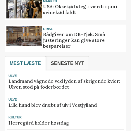
MARKED
USA: Oksekød steg i værdi i juni –
svinekød faldt
GRISE
Rådgiver om DB-Tjek: Små
justeringer kan give store
besparelser
MEST LÆSTE
SENESTE NYT
ULVE
Landmand vågnede ved lyden af skrigende kvier:
Ulven stod på foderbordet
ULVE
Lille hund blev dræbt af ulv i Vestjylland
KULTUR
Herregård holder høstdag