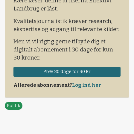
Kære læser, denne artikel fra Effektivt
målsætningerne om at få bragt vandmiljøet i
Landbrug er låst.
»god økologisk tilstand« målt
Kvalitetsjournalistik kræver research,
ekspertise og adgang til relevante kilder.
Men vi vil rigtig gerne tilbyde dig et
digitalt abonnement i 30 dage for kun
30 kroner.
Prøv 30 dage for 30 kr
Allerede abonnement?
Log ind her
Politik