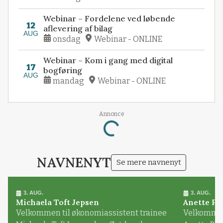
Webinar – Fordelene ved løbende
12
aflevering af bilag
AUG
onsdag
Webinar - ONLINE
Webinar – Kom i gang med digital
17
bogføring
AUG
mandag
Webinar - ONLINE
Annonce
Loading...
NAVNENYT
Se mere navnenyt
3. AUG.
3. AUG.
Michaela Toft Jepsen
Anette Pl
Velkommen til økonomiassistent trainee
Velkommen 