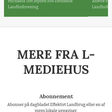
Michaela Toft Jepsen hos Østdansk
Anette Pl
Landboforening
Landbofor
MERE FRA L-
MEDIEHUS
Abonnement
Abonner på dagbladet Effektivt Landbrug eller en af
vores lokale ugeaviser.