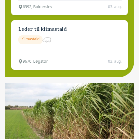
6392, Bolderslev
03. aug.
Leder til klimastald
Klimastald
9670, Løgstør
03. aug.