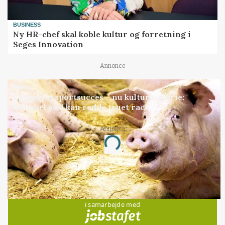
BUSINESS
Ny HR-chef skal koble kultur og forretning i
Seges Innovation
Annonce
GRISE
Engang eksportsucces – nu kulturhistorie:
Gammel sæd kan redde truet race
Annonce
Loading...
Jobs
i samarbejde med