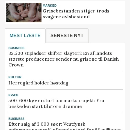
MARKED
Grisebestanden stiger trods
svagere avlsbestand
MEST LÆSTE
SENESTE NYT
BUSINESS
32.500 stipladser skifter slagteri: En af landets
største producenter sender nu grisene til Danish
Crown
KULTUR
Herregård holder høstdag
KVÆG
500-600 køer i stort barmarksprojekt: Fra
beskeden start til store drømme
BUSINESS
Efter salg af 3.000 søer: Vestfynsk
opformeringsprofil afhænder jord for 85 millioner