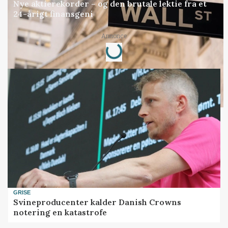
Nye aktierekorder – og den brutale lektie fra et
24-årigt finansgeni
Loading...
Annonce
GRISE
Svineproducenter kalder Danish Crowns
notering en katastrofe