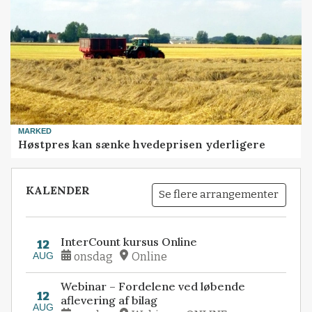
MARKED
Høstpres kan sænke hvedeprisen yderligere
KALENDER
Se flere arrangementer
InterCount kursus Online
12
AUG
onsdag
Online
Webinar – Fordelene ved løbende
12
aflevering af bilag
AUG