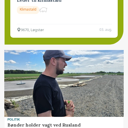
Klimastald
9670, Løgstør
03. aug.
POLITIK
Bønder holder vagt ved Rusland