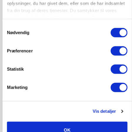
oplysninger, du har givet dem, eller som de har indsamlet
KVÆG
fra din brug af deres tjenester. Du samtykker til vores
Snart kan man søge tilskud til naturprojekter
cookies, hvis du fortsætter med at anvende vores
hjemmeside.
Samtykkevalg
Annonce
Nødvendig
PLANTER
Før såmaskinen kører: Her er efterårets største
Præferencer
skadedyrsrisici
Loading...
Annonce
Statistik
Marketing
Vis detaljer
OK