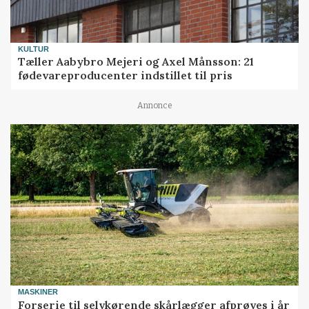
KULTUR
Tæller Aabybro Mejeri og Axel Månsson: 21
fødevareproducenter indstillet til pris
Annonce
MASKINER
Forserie til selvkørende skårlægger afprøves i år