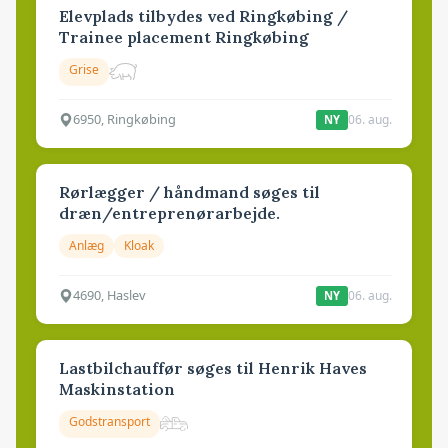
Elevplads tilbydes ved Ringkøbing /
Trainee placement Ringkøbing
Grise
6950, Ringkøbing
06. aug.
NY
Rørlægger / håndmand søges til
dræn/entreprenørarbejde.
Anlæg
Kloak
4690, Haslev
06. aug.
NY
Lastbilchauffør søges til Henrik Haves
Maskinstation
Godstransport