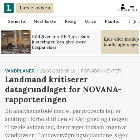
Læs e-avisen
LOGIN
MENU
Seneste
Mest læste
Kvæg
Grise
Planter
Mask
Rådgiver om DB-Tjek: Små
Ejer eller medej
justeringer kan give store
landbrugets ejer
besparelser
VANDPLANER
12-03-2018 08:10
FOR ABONNENTER
Landmand kritiserer
datagrundlaget for NOVANA-
rapporteringen
En analysemetode med et par procents fejl er
småting i forhold til den vilkårlighed og i nogen
tilfælde uvidenhed, der præger indsamlingen af
vandprøver i Landovervågningsoplandene, siger