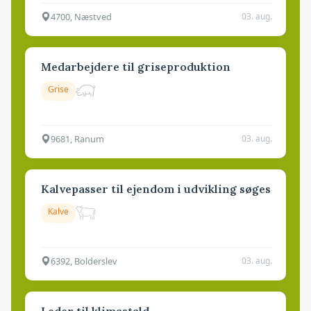
4700, Næstved
03. aug.
Medarbejdere til griseproduktion
Grise
9681, Ranum
03. aug.
Kalvepasser til ejendom i udvikling søges
Kalve
6392, Bolderslev
03. aug.
Leder til klimastald