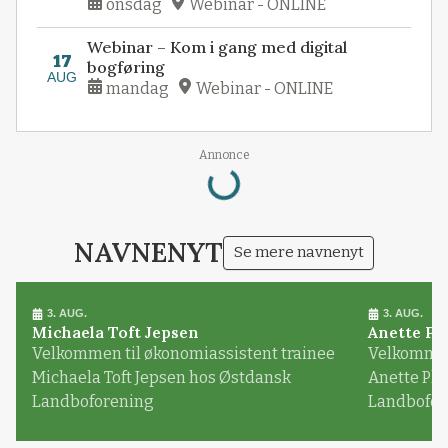
onsdag
Webinar - ONLINE
Webinar – Kom i gang med digital
17
bogføring
AUG
mandag
Webinar - ONLINE
Loading...
Annonce
NAVNENYT
Se mere navnenyt
3. AUG.
3. AUG.
Michaela Toft Jepsen
Anette Pl
Velkommen til økonomiassistent trainee
Velkommen 
Michaela Toft Jepsen hos Østdansk
Anette Pl
Landboforening
Landbofor