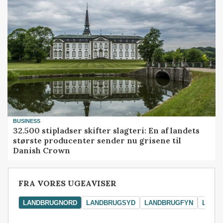
BUSINESS
32.500 stipladser skifter slagteri: En af landets
største producenter sender nu grisene til
Danish Crown
FRA VORES UGEAVISER
LANDBRUGNORD
LANDBRUGSYD
LANDBRUGFYN
LAND