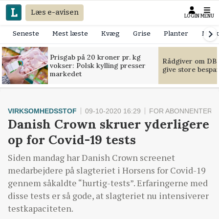
Læs e-avisen
LOGIN
MENU
Seneste
Mest læste
Kvæg
Grise
Planter
Mask
Prisgab på 20 kroner pr. kg
Rådgiver om DB-
vokser: Polsk kylling presser
give store bespa
markedet
VIRKSOMHEDSSTOF
09-10-2020 16:29
FOR ABONNENTER
Danish Crown skruer yderligere
op for Covid-19 tests
Siden mandag har Danish Crown screenet
medarbejdere på slagteriet i Horsens for Covid-19
gennem såkaldte “hurtig-tests”. Erfaringerne med
disse tests er så gode, at slagteriet nu intensiverer
testkapaciteten.