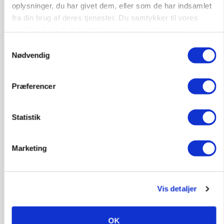
Snart kan man søge tilskud til naturprojekter
oplysninger, du har givet dem, eller som de har indsamlet
fra din brug af deres tjenester. Du samtykker til vores
Annonce
cookies, hvis du fortsætter med at anvende vores
hjemmeside.
Samtykkevalg
PLANTER
Før såmaskinen kører: Her er efterårets største
Nødvendig
skadedyrsrisici
Præferencer
Annonce
Loading...
Statistik
Marketing
Vis detaljer
OK