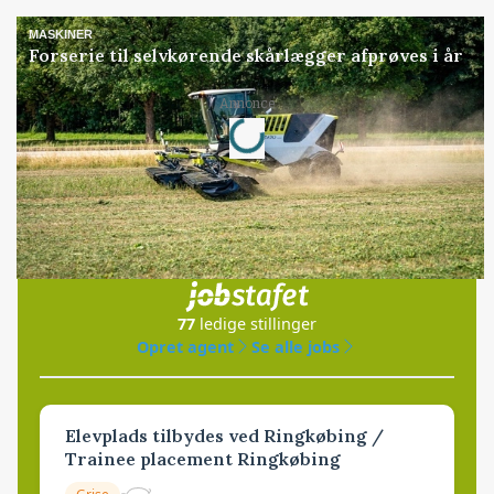
MASKINER
Forserie til selvkørende skårlægger afprøves i år
Annonce
Loading...
Jobs
i samarbejde med
77
ledige stillinger
Opret agent
Se alle jobs
Elevplads tilbydes ved Ringkøbing /
Trainee placement Ringkøbing