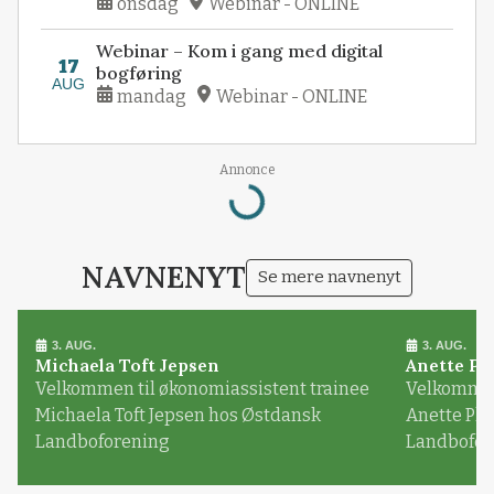
onsdag
Webinar - ONLINE
Webinar – Kom i gang med digital
17
bogføring
AUG
mandag
Webinar - ONLINE
Annonce
Loading...
NAVNENYT
Se mere navnenyt
3. AUG.
3. AUG.
Michaela Toft Jepsen
Anette Pl
Velkommen til økonomiassistent trainee
Velkommen 
Michaela Toft Jepsen hos Østdansk
Anette Pl
Landboforening
Landbofor