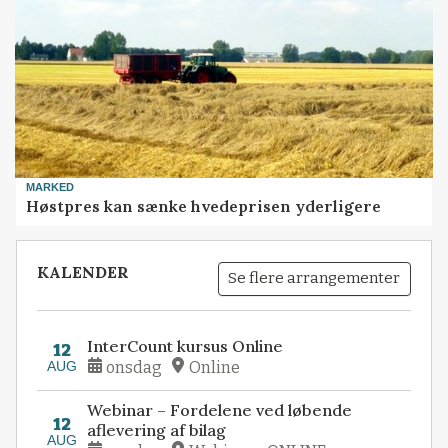
MARKED
Høstpres kan sænke hvedeprisen yderligere
KALENDER
Se flere arrangementer
InterCount kursus Online
12
AUG
onsdag
Online
Webinar – Fordelene ved løbende
12
aflevering af bilag
AUG