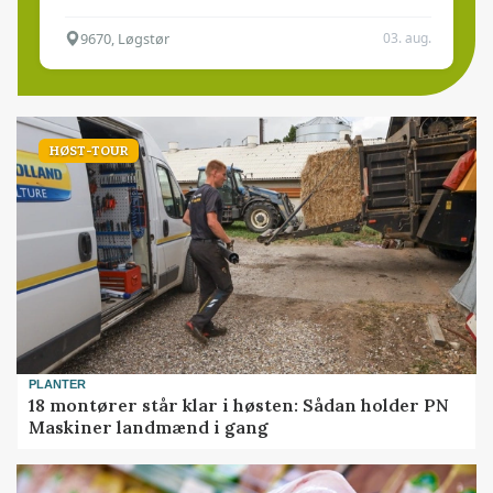
9670, Løgstør
03. aug.
HØST-TOUR
PLANTER
18 montører står klar i høsten: Sådan holder PN
Maskiner landmænd i gang