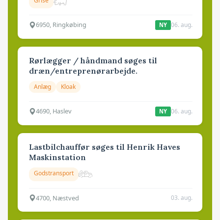
Grise
6950, Ringkøbing
06. aug.
NY
Rørlægger / håndmand søges til
dræn/entreprenørarbejde.
Anlæg
Kloak
4690, Haslev
06. aug.
NY
Lastbilchauffør søges til Henrik Haves
Maskinstation
Godstransport
4700, Næstved
03. aug.