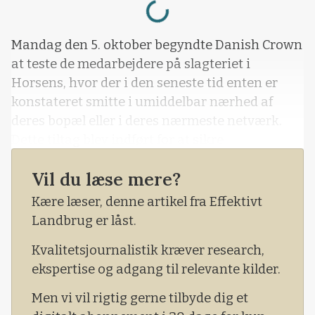
Loading...
Mandag den 5. oktober begyndte Danish Crown
at teste de medarbejdere på slagteriet i
Horsens, hvor der i den seneste tid enten er
konstateret smitte i umiddelbar nærhed af
deres bopæl eller i deres nærmeste netværk.
Dette tiltag blev indført for at sikre
medarbejderne bedst muligt ved at forhindre,
Vil du læse mere?
at der kommer smitte ind på slagteriet.
Kære læser, denne artikel fra Effektivt
Landbrug er låst.
Kvalitetsjournalistik kræver research,
ekspertise og adgang til relevante kilder.
Men vi vil rigtig gerne tilbyde dig et