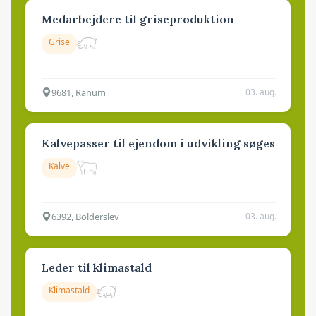
Medarbejdere til griseproduktion
Grise
9681, Ranum
03. aug.
Kalvepasser til ejendom i udvikling søges
Kalve
6392, Bolderslev
03. aug.
Leder til klimastald
Klimastald