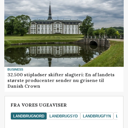
BUSINESS
32.500 stipladser skifter slagteri: En af landets
største producenter sender nu grisene til
Danish Crown
FRA VORES UGEAVISER
LANDBRUGNORD
LANDBRUGSYD
LANDBRUGFYN
LAND