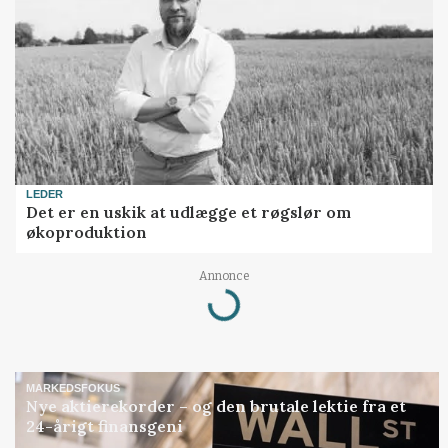
LEDER
Det er en uskik at udlægge et røgslør om
økoproduktion
Annonce
Loading...
MARKEDSFOKUS
Nye aktierekorder – og den brutale lektie fra et
24-årigt finansgeni