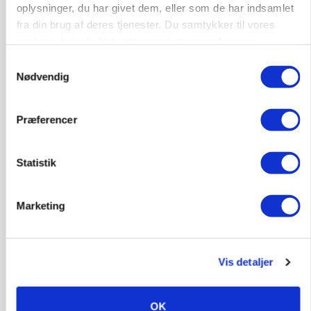
Annonce
oplysninger, du har givet dem, eller som de har indsamlet
fra din brug af deres tjenester. Du samtykker til vores
ARRANGEMENT
cookies, hvis du fortsætter med at anvende vores
Markvandring sætter fokus på elefantgræs
hjemmeside.
Samtykkevalg
Annonce
Nødvendig
Loading...
Præferencer
Statistik
Marketing
Vis detaljer
MARKED
Grisenoteringen står stille
OK