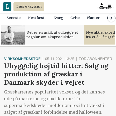
Læs e-avisen
LOGIN
MENU
Seneste
Mest læste
Kvæg
Grise
Planter
Mask
Det er en uskik at udlægge et
Nye aktierekorde
røgslør om økoproduktion
fra et 24-årigt f
VIRKSOMHEDSSTOF
05-11-2021 13:25
FOR ABONNENTER
Uhyggelig højtid hitter: Salg og
produktion af græskar i
Danmark skyder i vejret
Græskarrenes popularitet vokser, og det kan ses
ude på markerne og i butikkerne. To
supermarkedskæder melder om tocifret vækst i
salget af græskar i forbindelse med halloween.