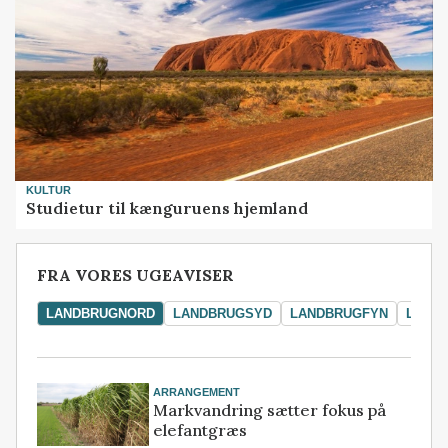
KULTUR
Studietur til kænguruens hjemland
FRA VORES UGEAVISER
LANDBRUGNORD
LANDBRUGSYD
LANDBRUGFYN
LAND
ARRANGEMENT
Markvandring sætter fokus på
elefantgræs