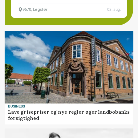
9670, Løgstør
03. aug.
BUSINESS
Lave grisepriser og nye regler øger landbobanks
forsigtighed