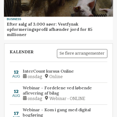
BUSINESS
Efter salg af 3.000 søer: Vestfynsk
opformeringsprofil afhænder jord for 85
millioner
KALENDER
Se flere arrangementer
InterCount kursus Online
12
AUG
onsdag
Online
Webinar – Fordelene ved løbende
12
aflevering af bilag
AUG
onsdag
Webinar - ONLINE
Webinar – Kom i gang med digital
17
bogføring