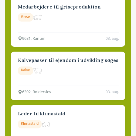
Medarbejdere til griseproduktion
Grise
9681, Ranum
03. aug.
Kalvepasser til ejendom i udvikling søges
Kalve
6392, Bolderslev
03. aug.
Leder til klimastald
Klimastald