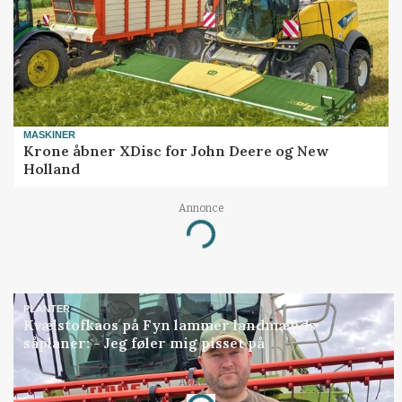
MASKINER
Krone åbner XDisc for John Deere og New
Holland
Annonce
Loading...
PLANTER
Kvælstofkaos på Fyn lammer landmænds
såplaner: - Jeg føler mig pisset på
Annonce