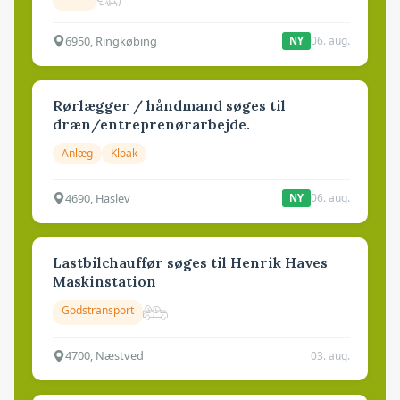
6950, Ringkøbing
06. aug.
NY
Rørlægger / håndmand søges til
dræn/entreprenørarbejde.
Anlæg
Kloak
4690, Haslev
06. aug.
NY
Lastbilchauffør søges til Henrik Haves
Maskinstation
Godstransport
4700, Næstved
03. aug.