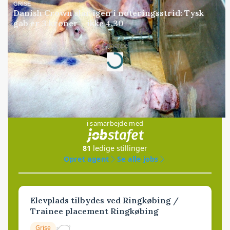
GRISE
Danish Crown slår igen i noteringsstrid: Tysk
gab er 3 kroner – ikke 4,30
Annonce
Loading...
Jobs
i samarbejde med
81
ledige stillinger
Opret agent
Se alle jobs
Elevplads tilbydes ved Ringkøbing /
Trainee placement Ringkøbing
Grise