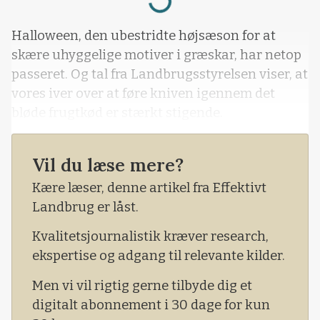
Loading...
Halloween, den ubestridte højsæson for at
skære uhyggelige motiver i græskar, har netop
passeret. Og tal fra Landbrugsstyrelsen viser, at
vores iver over at føre kniven igennem det
bløde frugtkød er stærkt stigende.
Vil du læse mere?
Kære læser, denne artikel fra Effektivt
Landbrug er låst.
Kvalitetsjournalistik kræver research,
ekspertise og adgang til relevante kilder.
Men vi vil rigtig gerne tilbyde dig et
digitalt abonnement i 30 dage for kun