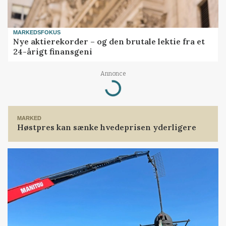
MARKEDSFOKUS
Nye aktierekorder – og den brutale lektie fra et
24-årigt finansgeni
Annonce
Loading...
MARKED
Høstpres kan sænke hvedeprisen yderligere