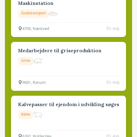
Maskinstation
Godstransport
4700, Næstved
03. aug.
Medarbejdere til griseproduktion
Grise
9681, Ranum
03. aug.
Kalvepasser til ejendom i udvikling søges
Kalve
6392, Bolderslev
03. aug.