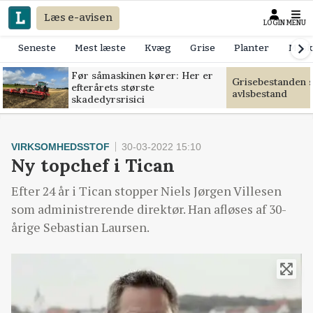
Læs e-avisen
LOGIN
MENU
Seneste
Mest læste
Kvæg
Grise
Planter
Mask
Før såmaskinen kører: Her er
Grisebestanden s
efterårets største
avlsbestand
skadedyrsrisici
VIRKSOMHEDSSTOF
30-03-2022 15:10
Ny topchef i Tican
Efter 24 år i Tican stopper Niels Jørgen Villesen
som administrerende direktør. Han afløses af 30-
årige Sebastian Laursen.