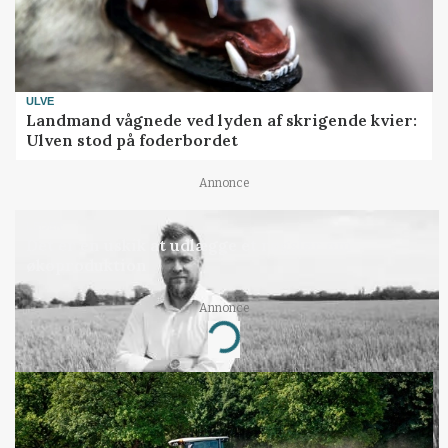
ULVE
Landmand vågnede ved lyden af skrigende kvier:
Ulven stod på foderbordet
Annonce
LEDER
Det er en uskik at udlægge et røgslør om
økoproduktion
Annonce
Loading...