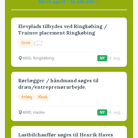
Opret agent
Se alle jobs
Elevplads tilbydes ved Ringkøbing /
Trainee placement Ringkøbing
Grise
6950, Ringkøbing
06. aug.
NY
Rørlægger / håndmand søges til
dræn/entreprenørarbejde.
Anlæg
Kloak
4690, Haslev
06. aug.
NY
Lastbilchauffør søges til Henrik Haves