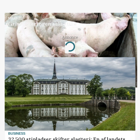
MARKED
Grisenoteringen står stille
Annonce
Loading...
BUSINESS
32.500 stipladser skifter slagteri: En af landets