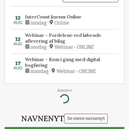
InterCount kursus Online
12
AUG
onsdag
Online
Webinar – Fordelene ved løbende
12
aflevering af bilag
AUG
onsdag
Webinar - ONLINE
Webinar – Kom i gang med digital
17
bogføring
AUG
mandag
Webinar - ONLINE
Annonce
Loading...
NAVNENYT
Se mere navnenyt