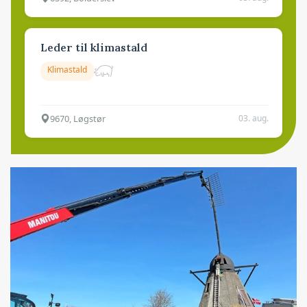
Leder til klimastald
Klimastald
9670, Løgstør
03. aug.