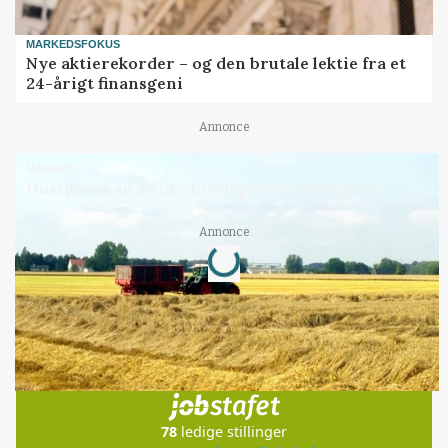
MARKEDSFOKUS
Nye aktierekorder – og den brutale lektie fra et
24-årigt finansgeni
Annonce
MARKED
Høstpres kan sænke hvedeprisen yderligere
Loading...
Annonce
Jobs
i samarbejde med
78
ledige stillinger