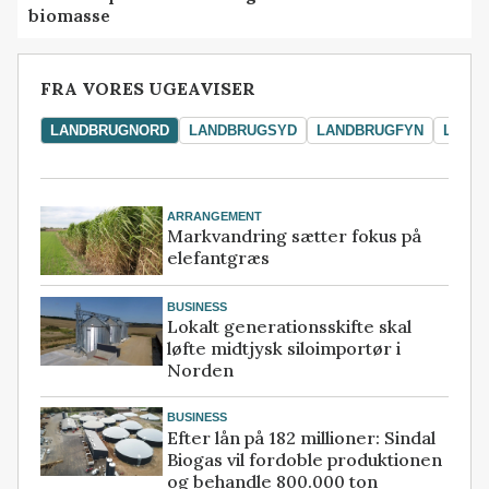
biomasse
FRA VORES UGEAVISER
LANDBRUGNORD
LANDBRUGSYD
LANDBRUGFYN
LAND
ARRANGEMENT
Markvandring sætter fokus på
elefantgræs
BUSINESS
Lokalt generationsskifte skal
løfte midtjysk siloimportør i
Norden
BUSINESS
Efter lån på 182 millioner: Sindal
Biogas vil fordoble produktionen
og behandle 800.000 ton