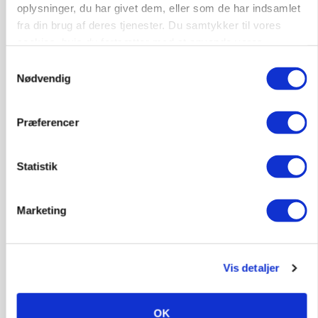
oplysninger, du har givet dem, eller som de har indsamlet
fra din brug af deres tjenester. Du samtykker til vores
cookies, hvis du fortsætter med at anvende vores
hjemmeside.
Samtykkevalg
Nødvendig
Præferencer
MARKED
Statistik
Grisebestanden stiger trods svagere
avlsbestand
Marketing
Annonce
Loading...
Vis detaljer
OK