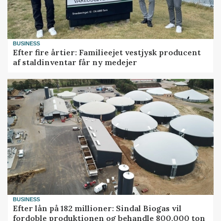
BUSINESS
Efter fire årtier: Familieejet vestjysk producent
af staldinventar får ny medejer
BUSINESS
Efter lån på 182 millioner: Sindal Biogas vil
fordoble produktionen og behandle 800.000 ton