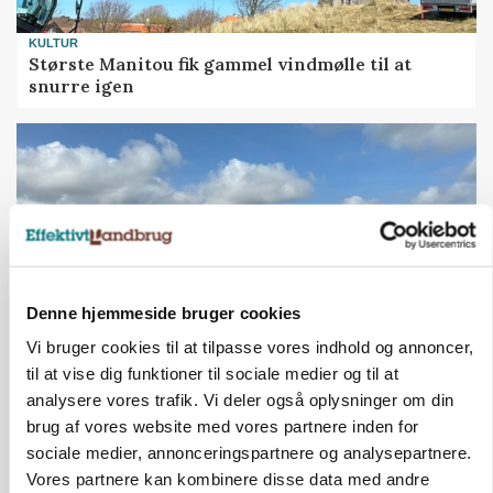
KULTUR
Største Manitou fik gammel vindmølle til at
snurre igen
Denne hjemmeside bruger cookies
Vi bruger cookies til at tilpasse vores indhold og annoncer,
til at vise dig funktioner til sociale medier og til at
PLANTER
analysere vores trafik. Vi deler også oplysninger om din
Før såmaskinen kører: Her er efterårets største
brug af vores website med vores partnere inden for
skadedyrsrisici
sociale medier, annonceringspartnere og analysepartnere.
Vores partnere kan kombinere disse data med andre