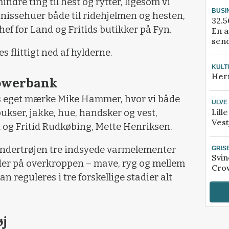
ndre ting til hest og rytter, ligesom vi
BUSI
 nissehuer både til ridehjelmen og hesten,
32.5
hef for Land og Fritids butikker på Fyn.
En a
send
 flittigt ned af hylderne.
KULT
Her
owerbank
res eget mærke Mike Hammer, hvor vi både
ULVE
Lill
ukser, jakke, hue, handsker og vest,
Vest
d og Fritid Rudkøbing, Mette Henriksen.
ndertrøjen tre indsyede varmelementer
GRIS
Svin
der på overkroppen – mave, ryg og mellem
Crow
 reguleres i tre forskellige stadier alt
øj