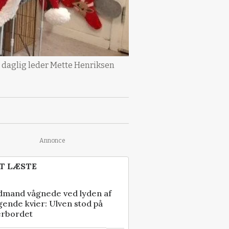
es daglig leder Mette Henriksen
Annonce
T LÆSTE
dmand vågnede ved lyden af
gende kvier: Ulven stod på
erbordet