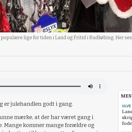
 populære lige for tiden i Land og Fritid i Rudkøbing. Her s
MES
 er julehandlen godt i gang.
ULVE
Lan
 kunne mærke, at der har været gang i
skri
fod
ne. Mange kommer mange forældre og