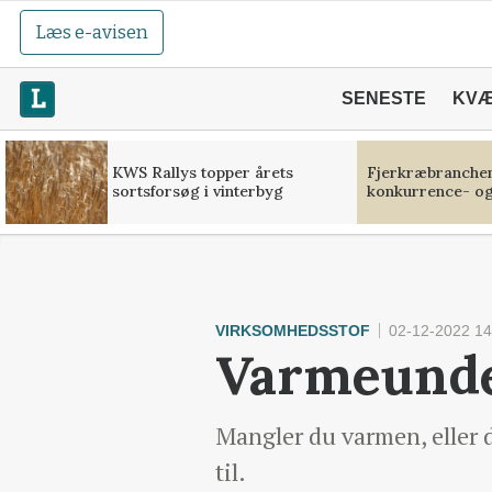
Læs e-avisen
SENESTE
KV
KWS Rallys topper årets
Fjerkræbranchen:
sortsforsøg i vinterbyg
konkurrence- og
VIRKSOMHEDSSTOF
02-12-2022 14
Varmeunder
Mangler du varmen, eller d
til.