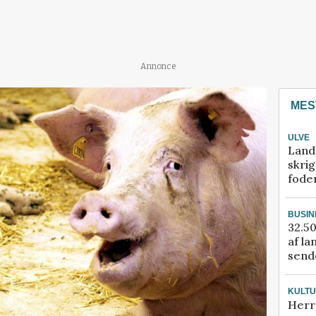
Annonce
MES
ULVE
Land
skrig
fode
BUSIN
32.50
af la
sende
KULT
Herr