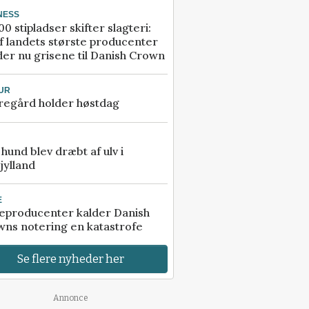
NESS
00 stipladser skifter slagteri:
f landets største producenter
er nu grisene til Danish Crown
UR
regård holder høstdag
e hund blev dræbt af ulv i
jylland
E
eproducenter kalder Danish
ns notering en katastrofe
Se flere nyheder her
Annonce