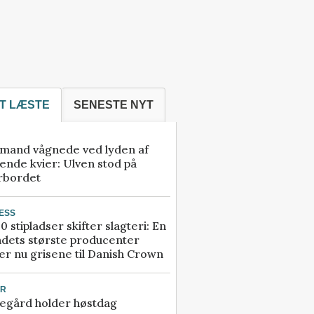
T LÆSTE
SENESTE NYT
mand vågnede ved lyden af
ende kvier: Ulven stod på
rbordet
ESS
0 stipladser skifter slagteri: En
ndets største producenter
r nu grisene til Danish Crown
UR
egård holder høstdag