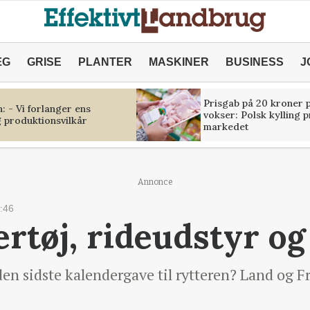
ÆG
GRISE
PLANTER
MASKINER
BUSINESS
J
Prisgab på 20 kroner p
 - Vi forlanger ens
vokser: Polsk kylling 
 produktionsvilkår
markedet
Annonce
:46
tøj, rideudstyr og 
en sidste kalendergave til rytteren? Land og Fri