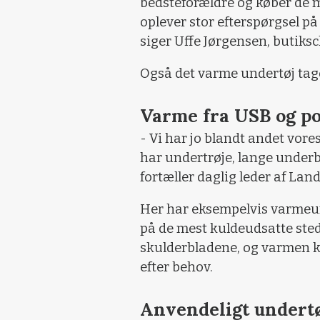
bedsteforældre og køber de mi
oplever stor efterspørgsel på
siger Uffe Jørgensen, butiksc
Også det varme undertøj tages
Varme fra USB og p
- Vi har jo blandt andet vo
har undertrøje, lange underb
fortæller daglig leder af Lan
Her har eksempelvis varmeu
på de mest kuldeudsatte ste
skulderbladene, og varmen kan
efter behov.
Anvendeligt undert