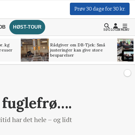
Prøv 30 dage for 30 kr.
OB
HØST-TOUR
SØG
LOGIN
MENU
r. kg
Rådgiver om DB-Tjek: Små
presser
justeringer kan give store
besparelser
fuglefrø….
tid har det hele – og lidt