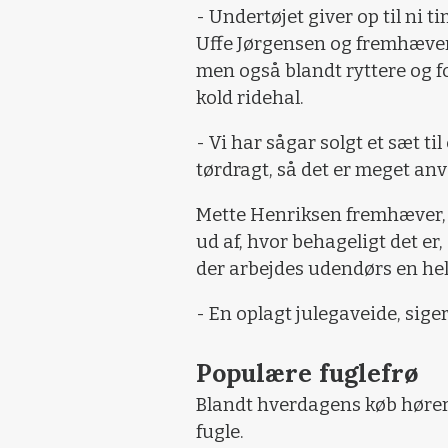
- Undertøjet giver op til ni 
Uffe Jørgensen og fremhæver,
men også blandt ryttere og f
kold ridehal.
- Vi har sågar solgt et sæt ti
tørdragt, så det er meget an
Mette Henriksen fremhæver, 
ud af, hvor behageligt det er, 
der arbejdes udendørs en hel
- En oplagt julegaveide, sige
Populære fuglefrø
Blandt hverdagens køb hører, 
fugle.