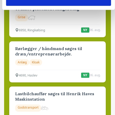
Elevplads tilbydes ved Ringkøbing /
Trainee placement Ringkøbing
Grise
6950, Ringkøbing
06. aug.
NY
Rørlægger / håndmand søges til
dræn/entreprenørarbejde.
Anlæg
Kloak
4690, Haslev
06. aug.
NY
Lastbilchauffør søges til Henrik Haves
Maskinstation
Godstransport