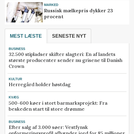
MARKED
Russisk mælkepris dykker 23
procent
MEST LÆSTE
SENESTE NYT
BUSINESS
32.500 stipladser skifter slagteri: En af landets
største producenter sender nu grisene til Danish
Crown
KULTUR
Herregård holder høstdag
KVÆG
500-600 køer i stort barmarksprojekt: Fra
beskeden start til store drømme
BUSINESS
Efter salg af 3.000 søer: Vestfynsk
opformeringsprofil afhænder jord for 85 millioner