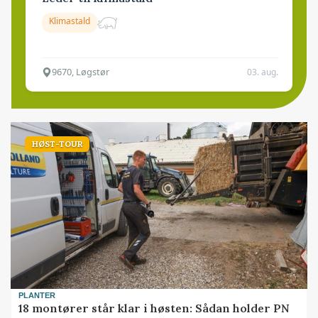
Klimastald
9670, Løgstør
03. aug.
HØST-TOUR
PLANTER
18 montører står klar i høsten: Sådan holder PN