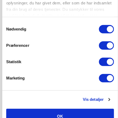
fødevareproducenter indstillet til pris
oplysninger, du har givet dem, eller som de har indsamlet
fra din brug af deres tjenester. Du samtykker til vores
Annonce
cookies, hvis du fortsætter med at anvende vores
hjemmeside.
Samtykkevalg
MASKINER
Nødvendig
Forserie til selvkørende skårlægger afprøves i år
Loading...
Annonce
Præferencer
Statistik
Jobs
Marketing
i samarbejde med
77
ledige stillinger
Vis detaljer
Opret agent
Se alle jobs
OK