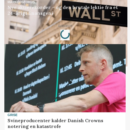
MARKEDSFOKUS
Nye aktierekorder – og den brutale lektie fra et
24-årigt finansgeni
Annonce
Loading...
GRISE
Svineproducenter kalder Danish Crowns
notering en katastrofe