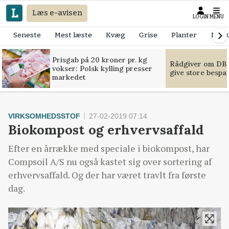
Læs e-avisen
LOGIN
MENU
Seneste
Mest læste
Kvæg
Grise
Planter
Mask
Prisgab på 20 kroner pr. kg
Rådgiver om DB-
vokser: Polsk kylling presser
give store bespa
markedet
VIRKSOMHEDSSTOF
27-02-2019 07:14
Biokompost og erhvervsaffald
Efter en årrække med speciale i biokompost, har
Compsoil A/S nu også kastet sig over sortering af
erhvervsaffald. Og der har været travlt fra første
dag.