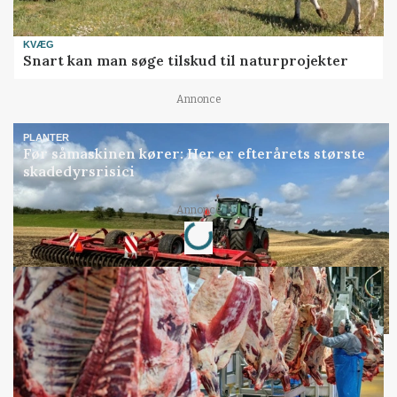
KVÆG
Snart kan man søge tilskud til naturprojekter
Annonce
PLANTER
Før såmaskinen kører: Her er efterårets største
skadedyrsrisici
Annonce
Loading...