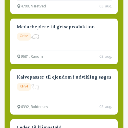
4700, Næstved
03. aug.
Medarbejdere til griseproduktion
Grise
9681, Ranum
03. aug.
Kalvepasser til ejendom i udvikling søges
Kalve
6392, Bolderslev
03. aug.
Leder til klimastald