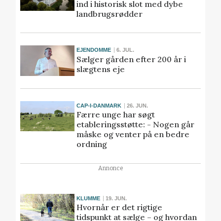
ind i historisk slot med dybe
landbrugsrødder
EJENDOMME
6. JUL.
Sælger gården efter 200 år i
slægtens eje
CAP-I-DANMARK
26. JUN.
Færre unge har søgt
etableringsstøtte: - Nogen går
måske og venter på en bedre
ordning
Annonce
KLUMME
19. JUN.
Hvornår er det rigtige
tidspunkt at sælge – og hvordan