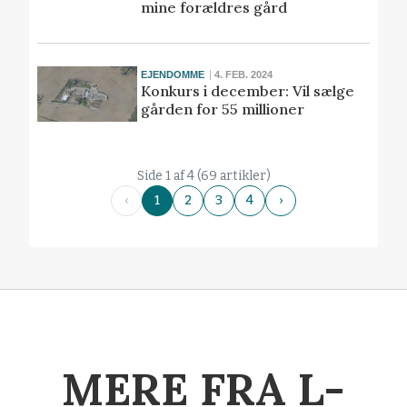
mine forældres gård
EJENDOMME
4. FEB. 2024
Konkurs i december: Vil sælge
gården for 55 millioner
Side 1 af 4 (69 artikler)
‹
1
2
3
4
›
MERE FRA L-