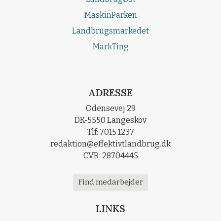
MaskinParken
Landbrugsmarkedet
MarkTing
ADRESSE
Odensevej 29
DK-5550 Langeskov
Tlf: 7015 1237
redaktion@effektivtlandbrug.dk
CVR: 28704445
Find medarbejder
LINKS