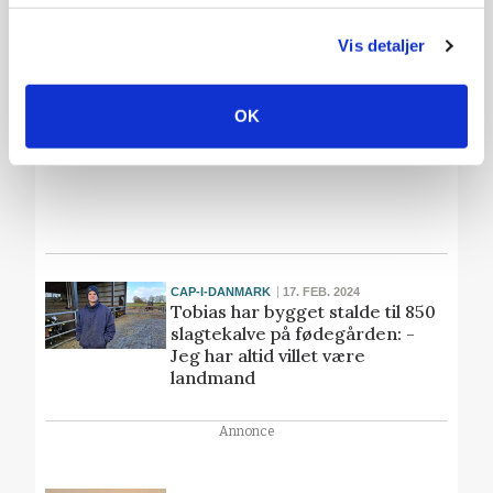
Vis detaljer
GENERATIONSSKIFTE
16. NOV. 2024
Få råd til at få råd til
drømmegården
OK
CAP-I-DANMARK
17. FEB. 2024
Tobias har bygget stalde til 850
slagtekalve på fødegården: -
Jeg har altid villet være
landmand
Annonce