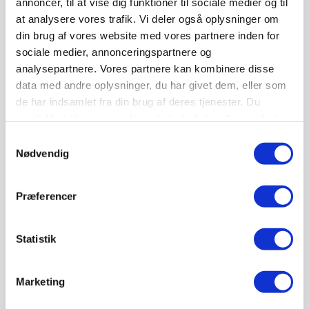
annoncer, til at vise dig funktioner til sociale medier og til
mening for dig?
at analysere vores trafik. Vi deler også oplysninger om
din brug af vores website med vores partnere inden for
sociale medier, annonceringspartnere og
KLUMME
26. FEB.
analysepartnere. Vores partnere kan kombinere disse
Klumme: Hvordan forbereder
data med andre oplysninger, du har givet dem, eller som
du det gode salg af din
de har indsamlet fra din brug af deres tjenester. Du
landbrugsejendom?
samtykker til vores cookies, hvis du fortsætter med at
anvende vores hjemmeside.
Samtykkevalg
Nødvendig
GENERATIONSSKIFTE
14. NOV. 2025
Få overblik over mulighederne
for salg og generationsskifte
Præferencer
Annonce
Statistik
CAP-I-DANMARK
19. APR. 2025
Frontfigur for 6.000 unge på
Marketing
landet: - Hvorfor skal vi betale
skat af penge, vi aldrig har fået?