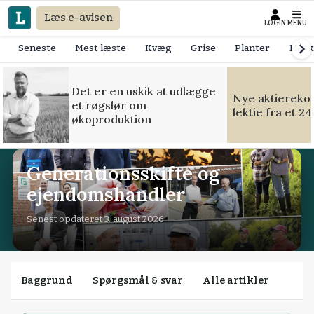
Læs e-avisen
LOGIN
MENU
Seneste
Mest læste
Kvæg
Grise
Planter
Mask
Det er en uskik at udlægge
Nye aktierekor
et røgslør om
lektie fra et 2
økoproduktion
Generationsskifte og
ejendomshandler
Senest opdateret 3. august 2026
Baggrund
Spørgsmål & svar
Alle artikler