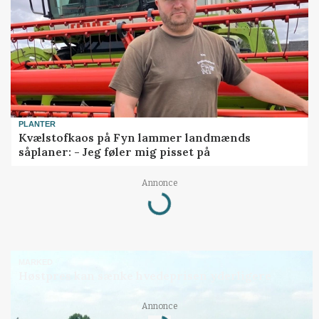
PLANTER
Kvælstofkaos på Fyn lammer landmænds
såplaner: - Jeg føler mig pisset på
Annonce
Loading...
MARKED
Høstpres kan sænke hvedeprisen yderligere
Annonce