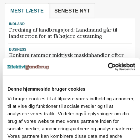
MEST LÆSTE
SENESTE NYT
INDLAND
Fredning af landbrugsjord: Landmand går til
landsretten for at få højere erstatning
BUSINESS
Konkurs rammer midtjysk maskinhandler efter
navneskifte
BUSINESS
Søren Rasmussen-ejet halmselskab henter ny
topchef hos Tican
Denne hjemmeside bruger cookies
Vi bruger cookies til at tilpasse vores indhold og annoncer,
KVÆG
500-600 køer i stort barmarksprojekt: Fra
til at vise dig funktioner til sociale medier og til at
beskeden start til store drømme
analysere vores trafik. Vi deler også oplysninger om din
brug af vores website med vores partnere inden for
PLANTER
sociale medier, annonceringspartnere og analysepartnere.
Ny sort understreger potentialet: Har høstet den
Vores partnere kan kombinere disse data med andre
eneste mark i verden af sin slags