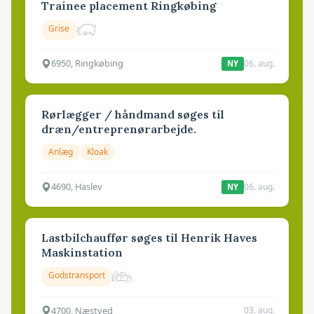
Trainee placement Ringkøbing
Grise
6950, Ringkøbing
06. aug.
NY
Rørlægger / håndmand søges til
dræn/entreprenørarbejde.
Anlæg
Kloak
4690, Haslev
06. aug.
NY
Lastbilchauffør søges til Henrik Haves
Maskinstation
Godstransport
4700, Næstved
03. aug.