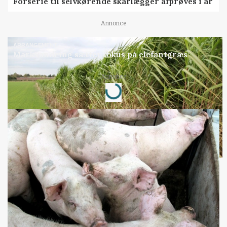
Forserie til selvkørende skårlægger afprøves i år
Annonce
ARRANGEMENT
Markvandring sætter fokus på elefantgræs
Annonce
Loading...