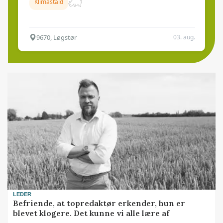
Klimastald
9670, Løgstør
03. aug.
LEDER
Befriende, at topredaktør erkender, hun er
blevet klogere. Det kunne vi alle lære af