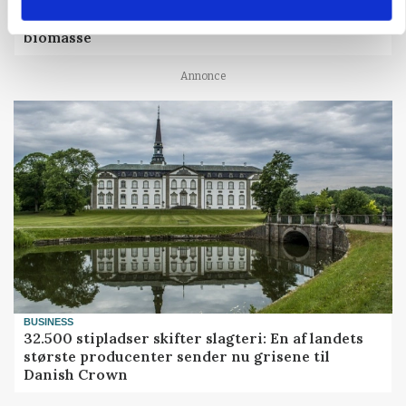
Efter lån på 182 millioner: Sindal Biogas vil
fordoble produktionen og behandle 800.000 ton
biomasse
Annonce
BUSINESS
32.500 stipladser skifter slagteri: En af landets
største producenter sender nu grisene til
Danish Crown