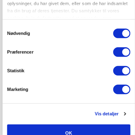
oplysninger, du har givet dem, eller som de har indsamlet
Se flere nyheder her
fra din brug af deres tjenester. Du samtykker til vores
cookies, hvis du fortsætter med at anvende vores
Loading...
hjemmeside.
Samtykkevalg
Annonce
Nødvendig
Præferencer
Statistik
Marketing
Vis detaljer
BUSINESS
OK