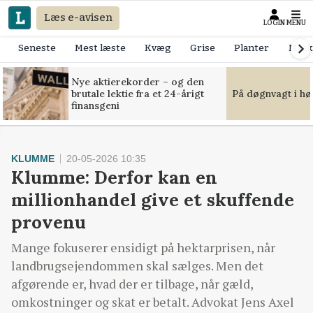
Læs e-avisen
LOGIN
MENU
Seneste
Mest læste
Kvæg
Grise
Planter
Mask
Nye aktierekorder – og den
brutale lektie fra et 24-årigt
På døgnvagt i hø
finansgeni
KLUMME
20-05-2026 10:35
Klumme: Derfor kan en
millionhandel give et skuffende
provenu
Mange fokuserer ensidigt på hektarprisen, når
landbrugsejendommen skal sælges. Men det
afgørende er, hvad der er tilbage, når gæld,
omkostninger og skat er betalt. Advokat Jens Axel