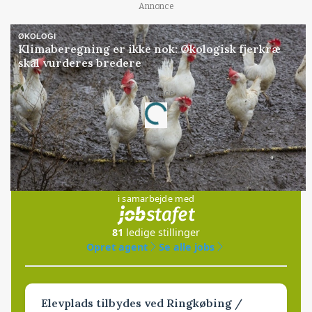
Annonce
ØKOLOGI
Klimaberegning er ikke nok: Økologisk fjerkræ
skal vurderes bredere
Loading...
Annonce
Jobs
i samarbejde med
81
ledige stillinger
Opret agent
Se alle jobs
Elevplads tilbydes ved Ringkøbing /