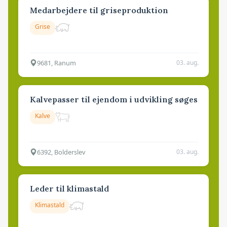
Medarbejdere til griseproduktion
Grise
9681, Ranum
03. aug.
Kalvepasser til ejendom i udvikling søges
Kalve
6392, Bolderslev
03. aug.
Leder til klimastald
Klimastald