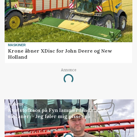
MASKINER
Krone åbner XDisc for John Deere og New
Holland
Annonce
Loading...
PLANTER
Kvælstofkaos på Fyn lammer landmænds
såplaner: - Jeg føler mig pisset på
Annonce