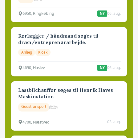
6950, Ringkøbing
06. aug.
NY
Rørlægger / håndmand søges til
dræn/entreprenørarbejde.
Anlæg
Kloak
4690, Haslev
06. aug.
NY
Lastbilchauffør søges til Henrik Haves
Maskinstation
Godstransport
4700, Næstved
03. aug.