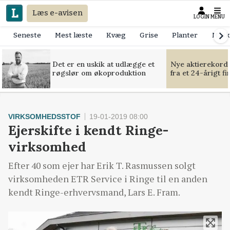
Læs e-avisen
LOGIN
MENU
Seneste
Mest læste
Kvæg
Grise
Planter
Mask
Det er en uskik at udlægge et
Nye aktierekorde
røgslør om økoproduktion
fra et 24-årigt f
VIRKSOMHEDSSTOF
19-01-2019 08:00
Ejerskifte i kendt Ringe-
virksomhed
Efter 40 som ejer har Erik T. Rasmussen solgt
virksomheden ETR Service i Ringe til en anden
kendt Ringe-erhvervsmand, Lars E. Fram.