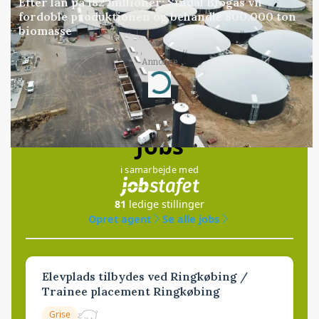
Efter lån på 182 millioner: Sindal Biogas vil
fordoble produktionen og behandle 800.000 ton
biomasse
Annonce
Loading...
Jobs
i samarbejde med
81
ledige stillinger
Opret agent
Se alle jobs
Elevplads tilbydes ved Ringkøbing /
Trainee placement Ringkøbing
Grise