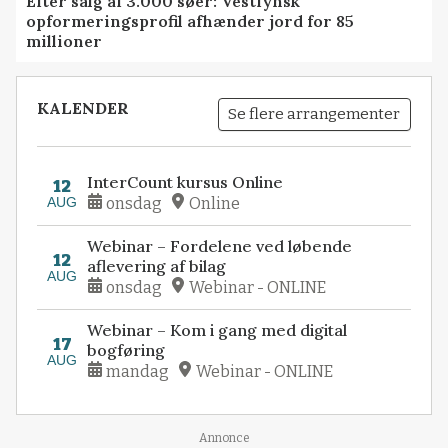
Efter salg af 3.000 søer: Vestfynsk
opformeringsprofil afhænder jord for 85
millioner
KALENDER
Se flere arrangementer
InterCount kursus Online
12
AUG
onsdag
Online
Webinar – Fordelene ved løbende
12
aflevering af bilag
AUG
onsdag
Webinar - ONLINE
Webinar – Kom i gang med digital
17
bogføring
AUG
mandag
Webinar - ONLINE
Annonce