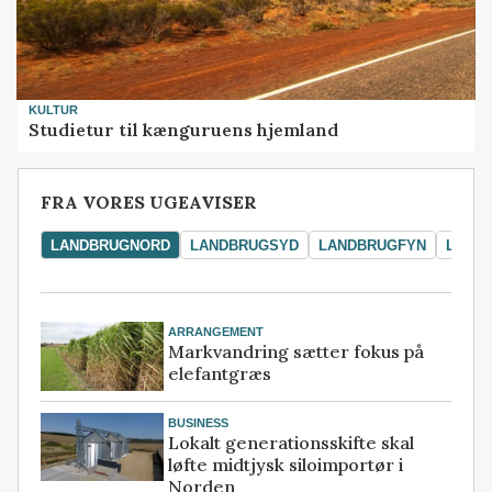
KULTUR
Studietur til kænguruens hjemland
FRA VORES UGEAVISER
LANDBRUGNORD
LANDBRUGSYD
LANDBRUGFYN
LAND
ARRANGEMENT
Markvandring sætter fokus på
elefantgræs
BUSINESS
Lokalt generationsskifte skal
løfte midtjysk siloimportør i
Norden