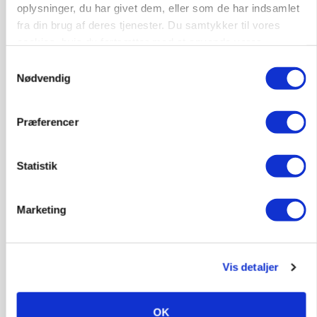
oplysninger, du har givet dem, eller som de har indsamlet
fra din brug af deres tjenester. Du samtykker til vores
cookies, hvis du fortsætter med at anvende vores
hjemmeside.
Samtykkevalg
MARKEDSFOKUS
Nødvendig
Nye aktierekorder – og den brutale lektie fra et
24-årigt finansgeni
Præferencer
Annonce
Loading...
Statistik
Marketing
HØST-TOUR
Vis detaljer
OK