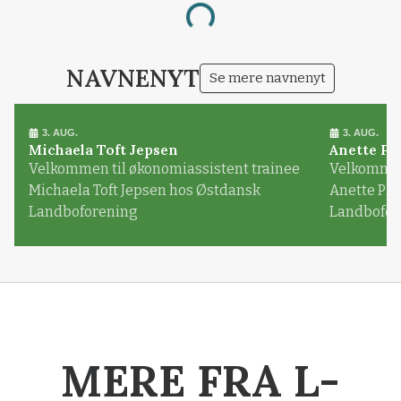
Loading...
NAVNENYT
Se mere navnenyt
3. AUG.
3. AUG.
Michaela Toft Jepsen
Anette Pl
Velkommen til økonomiassistent trainee
Velkommen 
Michaela Toft Jepsen hos Østdansk
Anette Pl
Landboforening
Landbofor
MERE FRA L-