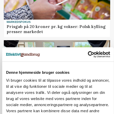
MARKEDSFOKUS
Prisgab på 20 kroner pr. kg vokser: Polsk kylling
presser markedet
Denne hjemmeside bruger cookies
Vi bruger cookies til at tilpasse vores indhold og annoncer,
til at vise dig funktioner til sociale medier og til at
analysere vores trafik. Vi deler også oplysninger om din
brug af vores website med vores partnere inden for
BUSINESS
sociale medier, annonceringspartnere og analysepartnere.
Ejer eller medejer? Nyt tv-format udfordrer
Vores partnere kan kombinere disse data med andre
landbrugets ejerstruktur