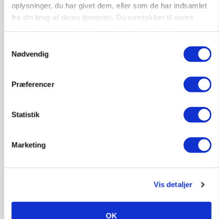
oplysninger, du har givet dem, eller som de har indsamlet
Loading...
fra din brug af deres tjenester. Du samtykker til vores
Annonce
cookies, hvis du fortsætter med at anvende vores
hjemmeside.
Samtykkevalg
Nødvendig
Præferencer
Statistik
Marketing
Vis detaljer
MARKED
Russisk mælkepris dykker 23 procent
Annonce
OK