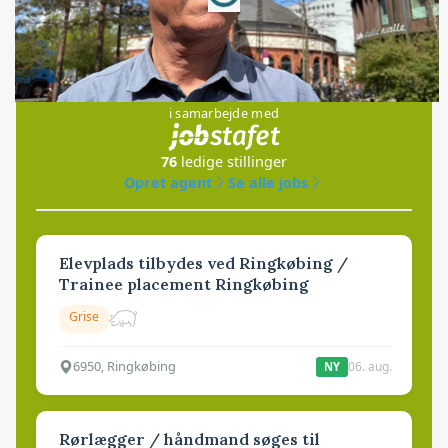
Jobs
i samarbejde med
76
ledige stillinger
Opret agent
Se alle jobs
Elevplads tilbydes ved Ringkøbing /
Trainee placement Ringkøbing
Grise
6950, Ringkøbing
06. aug.
NY
Rørlægger / håndmand søges til