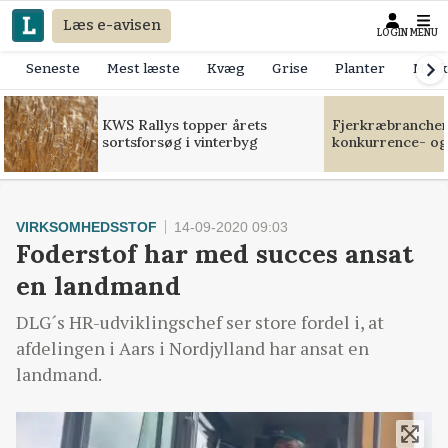
Læs e-avisen
LOGIN
MENU
Seneste
Mest læste
Kvæg
Grise
Planter
Mask
KWS Rallys topper årets
Fjerkræbranchen:
sortsforsøg i vinterbyg
konkurrence- og
VIRKSOMHEDSSTOF
14-09-2020 09:03
Foderstof har med succes ansat
en landmand
DLG´s HR-udviklingschef ser store fordel i, at
afdelingen i Aars i Nordjylland har ansat en
landmand.