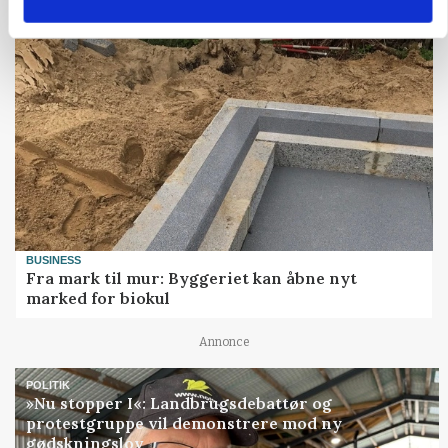
BUSINESS
Fra mark til mur: Byggeriet kan åbne nyt
marked for biokul
Annonce
POLITIK
»Nu stopper I«: Landbrugsdebattør og
protestgruppe vil demonstrere mod ny
gødskningslov