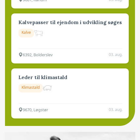
Kalvepasser til ejendom i udvikling søges
Kalve
6392, Bolderslev
03. aug.
Leder til klimastald
Klimastald
9670, Løgstør
03. aug.