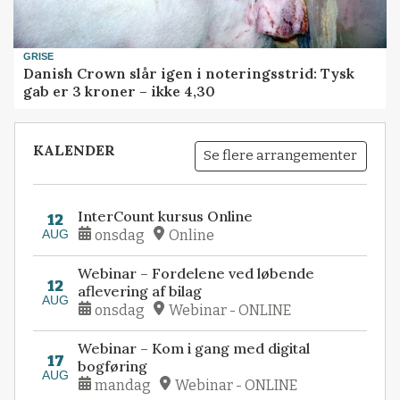
GRISE
Danish Crown slår igen i noteringsstrid: Tysk
gab er 3 kroner – ikke 4,30
KALENDER
Se flere arrangementer
InterCount kursus Online
12
AUG
onsdag
Online
Webinar – Fordelene ved løbende
12
aflevering af bilag
AUG
onsdag
Webinar - ONLINE
Webinar – Kom i gang med digital
17
bogføring
AUG
mandag
Webinar - ONLINE