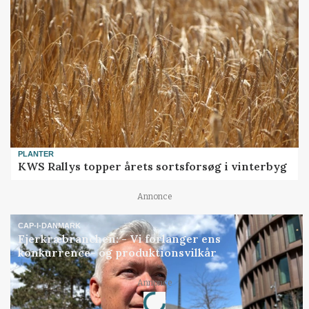
PLANTER
KWS Rallys topper årets sortsforsøg i vinterbyg
Annonce
CAP-I-DANMARK
Fjerkræbranchen: - Vi forlanger ens
konkurrence- og produktionsvilkår
Annonce
Loading...