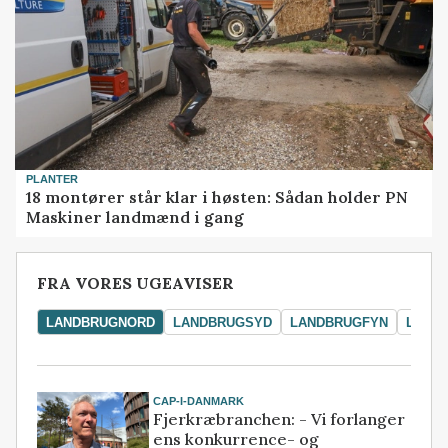
PLANTER
18 montører står klar i høsten: Sådan holder PN
Maskiner landmænd i gang
FRA VORES UGEAVISER
LANDBRUGNORD
LANDBRUGSYD
LANDBRUGFYN
LAND
CAP-I-DANMARK
Fjerkræbranchen: - Vi forlanger
ens konkurrence- og