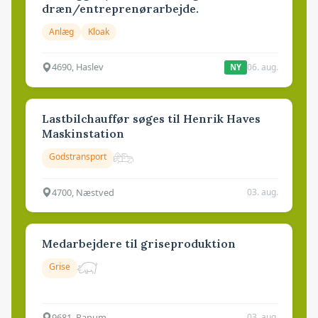
dræn/entreprenørarbejde.
Anlæg
Kloak
4690, Haslev
06. aug.
NY
Lastbilchauffør søges til Henrik Haves
Maskinstation
Godstransport
4700, Næstved
03. aug.
Medarbejdere til griseproduktion
Grise
9681, Ranum
03. aug.