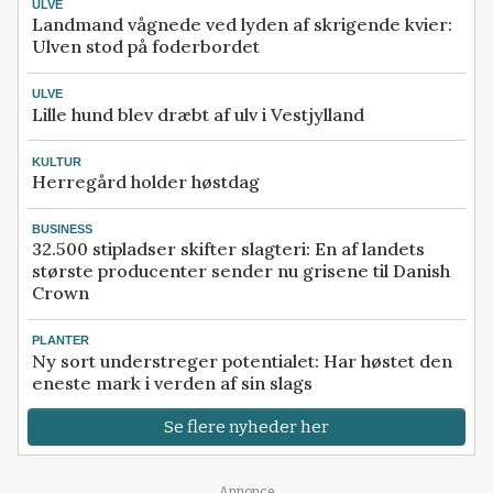
ULVE
Landmand vågnede ved lyden af skrigende kvier:
Ulven stod på foderbordet
ULVE
Lille hund blev dræbt af ulv i Vestjylland
KULTUR
Herregård holder høstdag
BUSINESS
32.500 stipladser skifter slagteri: En af landets
største producenter sender nu grisene til Danish
Crown
PLANTER
Ny sort understreger potentialet: Har høstet den
eneste mark i verden af sin slags
Se flere nyheder her
Annonce