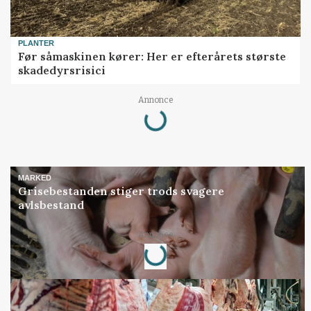
PLANTER
Før såmaskinen kører: Her er efterårets største
skadedyrsrisici
Loading...
Annonce
MARKED
Grisebestanden stiger trods svagere
avlsbestand
Loading...
Annonce