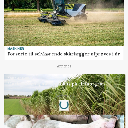
MASKINER
Forserie til selvkørende skårlægger afprøves i år
Annonce
ARRANGEMENT
Markvandring sætter fokus på elefantgræs
Annonce
Loading...