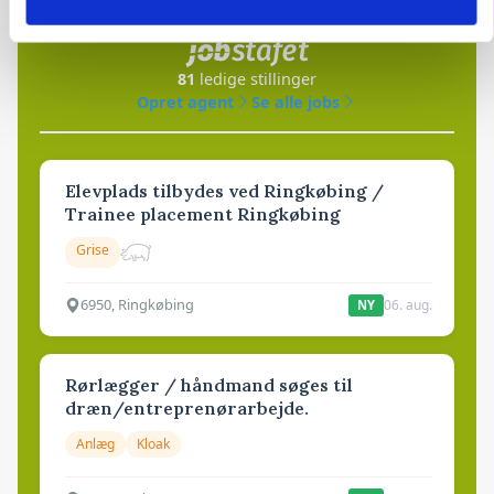
i samarbejde med
81
ledige stillinger
Opret agent
Se alle jobs
Elevplads tilbydes ved Ringkøbing /
Trainee placement Ringkøbing
Grise
6950, Ringkøbing
06. aug.
NY
Rørlægger / håndmand søges til
dræn/entreprenørarbejde.
Anlæg
Kloak