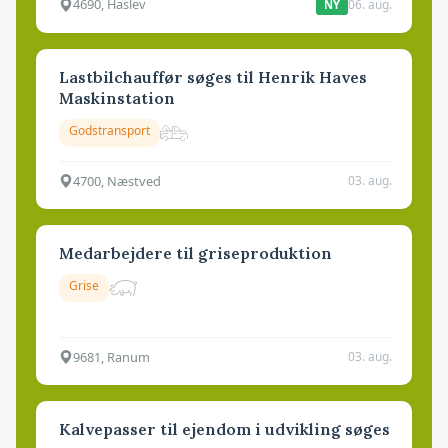
4690, Haslev
06. aug.
NY
Lastbilchauffør søges til Henrik Haves
Maskinstation
Godstransport
4700, Næstved
03. aug.
Medarbejdere til griseproduktion
Grise
9681, Ranum
03. aug.
Kalvepasser til ejendom i udvikling søges