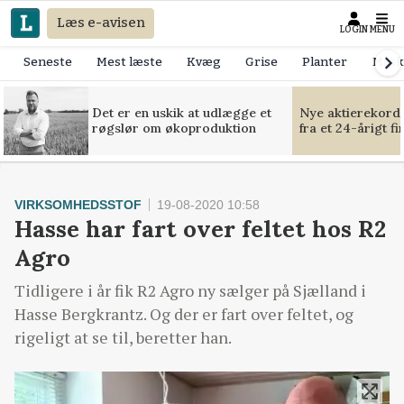
Læs e-avisen
LOGIN
MENU
Seneste
Mest læste
Kvæg
Grise
Planter
Mask
Det er en uskik at udlægge et
Nye aktierekorde
røgslør om økoproduktion
fra et 24-årigt f
VIRKSOMHEDSSTOF
19-08-2020 10:58
Hasse har fart over feltet hos R2
Agro
Tidligere i år fik R2 Agro ny sælger på Sjælland i
Hasse Bergkrantz. Og der er fart over feltet, og
rigeligt at se til, beretter han.