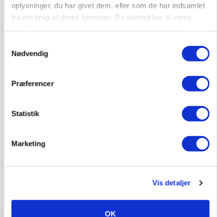
oplysninger, du har givet dem, eller som de har indsamlet
fra din brug af deres tjenester. Du samtykker til vores
cookies, hvis du fortsætter med at anvende vores
hjemmeside.
Samtykkevalg
Nødvendig
AGROMEK
Ny Kartoffeldag på Agromek skal samle hele
værdikæden om ny teknologi
Præferencer
Annonce
Statistik
GRISE
Danish Crown slår igen i noteringsstrid: Tysk
gab er 3 kroner – ikke 4,30
Marketing
Loading...
Annonce
Vis detaljer
Jobs
OK