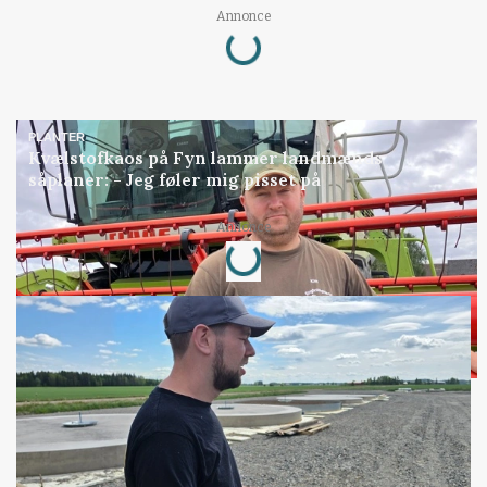
Annonce
Loading...
PLANTER
Kvælstofkaos på Fyn lammer landmænds
såplaner: - Jeg føler mig pisset på
Annonce
Loading...