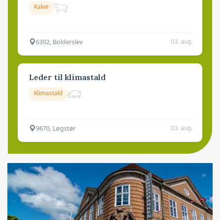
Kalve
6392, Bolderslev
03. aug.
Leder til klimastald
Klimastald
9670, Løgstør
03. aug.