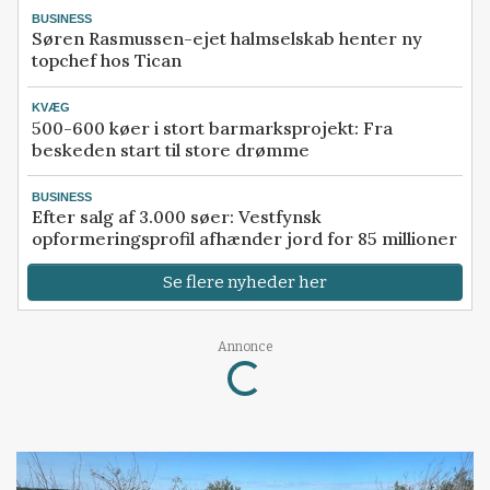
BUSINESS
Søren Rasmussen-ejet halmselskab henter ny
topchef hos Tican
KVÆG
500-600 køer i stort barmarksprojekt: Fra
beskeden start til store drømme
BUSINESS
Efter salg af 3.000 søer: Vestfynsk
opformeringsprofil afhænder jord for 85 millioner
Se flere nyheder her
Loading...
Annonce