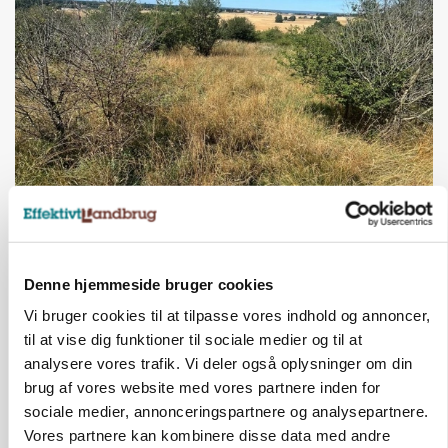
INDLAND
Fredning binder landmands jord – kommunen
mangler stadig plejeplan
Denne hjemmeside bruger cookies
Annonce
Vi bruger cookies til at tilpasse vores indhold og annoncer,
til at vise dig funktioner til sociale medier og til at
analysere vores trafik. Vi deler også oplysninger om din
brug af vores website med vores partnere inden for
sociale medier, annonceringspartnere og analysepartnere.
Vores partnere kan kombinere disse data med andre