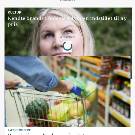
KULTUR
Kendte brands i fødevareklyngen indstillet til ny
pris
Loading...
Annonce
LÆSERBREVE