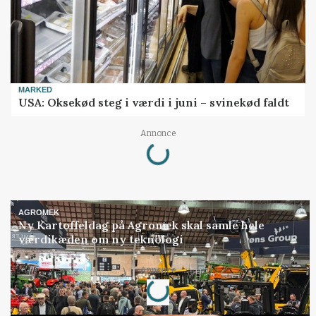
MARKED
USA: Oksekød steg i værdi i juni – svinekød faldt
Loading...
Annonce
AGROMEK
Ny Kartoffeldag på Agromek skal samle hele
værdikæden om ny teknologi
Loading...
Annonce