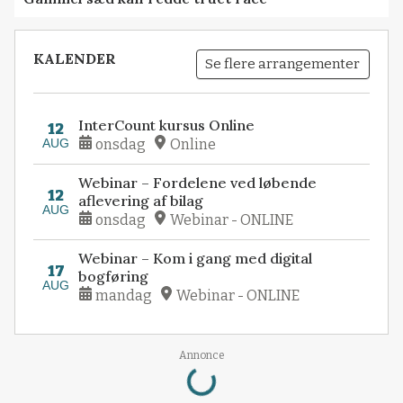
KALENDER
Se flere arrangementer
InterCount kursus Online
12
AUG
onsdag
Online
Webinar – Fordelene ved løbende
12
aflevering af bilag
AUG
onsdag
Webinar - ONLINE
Webinar – Kom i gang med digital
17
bogføring
AUG
mandag
Webinar - ONLINE
Loading...
Annonce