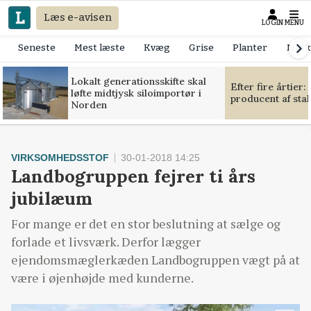
Læs e-avisen
LOGIN
MENU
Seneste
Mest læste
Kvæg
Grise
Planter
Mask
Lokalt generationsskifte skal
Efter fire årtier:
løfte midtjysk siloimportør i
producent af sta
Norden
VIRKSOMHEDSSTOF
30-01-2018 14:25
Landbogruppen fejrer ti års
jubilæum
For mange er det en stor beslutning at sælge og
forlade et livsværk. Derfor lægger
ejendomsmæglerkæden Landbogruppen vægt på at
være i øjenhøjde med kunderne.