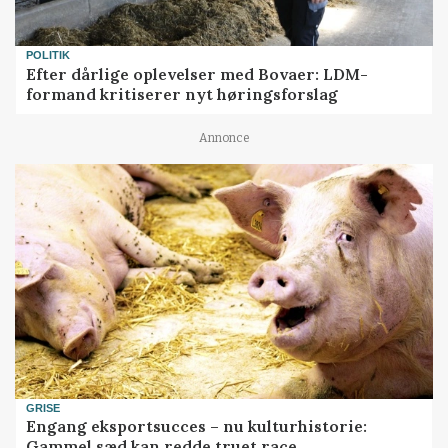
POLITIK
Efter dårlige oplevelser med Bovaer: LDM-
formand kritiserer nyt høringsforslag
Annonce
GRISE
Engang eksportsucces – nu kulturhistorie:
Gammel sæd kan redde truet race