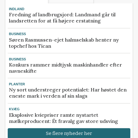
INDLAND
Fredning af landbrugsjord: Landmand går til
landsretten for at få højere erstatning
BUSINESS
Søren Rasmussen-ejet halmselskab henter ny
topchef hos Tican
BUSINESS
Konkurs rammer midtjysk maskinhandler efter
navneskifte
PLANTER
Ny sort understreger potentialet: Har høstet den
eneste mark i verden af sin slags
KVÆG
Eksplosive kviepriser ramte nystartet
mælkeproducent: Ét fravalg gav store udsving
Se flere nyheder her