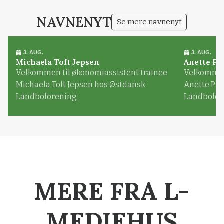
NAVNENYT
Se mere navnenyt
3. AUG.
3. AUG.
Michaela Toft Jepsen
Anette Pl
Velkommen til økonomiassistent trainee
Velkommen 
Michaela Toft Jepsen hos Østdansk
Anette Pl
Landboforening
Landbofor
MERE FRA L-
MEDIEHUS