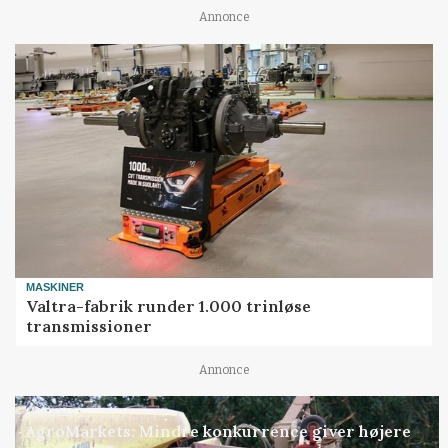
Annonce
MASKINER
Valtra-fabrik runder 1.000 trinløse
transmissioner
Annonce
MARKED
AgroMarkets: Mindre konkurrence giver højere