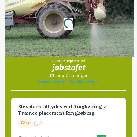
priser på Boxer
Annonce
Loading...
Jobs
i samarbejde med
81
ledige stillinger
Opret agent
Se alle jobs
Elevplads tilbydes ved Ringkøbing /
Trainee placement Ringkøbing
Grise