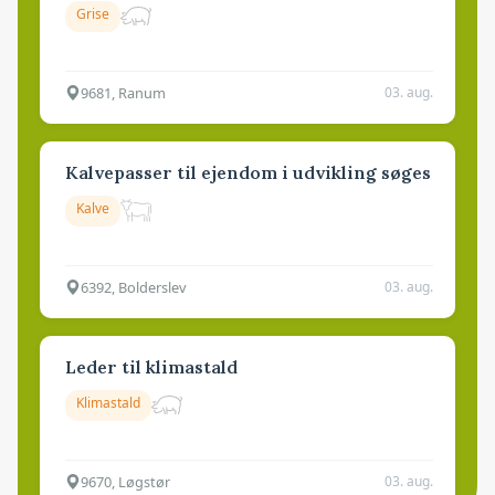
Grise
9681, Ranum
03. aug.
Kalvepasser til ejendom i udvikling søges
Kalve
6392, Bolderslev
03. aug.
Leder til klimastald
Klimastald
9670, Løgstør
03. aug.