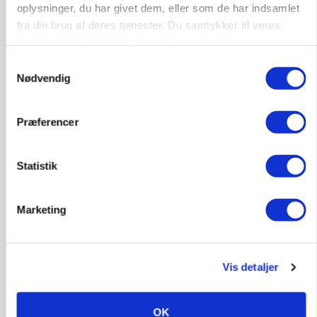
oplysninger, du har givet dem, eller som de har indsamlet
BUSINESS
Efter fire årtier: Familieejet vestjysk producent
fra din brug af deres tjenester. Du samtykker til vores
af staldinventar får ny medejer
cookies, hvis du fortsætter med at anvende vores
Loading...
hjemmeside.
Samtykkevalg
Annonce
Nødvendig
Præferencer
Statistik
Marketing
Vis detaljer
OK
KULTUR