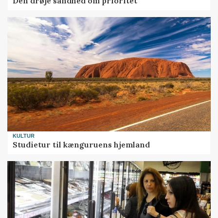
Den drøje sandhed om prioritet
KULTUR
Studietur til kænguruens hjemland