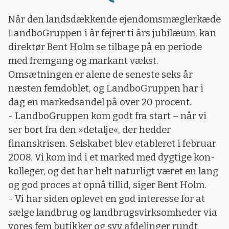
Loading...
Når den landsdækkende ejendomsmæglerkæde
LandboGruppen i år fejrer ti års jubilæum, kan
direktør Bent Holm se tilbage på en periode
med fremgang og markant vækst.
Omsætningen er alene de seneste seks år
næsten femdoblet, og LandboGruppen har i
dag en markedsandel på over 20 procent.
- LandboGruppen kom godt fra start – når vi
ser bort fra den »detalje«, der hedder
finanskrisen. Selskabet blev etableret i februar
2008. Vi kom ind i et marked med dygtige kon-
kolleger, og det har helt naturligt været en lang
og god proces at opnå tillid, siger Bent Holm.
- Vi har siden oplevet en god interesse for at
sælge landbrug og landbrugsvirksomheder via
vores fem butikker og syv afdelinger rundt