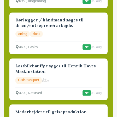
6950, Ringkøbing
06. aug.
NY
Rørlægger / håndmand søges til
dræn/entreprenørarbejde.
Anlæg
Kloak
4690, Haslev
06. aug.
NY
Lastbilchauffør søges til Henrik Haves
Maskinstation
Godstransport
4700, Næstved
03. aug.
NY
Medarbejdere til griseproduktion