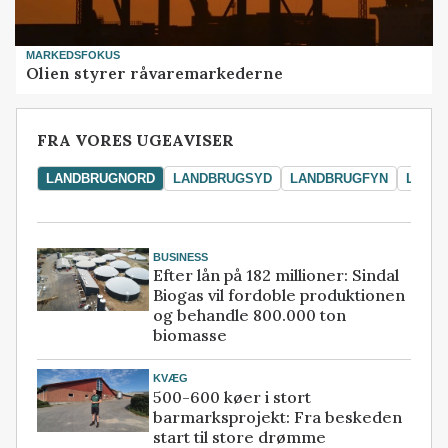
MARKEDSFOKUS
Olien styrer råvaremarkederne
FRA VORES UGEAVISER
LANDBRUGNORD
LANDBRUGSYD
LANDBRUGFYN
LAND
BUSINESS
Efter lån på 182 millioner: Sindal
Biogas vil fordoble produktionen
og behandle 800.000 ton
biomasse
KVÆG
500-600 køer i stort
barmarksprojekt: Fra beskeden
start til store drømme