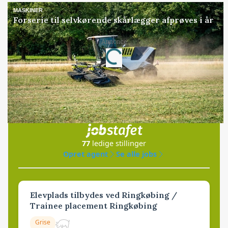
MASKINER
Forserie til selvkørende skårlægger afprøves i år
Annonce
Loading...
Jobs
i samarbejde med
77
ledige stillinger
Opret agent
Se alle jobs
Elevplads tilbydes ved Ringkøbing /
Trainee placement Ringkøbing
Grise