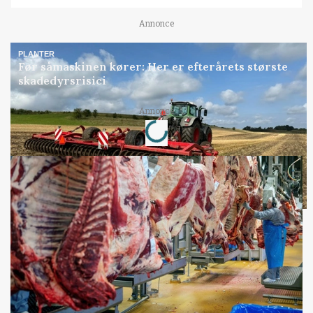
Annonce
PLANTER
Før såmaskinen kører: Her er efterårets største
skadedyrsrisici
Loading...
Annonce