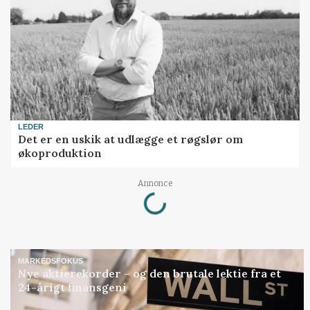
LEDER
Det er en uskik at udlægge et røgslør om
økoproduktion
Loading...
Annonce
MARKEDSFOKUS
Nye aktierekorder – og den brutale lektie fra et
24-årigt finansgeni