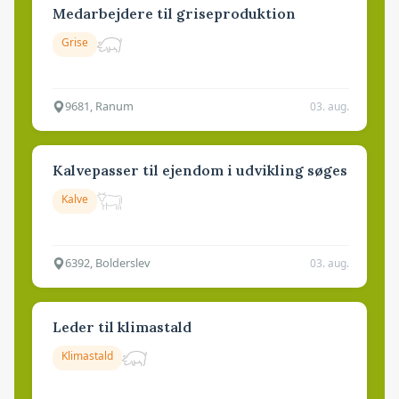
Medarbejdere til griseproduktion
Grise
9681, Ranum
03. aug.
Kalvepasser til ejendom i udvikling søges
Kalve
6392, Bolderslev
03. aug.
Leder til klimastald
Klimastald