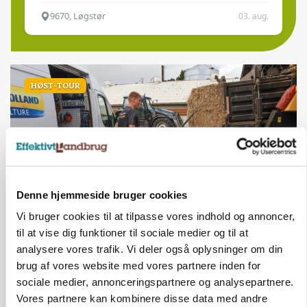
9670, Løgstør
03. aug.
HØST-TOUR
Denne hjemmeside bruger cookies
Vi bruger cookies til at tilpasse vores indhold og annoncer,
til at vise dig funktioner til sociale medier og til at
PLANTER
18 montører står klar i høsten: Sådan holder PN
analysere vores trafik. Vi deler også oplysninger om din
Maskiner landmænd i gang
brug af vores website med vores partnere inden for
sociale medier, annonceringspartnere og analysepartnere.
Vores partnere kan kombinere disse data med andre