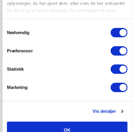
oplysninger, du har givet dem, eller som de har indsamlet
fra din brug af deres tjenester. Du samtykker til vores
cookies, hvis du fortsætter med at anvende vores
hjemmeside.
Samtykkevalg
Nødvendig
Præferencer
MARKEDSFOKUS
Prisgab på 20 kroner pr. kg vokser: Polsk kylling
Statistik
presser markedet
Marketing
Vis detaljer
OK