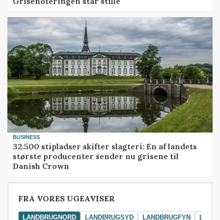
Grisenoteringen står stille
BUSINESS
32.500 stipladser skifter slagteri: En af landets
største producenter sender nu grisene til
Danish Crown
FRA VORES UGEAVISER
LANDBRUGNORD
LANDBRUGSYD
LANDBRUGFYN
LAND