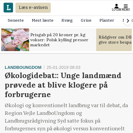
Læs e-avisen
LOGIN
MENU
Seneste
Mest læste
Kvæg
Grise
Planter
Mask
Prisgab på 20 kroner pr. kg
Rådgiver om DB-
vokser: Polsk kylling presser
give store bespa
markedet
LANDBOUNGDOM
25-01-2019 08:03
Økologidebat:: Unge landmænd
prøvede at blive klogere på
forbrugerne
Økologi og konventionelt landbrug var til debat, da
Region Vejle LandboUngdom og
Landbrugsrådgivning Syd satte fokus på
forbrugernes syn på økologi versus konventionelt