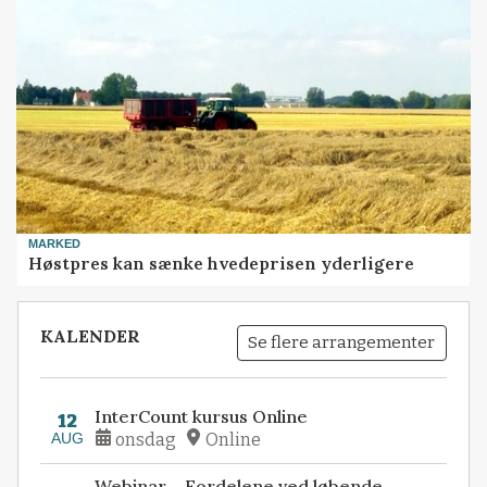
MARKED
Høstpres kan sænke hvedeprisen yderligere
KALENDER
Se flere arrangementer
InterCount kursus Online
12
AUG
onsdag
Online
Webinar – Fordelene ved løbende