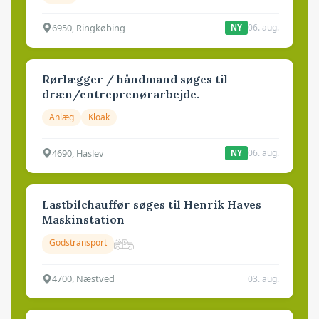
6950, Ringkøbing
06. aug.
NY
Rørlægger / håndmand søges til
dræn/entreprenørarbejde.
Anlæg
Kloak
4690, Haslev
06. aug.
NY
Lastbilchauffør søges til Henrik Haves
Maskinstation
Godstransport
4700, Næstved
03. aug.