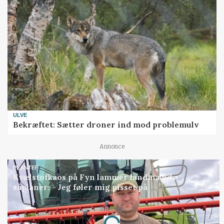
ULVE
Bekræftet: Sætter droner ind mod problemulv
Annonce
PLANTER
Kvælstofkaos på Fyn lammer landmænds
såplaner: - Jeg føler mig pisset på
Loading...
Annonce