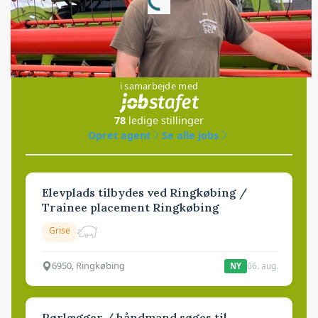
Jobs
i samarbejde med
78
ledige stillinger
Opret agent
Se alle jobs
Elevplads tilbydes ved Ringkøbing /
Trainee placement Ringkøbing
Grise
6950, Ringkøbing
06. aug.
NY
Rørlægger / håndmand søges til