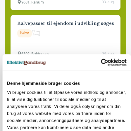
9681, Ranum
03. aug.
Kalvepasser til ejendom i udvikling søges
Kalve
6392, Bolderslev
03. aug.
Leder til klimastald
Denne hjemmeside bruger cookies
Klimastald
Vi bruger cookies til at tilpasse vores indhold og annoncer,
til at vise dig funktioner til sociale medier og til at
9670, Løgstør
03. aug.
analysere vores trafik. Vi deler også oplysninger om din
brug af vores website med vores partnere inden for
sociale medier, annonceringspartnere og analysepartnere.
Vores partnere kan kombinere disse data med andre