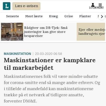
Læs e-avisen
LOGIN
MENU
Seneste
Mest læste
Kvæg
Grise
Planter
Mask
Rådgiver om DB-Tjek: Små
Ejer eller medej
justeringer kan give store
landbrugets ejer
besparelser
MASKINSTATION
20-03-2020 06:58
Maskinstationer er kampklare
til markarbejdet
Maskinstationernes folk vil være mindre udsatte
for corona-smitte end så mange andre erhverv. Og
i tilfælde af mandefald kan maskinstationerne
trække på et netværk af tidligere ansatte,
forventer DM&E.