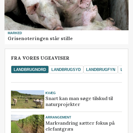
MARKED
Grisenoteringen står stille
FRA VORES UGEAVISER
LANDBRUGNORD
LANDBRUGSYD
LANDBRUGFYN
LAND
KVÆG
Snart kan man søge tilskud til
naturprojekter
ARRANGEMENT
Markvandring sætter fokus på
elefantgræs