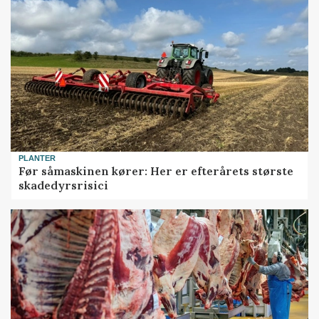
PLANTER
Før såmaskinen kører: Her er efterårets største
skadedyrsrisici