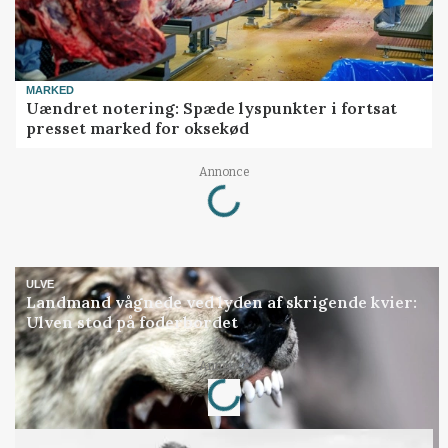
MARKED
Uændret notering: Spæde lyspunkter i fortsat
presset marked for oksekød
Annonce
Loading...
ULVE
Landmand vågnede ved lyden af skrigende kvier:
Ulven stod på foderbordet
Annonce
Loading...