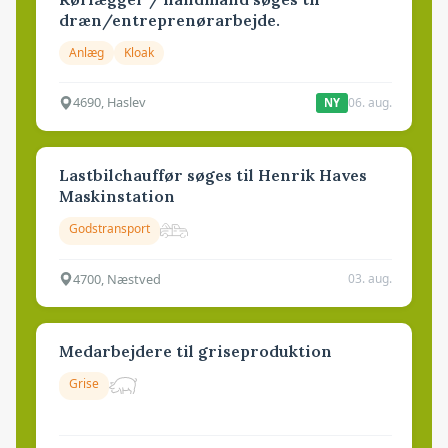
dræn/entreprenørarbejde.
Anlæg
Kloak
4690, Haslev
06. aug.
NY
Lastbilchauffør søges til Henrik Haves
Maskinstation
Godstransport
4700, Næstved
03. aug.
Medarbejdere til griseproduktion
Grise