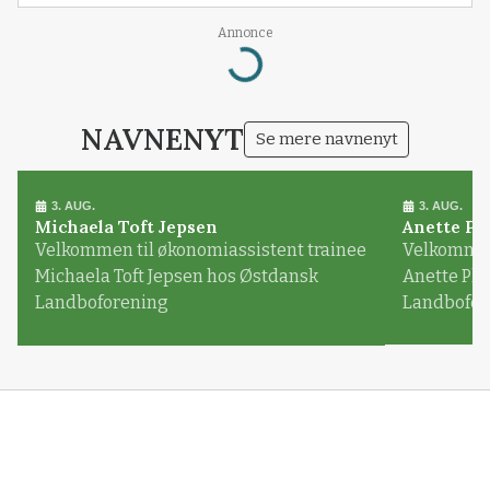
Annonce
Loading...
NAVNENYT
Se mere navnenyt
3. AUG.
3. AUG.
Michaela Toft Jepsen
Anette Pl
Velkommen til økonomiassistent trainee
Velkommen 
Michaela Toft Jepsen hos Østdansk
Anette Pl
Landboforening
Landbofor