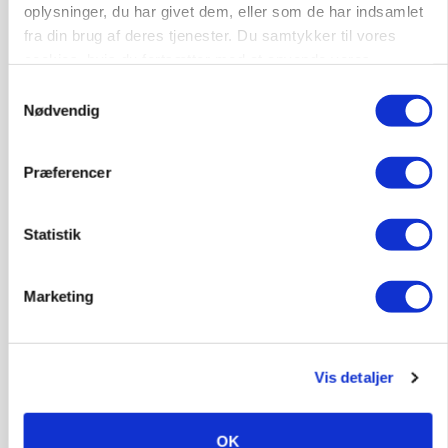
Lave grisepriser og nye regler øger landbobanks
oplysninger, du har givet dem, eller som de har indsamlet
forsigtighed
fra din brug af deres tjenester. Du samtykker til vores
cookies, hvis du fortsætter med at anvende vores
Annonce
hjemmeside.
Samtykkevalg
Nødvendig
BUSINESS
Grambogård får oksekød på menuen hos
københavnsk restaurantkæde
Præferencer
Annonce
Loading...
Statistik
HØST-TOUR
Marketing
Vis detaljer
OK