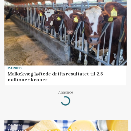
MARKED
Malkekvæg løftede driftsresultatet til 2,8
millioner kroner
Annonce
Loading...
MARKED
Opturen taber pusten på global mejeriauktion