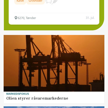
Kalve
Grovfoder
6270, Tønder
31. jul.
MARKEDSFOKUS
Olien styrer råvaremarkederne