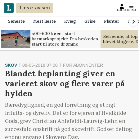
Læs e-avisen
LOGIN
MENU
Seneste
Mest læste
Kvæg
Grise
Planter
Mask
500-600 køer i stort
Befriende, at to
barmarksprojekt: Fra beskeden
blevet klogere. D
start til store drømme
SKOV
08-05-2018 07:00
FOR ABONNENTER
Blandet beplanting giver en
varieret skov og flere varer på
hylden
Bæredygtighed, en god forretning og et rigt
frilufts- og dyreliv. Det er for ejeren af Hvidkilde
Gods, grev Christian Ahlefeldt-Laurvig-Lehn en
succesfuld opskrift på god skovdrift. Godset deltog
endnu engang i Skovens Dag.