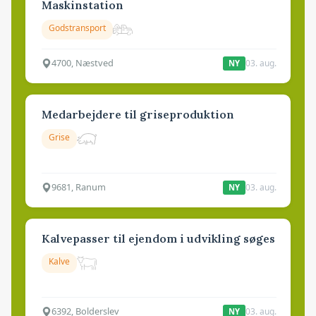
Maskinstation
Godstransport
4700, Næstved
03. aug.
NY
Medarbejdere til griseproduktion
Grise
9681, Ranum
03. aug.
NY
Kalvepasser til ejendom i udvikling søges
Kalve
6392, Bolderslev
03. aug.
NY