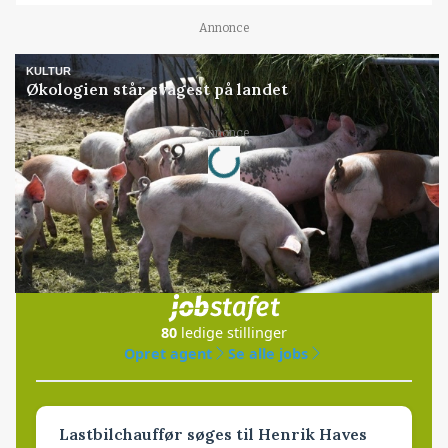
Annonce
KULTUR
Økologien står svagest på landet
Loading...
Annonce
Jobs
i samarbejde med
80
ledige stillinger
Opret agent
Se alle jobs
Lastbilchauffør søges til Henrik Haves