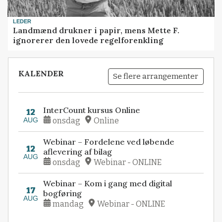
LEDER
Landmænd drukner i papir, mens Mette F.
ignorerer den lovede regelforenkling
KALENDER
Se flere arrangementer
InterCount kursus Online
12
AUG
onsdag
Online
Webinar – Fordelene ved løbende
12
aflevering af bilag
AUG
onsdag
Webinar - ONLINE
Webinar – Kom i gang med digital
17
bogføring
AUG
mandag
Webinar - ONLINE