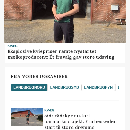
KVÆG
Eksplosive kviepriser ramte nystartet
mælkeproducent: Ét fravalg gav store udsving
FRA VORES UGEAVISER
LANDBRUGNORD
LANDBRUGSYD
LANDBRUGFYN
LAND
KVÆG
500-600 køer i stort
barmarksprojekt: Fra beskeden
start til store drømme