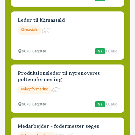
Leder til klimastald
Klimastald
9670, Løgstør
03. aug.
NY
Produktionsleder til nyrenoveret
polteopformering
Avl/opformering
9670, Løgstør
03. aug.
NY
Medarbejder - fodermester søges