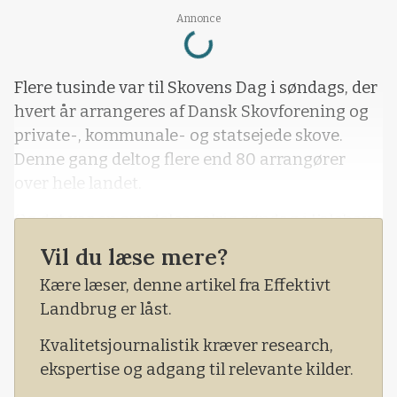
Loading...
Annonce
Flere tusinde var til Skovens Dag i søndags, der
hvert år arrangeres af Dansk Skovforening og
private-, kommunale- og statsejede skove.
Denne gang deltog flere end 80 arrangører
over hele landet.
Og det var en særdeles solrig søndag i Folehave
Skov tæt ved Hvidkilde Gods ved Svendborg.
Vil du læse mere?
Godset var endnu engang vært til Skovens Dag,
Kære læser, denne artikel fra Effektivt
denne gang med et lille deltagerantal på en
Landbrug er låst.
snes stykker. Det gav mulighed for, at det var
Kvalitetsjournalistik kræver research,
nemt at g&ari
ekspertise og adgang til relevante kilder.