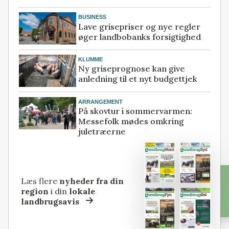
BUSINESS
Lave grisepriser og nye regler
øger landbobanks forsigtighed
KLUMME
Ny griseprognose kan give
anledning til et nyt budgettjek
ARRANGEMENT
På skovtur i sommervarmen:
Messefolk mødes omkring
juletræerne
Læs flere
nyheder fra din
region
i din
lokale
landbrugsavis