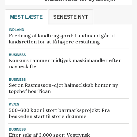
MEST LÆSTE
SENESTE NYT
INDLAND
Fredning af landbrugsjord: Landmand går til
landsretten for at få højere erstatning
BUSINESS
Konkurs rammer midtjysk maskinhandler efter
navneskifte
BUSINESS
Søren Rasmussen-ejet halmselskab henter ny
topchef hos Tican
KVÆG
500-600 køer i stort barmarksprojekt: Fra
beskeden start til store drømme
BUSINESS
Efter salg af 3.000 søer: Vestfynsk