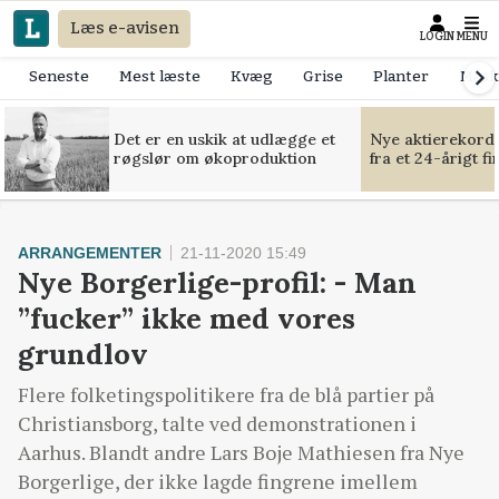
Læs e-avisen
LOGIN
MENU
Seneste
Mest læste
Kvæg
Grise
Planter
Mask
Det er en uskik at udlægge et
Nye aktierekorde
røgslør om økoproduktion
fra et 24-årigt f
ARRANGEMENTER
21-11-2020 15:49
Nye Borgerlige-profil: - Man
”fucker” ikke med vores
grundlov
Flere folketingspolitikere fra de blå partier på
Christiansborg, talte ved demonstrationen i
Aarhus. Blandt andre Lars Boje Mathiesen fra Nye
Borgerlige, der ikke lagde fingrene imellem