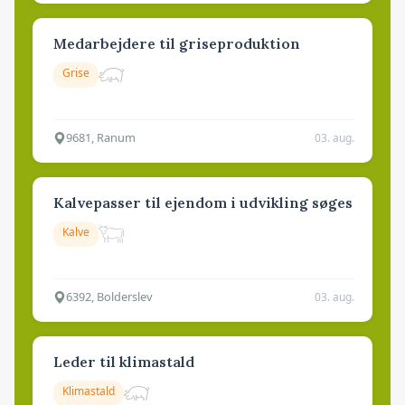
Medarbejdere til griseproduktion
Grise
9681, Ranum
03. aug.
Kalvepasser til ejendom i udvikling søges
Kalve
6392, Bolderslev
03. aug.
Leder til klimastald
Klimastald