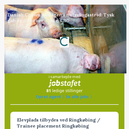
GRISE
Danish Crown slår igen i noteringsstrid: Tysk
gab er 3 kroner – ikke 4,30
Loading...
Annonce
Jobs
i samarbejde med
81
ledige stillinger
Opret agent
Se alle jobs
Elevplads tilbydes ved Ringkøbing /
Trainee placement Ringkøbing