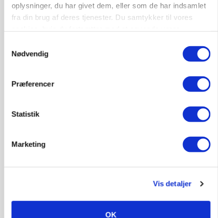
oplysninger, du har givet dem, eller som de har indsamlet
fra din brug af deres tjenester. Du samtykker til vores
cookies, hvis du fortsætter med at anvende vores
hjemmeside.
Samtykkevalg
PLANTER
Nødvendig
På døgnvagt i høsten
Annonce
Præferencer
Loading...
Statistik
Marketing
Vis detaljer
OK