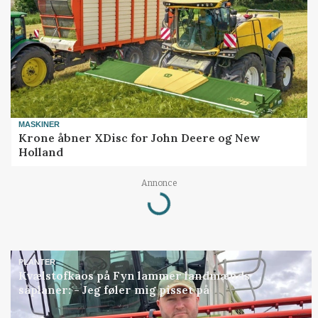
MASKINER
Krone åbner XDisc for John Deere og New
Holland
Annonce
Loading...
PLANTER
Kvælstofkaos på Fyn lammer landmænds
såplaner: - Jeg føler mig pisset på