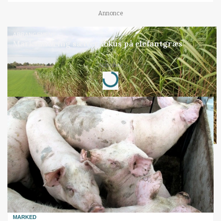
Annonce
ARRANGEMENT
Markvandring sætter fokus på elefantgræs
Annonce
Loading...
MARKED