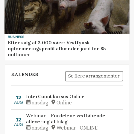
BUSINESS
Efter salg af 3.000 søer: Vestfynsk
opformeringsprofil afhænder jord for 85
millioner
KALENDER
Se flere arrangementer
InterCount kursus Online
12
AUG
onsdag
Online
Webinar – Fordelene ved løbende
12
aflevering af bilag
AUG
onsdag
Webinar - ONLINE