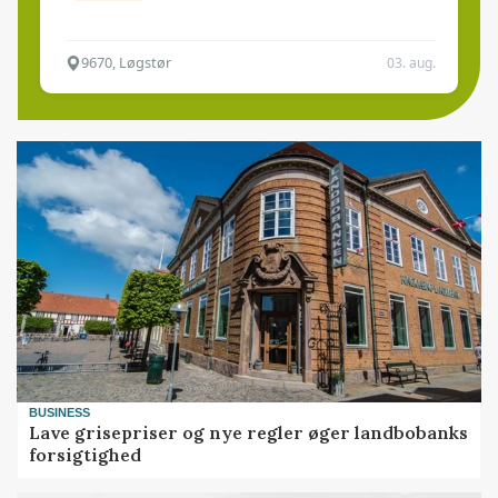
9670, Løgstør
03. aug.
BUSINESS
Lave grisepriser og nye regler øger landbobanks
forsigtighed