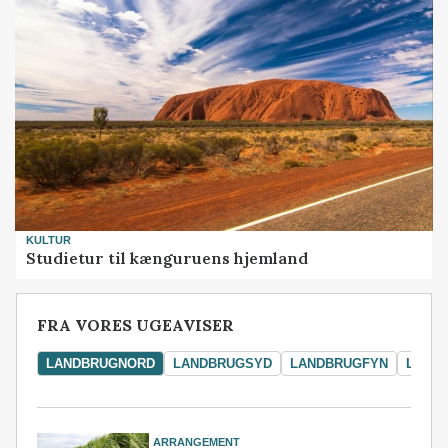
KULTUR
Studietur til kænguruens hjemland
FRA VORES UGEAVISER
LANDBRUGNORD
LANDBRUGSYD
LANDBRUGFYN
LAND
ARRANGEMENT