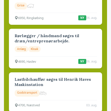
Grise
6950, Ringkøbing
06. aug.
NY
Rørlægger / håndmand søges til
dræn/entreprenørarbejde.
Anlæg
Kloak
4690, Haslev
06. aug.
NY
Lastbilchauffør søges til Henrik Haves
Maskinstation
Godstransport
4700, Næstved
03. aug.