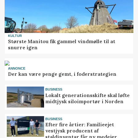
KULTUR
Største Manitou fik gammel vindmølle til at
snurre igen
ANNONCE
Der kan være penge gemt, i foderstrategien
BUSINESS
Lokalt generationsskifte skal løfte
midtjysk siloimportør i Norden
BUSINESS
Efter fire årtier: Familieejet
vestjysk producent af
staldinventar får ny medejer