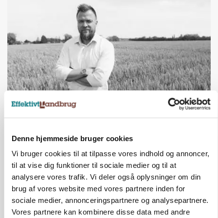
LEDER
Det er en uskik at udlægge et røgslør om
økoproduktion
Denne hjemmeside bruger cookies
Vi bruger cookies til at tilpasse vores indhold og annoncer,
til at vise dig funktioner til sociale medier og til at
HØST-TOUR
analysere vores trafik. Vi deler også oplysninger om din
brug af vores website med vores partnere inden for
sociale medier, annonceringspartnere og analysepartnere.
Vores partnere kan kombinere disse data med andre