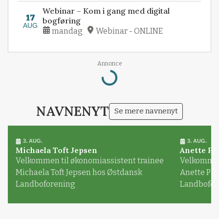
Webinar – Kom i gang med digital
17
bogføring
AUG
mandag
Webinar - ONLINE
Annonce
Loading...
NAVNENYT
Se mere navnenyt
3. AUG.
3. AUG.
Michaela Toft Jepsen
Anette Pl
Velkommen til økonomiassistent trainee
Velkommen 
Michaela Toft Jepsen hos Østdansk
Anette Pl
Landboforening
Landbofor