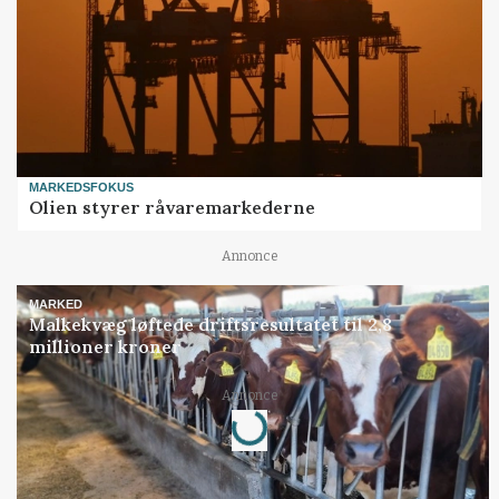
MARKEDSFOKUS
Olien styrer råvaremarkederne
Annonce
MARKED
Malkekvæg løftede driftsresultatet til 2,8
millioner kroner
Loading...
Annonce