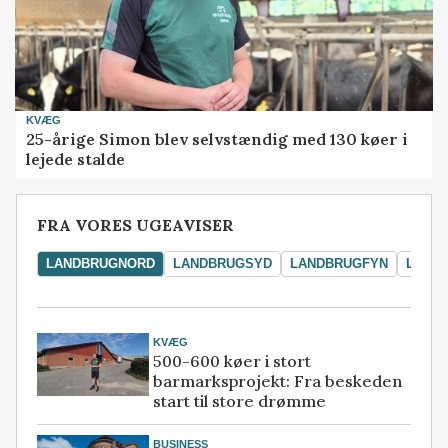
KVÆG
25-årige Simon blev selvstændig med 130 køer i
lejede stalde
FRA VORES UGEAVISER
LANDBRUGNORD
LANDBRUGSYD
LANDBRUGFYN
LAND
KVÆG
500-600 køer i stort
barmarksprojekt: Fra beskeden
start til store drømme
BUSINESS