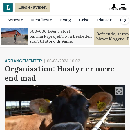
Læs e-avisen
LOGIN
MENU
Seneste
Mest læste
Kvæg
Grise
Planter
Mask
500-600 køer i stort
Befriende, at to
barmarksprojekt: Fra beskeden
blevet klogere. D
start til store drømme
ARRANGEMENTER
06-08-2024 10:02
Organisation: Husdyr er mere
end mad