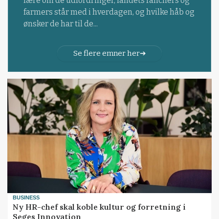
lære om de udfordringer, landets ranchers og
farmers står med i hverdagen, og hvilke håb og
ønsker de har til de...
Se flere emner her
BUSINESS
Ny HR-chef skal koble kultur og forretning i
Seges Innovation