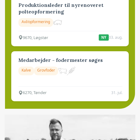
Produktionsleder til nyrenoveret
polteopformering
Avl/opformering
9670, Løgstør
03. aug.
NY
Medarbejder - fodermester søges
Kalve
Grovfoder
6270, Tønder
31. jul.