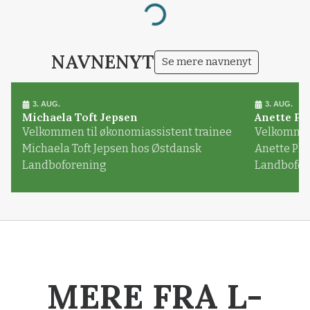
Loading...
NAVNENYT
Se mere navnenyt
3. AUG.
3. AUG.
Michaela Toft Jepsen
Anette Pl
Velkommen til økonomiassistent trainee
Velkommen 
Michaela Toft Jepsen hos Østdansk
Anette Pl
Landboforening
Landbofor
MERE FRA L-