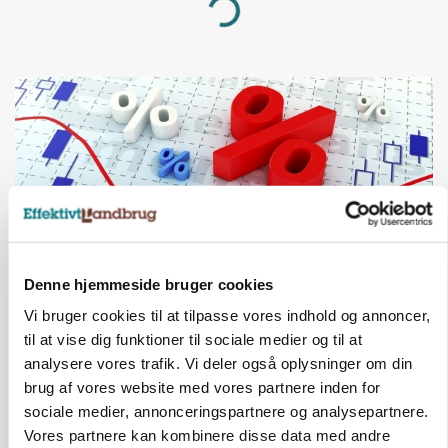
Loading...
Denne hjemmeside bruger cookies
Vi bruger cookies til at tilpasse vores indhold og annoncer,
MARKED
Olieprisfald og fredshåb sender F5-renten ned
til at vise dig funktioner til sociale medier og til at
på 3 procent
analysere vores trafik. Vi deler også oplysninger om din
brug af vores website med vores partnere inden for
Annonce
sociale medier, annonceringspartnere og analysepartnere.
Vores partnere kan kombinere disse data med andre