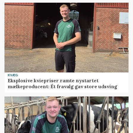
KVÆG
Eksplosive kviepriser ramte nystartet
mælkeproducent: Ét fravalg gav store udsving