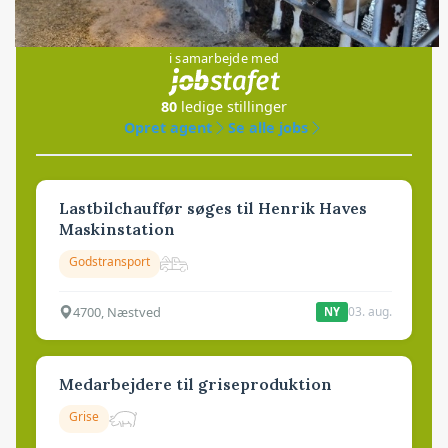
Jobs
i samarbejde med
80
ledige stillinger
Opret agent
Se alle jobs
Lastbilchauffør søges til Henrik Haves
Maskinstation
Godstransport
4700, Næstved
03. aug.
NY
Medarbejdere til griseproduktion
Grise