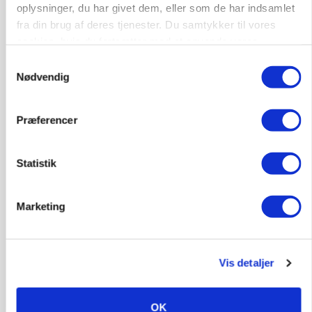
oplysninger, du har givet dem, eller som de har indsamlet
fra din brug af deres tjenester. Du samtykker til vores
cookies, hvis du fortsætter med at anvende vores
hjemmeside.
Samtykkevalg
Nødvendig
Præferencer
BUSINESS
Statistik
Lave grisepriser og nye regler øger landbobanks
forsigtighed
Marketing
Annonce
KLUMME
Ny griseprognose kan give anledning til et nyt
Vis detaljer
budgettjek
Annonce
OK