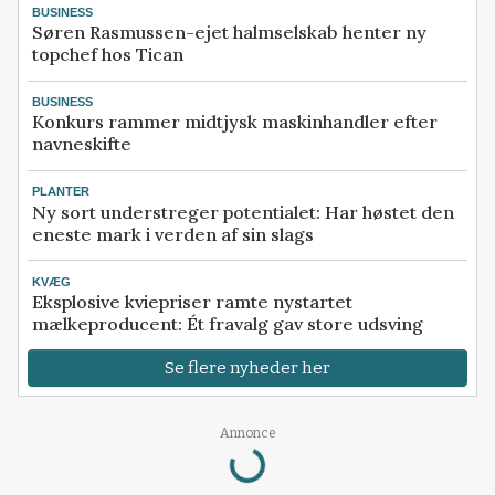
BUSINESS
Søren Rasmussen-ejet halmselskab henter ny
topchef hos Tican
BUSINESS
Konkurs rammer midtjysk maskinhandler efter
navneskifte
PLANTER
Ny sort understreger potentialet: Har høstet den
eneste mark i verden af sin slags
KVÆG
Eksplosive kviepriser ramte nystartet
mælkeproducent: Ét fravalg gav store udsving
Se flere nyheder her
Loading...
Annonce