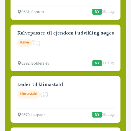
9681, Ranum
03. aug.
NY
Kalvepasser til ejendom i udvikling søges
Kalve
6392, Bolderslev
03. aug.
NY
Leder til klimastald
Klimastald
9670, Løgstør
03. aug.
NY