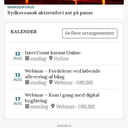
MARKEDSFOKUS
Sydkoreansk aktieeufori sat på pause
KALENDER
Se flere arrangementer
InterCount kursus Online
12
AUG
onsdag
Online
Webinar – Fordelene ved løbende
12
aflevering af bilag
AUG
onsdag
Webinar - ONLINE
Webinar – Kom i gang med digital
17
bogføring
AUG
mandag
Webinar - ONLINE
Annonce