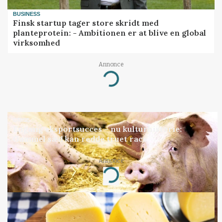
BUSINESS
Finsk startup tager store skridt med
planteprotein: - Ambitionen er at blive en global
virksomhed
Annonce
Loading...
GRISE
Engang eksportsucces – nu kulturhistorie:
Gammel sæd kan redde truet race
Annonce
Loading...