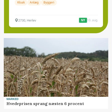
Kloak
Anlæg
Byggeri
2730, Herlev
10. aug.
NY
MARKED
Hvedeprisen sprang næsten 6 procent