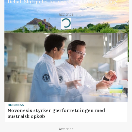
Debat: Slutspillet for dansk landbrug er i gang
Annonce
Loading...
BUSINESS
Novonesis styrker gærforretningen med
australsk opkøb
Annonce