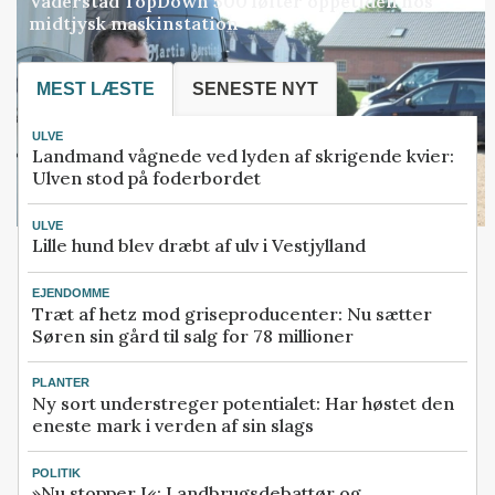
Väderstad TopDown 500 løfter oppetiden hos
midtjysk maskinstation
MEST LÆSTE
SENESTE NYT
ULVE
Landmand vågnede ved lyden af skrigende kvier:
Ulven stod på foderbordet
ULVE
Lille hund blev dræbt af ulv i Vestjylland
EJENDOMME
Træt af hetz mod griseproducenter: Nu sætter
Søren sin gård til salg for 78 millioner
PLANTER
Ny sort understreger potentialet: Har høstet den
eneste mark i verden af sin slags
POLITIK
»Nu stopper I«: Landbrugsdebattør og