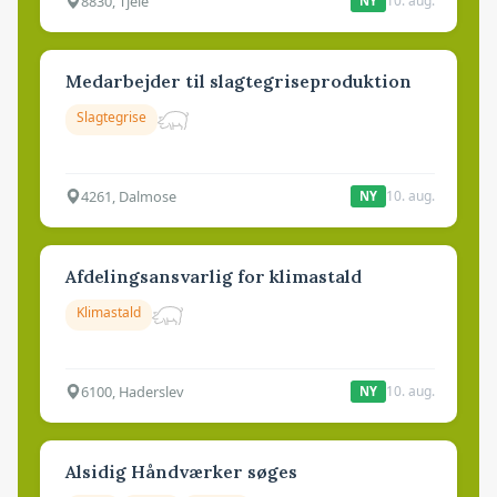
8830, Tjele
10. aug.
NY
Medarbejder til slagtegriseproduktion
Slagtegrise
4261, Dalmose
10. aug.
NY
Afdelingsansvarlig for klimastald
Klimastald
6100, Haderslev
10. aug.
NY
Alsidig Håndværker søges