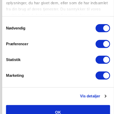
Stærkt år for griseformand: Overskud nærmer
oplysninger, du har givet dem, eller som de har indsamlet
sig 8 mio.
fra din brug af deres tjenester. Du samtykker til vores
cookies, hvis du fortsætter med at anvende vores
Annonce
hjemmeside.
Samtykkevalg
Nødvendig
BUSINESS
Danish Agro skifter nøgleprofil i Østdanmark
Præferencer
Annonce
Loading...
Statistik
Marketing
Vis detaljer
OK