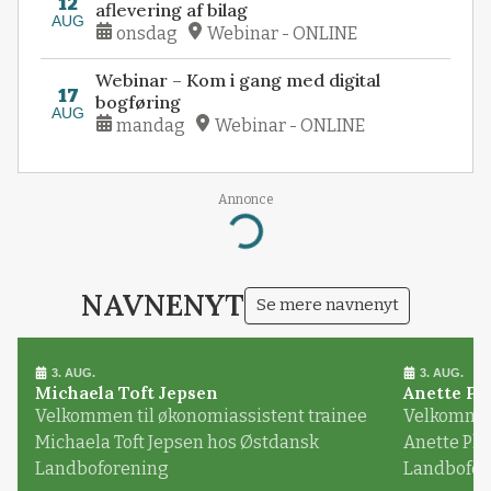
12
aflevering af bilag
AUG
onsdag
Webinar - ONLINE
Webinar – Kom i gang med digital
17
bogføring
AUG
mandag
Webinar - ONLINE
Annonce
Loading...
NAVNENYT
Se mere navnenyt
3. AUG.
3. AUG.
Michaela Toft Jepsen
Anette Pl
Velkommen til økonomiassistent trainee
Velkommen 
Michaela Toft Jepsen hos Østdansk
Anette Pl
Landboforening
Landbofor