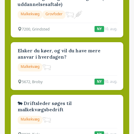
uddannelsesaftale)
Malkekvæg
Grovfoder
7200, Grindsted
10. aug.
NY
Elsker du køer, og vil du have mere
ansvar i hverdagen?
Malkekvæg
5672, Broby
10. aug.
NY
🐄 Driftsleder søges til
malkekvægsbedrift
Malkekvæg