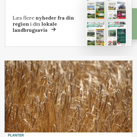
Læs flere
nyheder fra din
region
i din
lokale
landbrugsavis
PLANTER