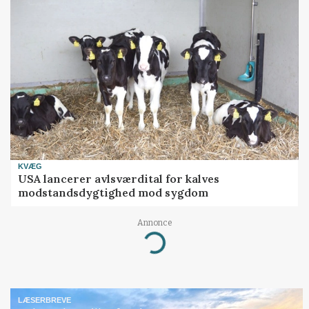
KVÆG
USA lancerer avlsværdital for kalves
modstandsdygtighed mod sygdom
Annonce
Loading...
LÆSERBREVE