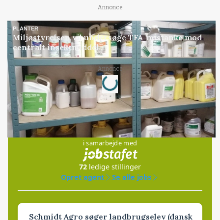
Annonce
PLANTER
Miljøstyrelsen vil undersøge TFA-mistanke mod
centralt insektmiddel
Loading...
Annonce
Jobs
i samarbejde med
72
ledige stillinger
Opret agent
Se alle jobs
Schmidt Agro søger landbrugselev (dansk