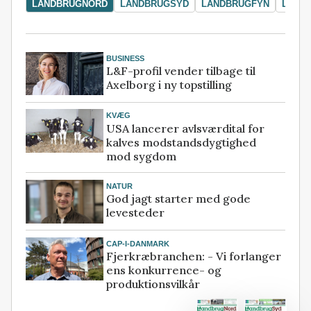
LANDBRUGNORD
LANDBRUGSYD
LANDBRUGFYN
LAND
BUSINESS
L&F-profil vender tilbage til
Axelborg i ny topstilling
KVÆG
USA lancerer avlsværdital for
kalves modstandsdygtighed
mod sygdom
NATUR
God jagt starter med gode
levesteder
CAP-I-DANMARK
Fjerkræbranchen: - Vi forlanger
ens konkurrence- og
produktionsvilkår