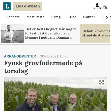
Læs e-avisen
LOGIN
MENU
Seneste
Mest læste
Kvæg
Grise
Planter
Mask
Det er helt i hegnet, når nogen
Debat: Rewilding
fortsat påstår, at ulve hører
skandaløst af m
hjemme i nutidens Danmark
ARRANGEMENTER
30-08-2021 15:08
Fynsk grovfodermøde på
torsdag