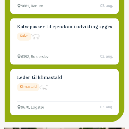
9681, Ranum
03. aug.
Kalvepasser til ejendom i udvikling søges
Kalve
6392, Bolderslev
03. aug.
Leder til klimastald
Klimastald
9670, Løgstør
03. aug.