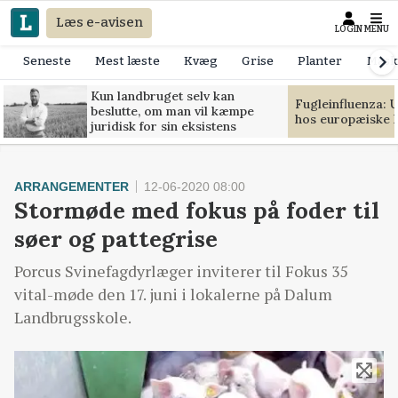
Læs e-avisen
LOGIN
MENU
Seneste
Mest læste
Kvæg
Grise
Planter
Mask
Kun landbruget selv kan
Fugleinfluenza: 
beslutte, om man vil kæmpe
hos europæiske 
juridisk for sin eksistens
ARRANGEMENTER
12-06-2020 08:00
Stormøde med fokus på foder til
søer og pattegrise
Porcus Svinefagdyrlæger inviterer til Fokus 35
vital-møde den 17. juni i lokalerne på Dalum
Landbrugsskole.