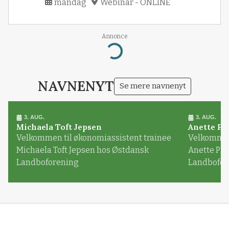
mandag
Webinar - ONLINE
Annonce
Loading...
NAVNENYT
Se mere navnenyt
3. AUG.
3. AUG.
Michaela Toft Jepsen
Anette Pl
Velkommen til økonomiassistent trainee
Velkommen 
Michaela Toft Jepsen hos Østdansk
Anette Pl
Landboforening
Landbofor