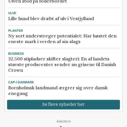
Ulven stod på foderbordet
ULVE
Lille hund blev dræbt af ulv i Vestjylland
PLANTER
Ny sort understreger potentialet: Har høstet den
eneste mark i verden af sin slags
BUSINESS
32.500 stipladser skifter slagteri: En af landets
største producenter sender nu grisene til Danish
Crown
CAP-I-DANMARK
Bornholmsk landmand ærgrer sig over dansk
enegang
Se flere nyheder her
Loading...
Annonce