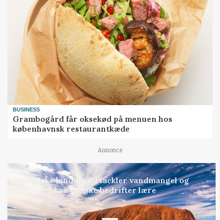
BUSINESS
Grambogård får oksekød på menuen hos
københavnsk restaurantkæde
Annonce
KULTUR
Australske landmænd tackler vandmangel og
klima: Det kan danske bedrifter lære
Loading...
Annonce