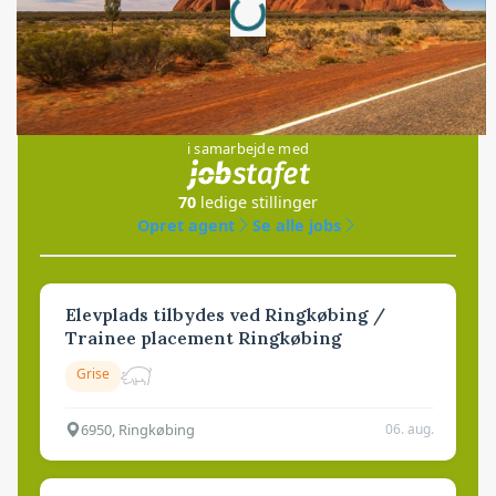
Jobs
i samarbejde med
70
ledige stillinger
Opret agent
Se alle jobs
Elevplads tilbydes ved Ringkøbing /
Trainee placement Ringkøbing
Grise
6950, Ringkøbing
06. aug.