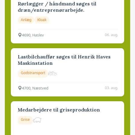
Rørlægger / håndmand søges til
dræn/entreprenørarbejde.
Anlæg
Kloak
4690, Haslev
06. aug.
Lastbilchauffør søges til Henrik Haves
Maskinstation
Godstransport
4700, Næstved
03. aug.
Medarbejdere til griseproduktion
Grise