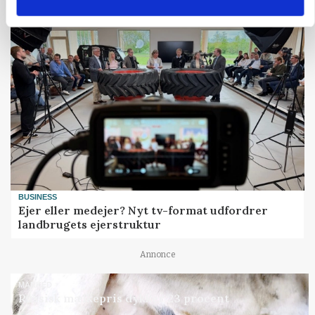
Annonce
BUSINESS
Ejer eller medejer? Nyt tv-format udfordrer
landbrugets ejerstruktur
Annonce
MARKED
Russisk mælkepris dykker 23 procent