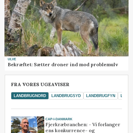
ULVE
Bekræftet: Sætter droner ind mod problemulv
FRA VORES UGEAVISER
LANDBRUGNORD
LANDBRUGSYD
LANDBRUGFYN
LAND
CAP-I-DANMARK
Fjerkræbranchen: - Vi forlanger
ens konkurrence- og