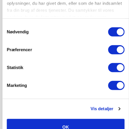
oplysninger, du har givet dem, eller som de har indsamlet
fra din brug af deres tjenester. Du samtykker til vores
Annonce
Loading...
cookies, hvis du fortsætter med at anvende vores
hjemmeside.
Samtykkevalg
Nødvendig
Præferencer
Statistik
Marketing
Vis detaljer
CAP-I-DANMARK
Fjerkræbranchen: - Vi forlanger ens
konkurrence- og produktionsvilkår
OK