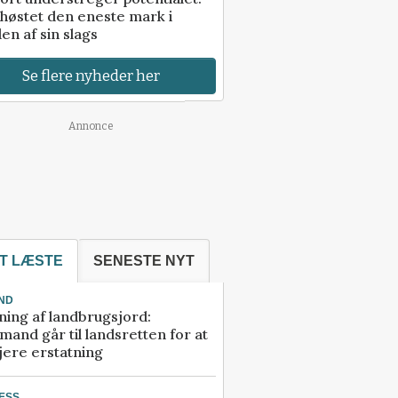
høstet den eneste mark i
en af sin slags
Se flere nyheder her
Annonce
T LÆSTE
SENESTE NYT
ND
ning af landbrugsjord:
and går til landsretten for at
jere erstatning
ESS