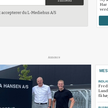
Tilmeld
Har 
verd
t accepterer du L-Mediehus A/S
Annonce
MES
INDLA
Fred
Landm
få hø
BUSIN