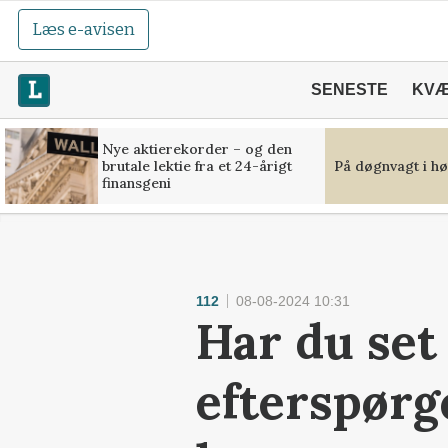
Læs e-avisen
SENESTE
KV
Nye aktierekorder – og den
brutale lektie fra et 24-årigt
På døgnvagt i hø
finansgeni
112
08-08-2024 10:31
Har du set
efterspørg