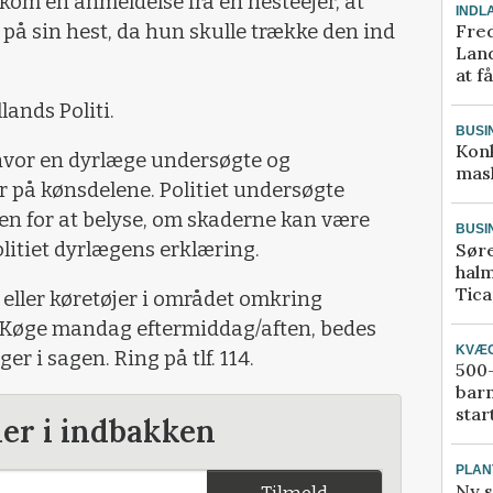
om en anmeldelse fra en hesteejer, at
INDL
Fred
å sin hest, da hun skulle trække den ind
Land
at f
lands Politi.
BUSI
Kon
, hvor en dyrlæge undersøgte og
mask
 på kønsdelene. Politiet undersøgte
gen for at belyse, om skaderne kan være
BUSI
olitiet dyrlægens erklæring.
Sør
halm
Tic
 eller køretøjer i området omkring
 Køge mandag eftermiddag/aften, bedes
KVÆ
er i sagen. Ring på tlf. 114.
500-
bar
star
der i indbakken
PLAN
Ny s