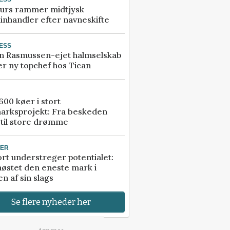
urs rammer midtjysk
inhandler efter navneskifte
ESS
n Rasmussen-ejet halmselskab
r ny topchef hos Tican
00 køer i stort
arksprojekt: Fra beskeden
 til store drømme
TER
rt understreger potentialet:
høstet den eneste mark i
n af sin slags
Se flere nyheder her