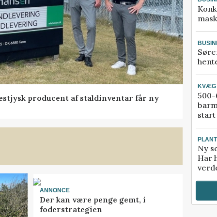
Konk
mask
BUSIN
Søre
hente
KVÆG
500-6
 vestjysk producent af staldinventar får ny
barm
start
PLAN
Ny so
Har 
verde
ANNONCE
Der kan være penge gemt, i
foderstrategien