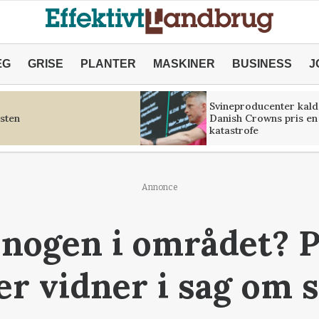
ÆG
GRISE
PLANTER
MASKINER
BUSINESS
J
Svineproducenter kald
sten
Danish Crowns pris en
katastrofe
Annonce
 nogen i området? P
er vidner i sag om 