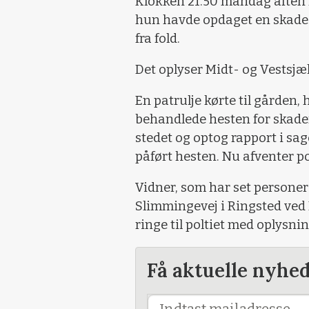
Klokken 21.50 mandag aften k
hun havde opdaget en skade p
fra fold.
Det oplyser Midt- og Vestsjæl
En patrulje kørte til gården
behandlede hesten for skader
stedet og optog rapport i sa
påført hesten. Nu afventer p
Vidner, som har set personer
Slimmingevej i Ringsted ved
ringe til poltiet med oplysning
Få aktuelle nyhe