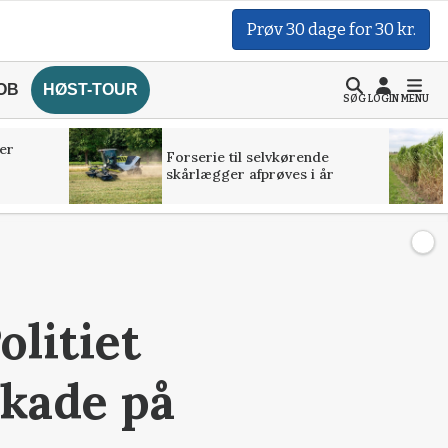
Prøv 30 dage for 30 kr.
OB
HØST-TOUR
SØG
LOGIN
MENU
er
Forserie til selvkørende
skårlægger afprøves i år
olitiet
skade på