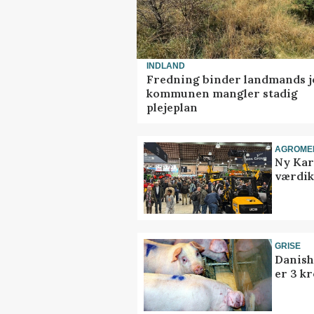
INDLAND
Fredning binder landmands j
kommunen mangler stadig
plejeplan
AGROME
Ny Kar
værdik
GRISE
Danish
er 3 kr