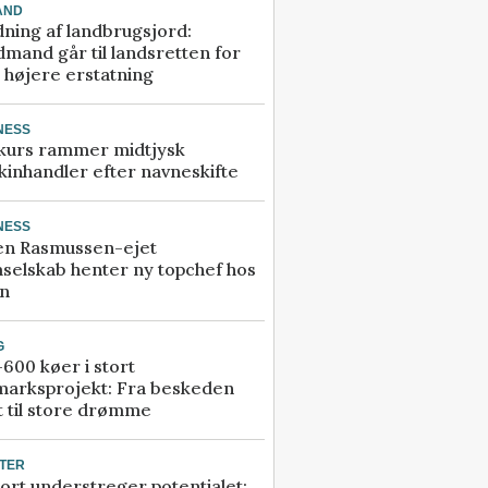
AND
ning af landbrugsjord:
mand går til landsretten for
å højere erstatning
NESS
kurs rammer midtjysk
inhandler efter navneskifte
NESS
en Rasmussen-ejet
selskab henter ny topchef hos
an
G
600 køer i stort
marksprojekt: Fra beskeden
t til store drømme
TER
ort understreger potentialet: