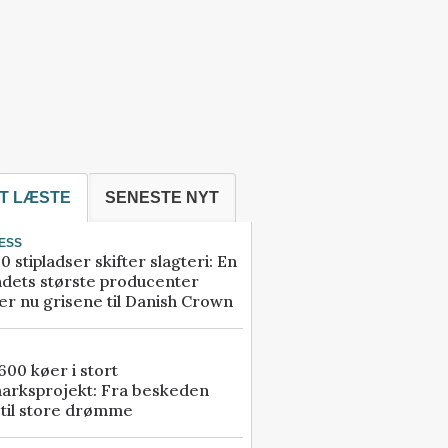
T LÆSTE
SENESTE NYT
ESS
0 stipladser skifter slagteri: En
ndets største producenter
r nu grisene til Danish Crown
00 køer i stort
arksprojekt: Fra beskeden
 til store drømme