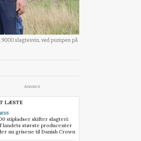
og 9000 slagtesvin, ved pumpen på
Annonce
T LÆSTE
NESS
00 stipladser skifter slagteri:
f landets største producenter
er nu grisene til Danish Crown