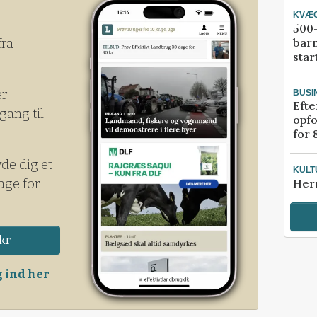
med godt resultat.
KVÆ
500-
bar
fra
star
er
BUSI
Efte
gang til
opfo
for 
yde dig et
KULT
age for
Her
kr
 ind her