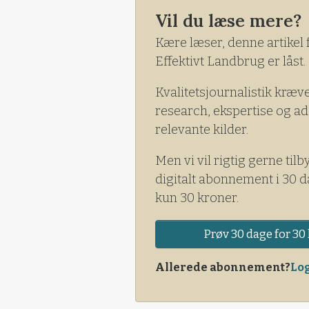
anlæg der har kørt en sæson 
Vil du læse mere?
Kære læser, denne artikel 
Effektivt Landbrug er låst.
Kvalitetsjournalistik kræv
research, ekspertise og ad
relevante kilder.
Men vi vil rigtig gerne tilb
digitalt abonnement i 30 d
kun 30 kroner.
Prøv 30 dage for 30 
Allerede abonnement?
Log