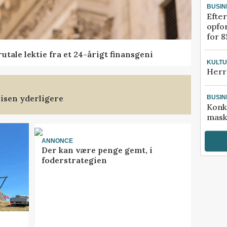
BUSIN
Efter
opfo
for 8
tale lektie fra et 24-årigt finansgeni
KULT
Herr
isen yderligere
BUSIN
Konk
mask
ANNONCE
Der kan være penge gemt, i
foderstrategien