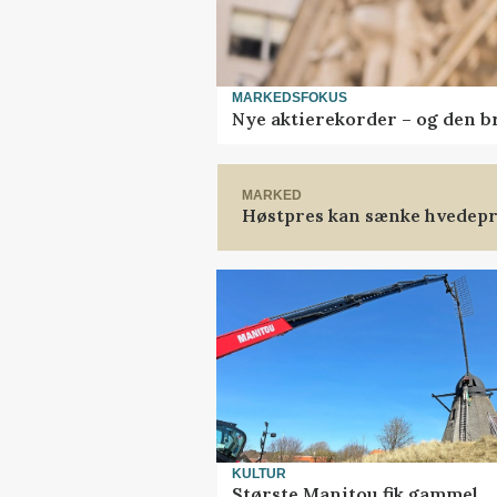
MARKEDSFOKUS
Nye aktierekorder – og den bru
MARKED
Høstpres kan sænke hvedepr
KULTUR
Største Manitou fik gammel