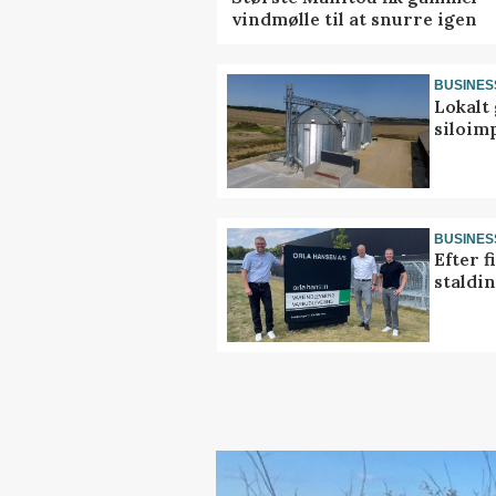
vindmølle til at snurre igen
BUSINES
Lokalt 
siloim
BUSINES
Efter f
staldi