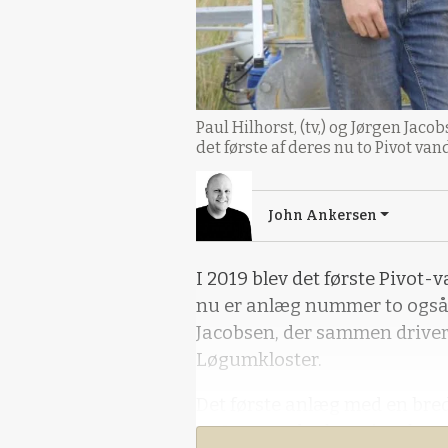
Paul Hilhorst, (tv,) og Jørgen Ja
det første af deres nu to Pivot van
John Ankersen
I 2019 blev det første Pivot-
nu er anlæg nummer to også 
Jacobsen, der sammen drive
Løgumkloster.
Det første anlæg med en bred
446 meter, der har givet kna