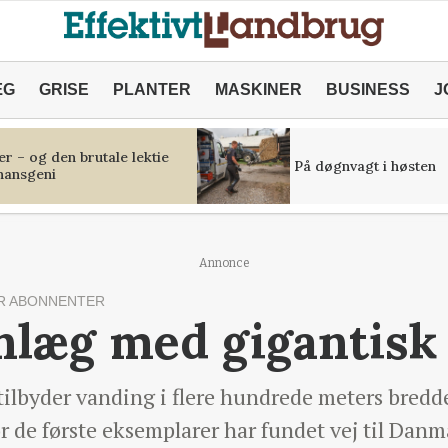
ÆG
GRISE
PLANTER
MASKINER
BUSINESS
J
r – og den brutale lektie
På døgnvagt i høsten
inansgeni
Annonce
R ABONNENTER
nlæg med gigantisk
tilbyder vanding i flere hundrede meters bredd
 de første eksemplarer har fundet vej til Danm