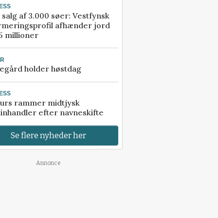
ESS
 salg af 3.000 søer: Vestfynsk
rmeringsprofil afhænder jord
5 millioner
UR
egård holder høstdag
ESS
urs rammer midtjysk
inhandler efter navneskifte
Se flere nyheder her
Annonce