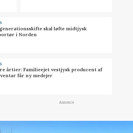
S
generationsskifte skal løfte midtjysk
portør i Norden
S
ire årtier: Familieejet vestjysk producent af
nventar får ny medejer
Annonce