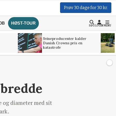
Prøv 30 dage for 30 kr.
OB
HØST-TOUR
SØG
LOGIN
MENU
Svineproducenter kalder
Danish Crowns pris en
katastrofe
 bredde
e og diameter med sit
ark.