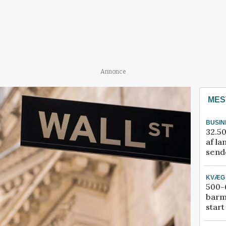
Annonce
MES
BUSIN
32.50
af la
sende
KVÆG
500-6
barm
start