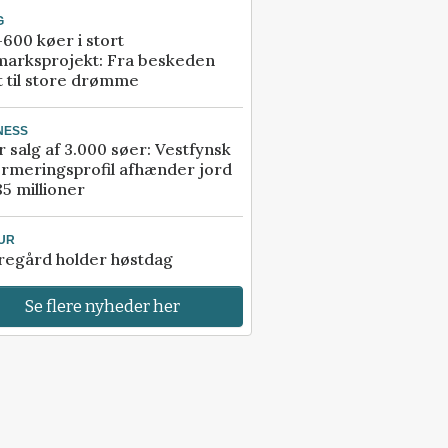
G
600 køer i stort
marksprojekt: Fra beskeden
t til store drømme
NESS
r salg af 3.000 søer: Vestfynsk
rmeringsprofil afhænder jord
85 millioner
UR
regård holder høstdag
Se flere nyheder her