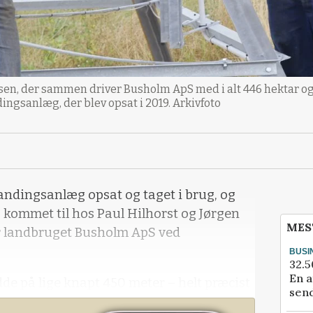
cobsen, der sammen driver Busholm ApS med i alt 446 hektar 
dingsanlæg, der blev opsat i 2019. Arkivfoto
vandingsanlæg opsat og taget i brug, og
kommet til hos Paul Hilhorst og Jørgen
MES
r landbruget Busholm ApS ved
BUSI
32.5
En a
de på lige knapt 450 meter – helt præcist
send
pt 900 meter i vandingsdiameter. Et