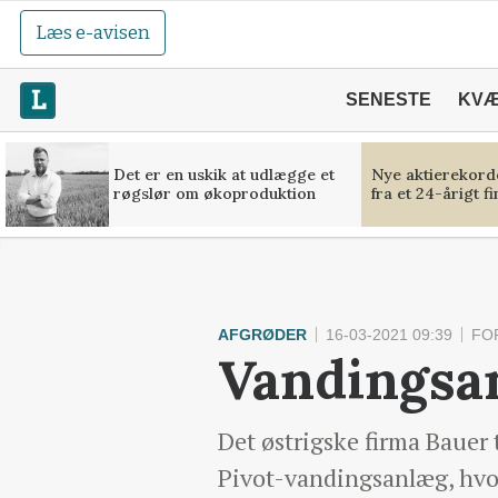
Læs e-avisen
SENESTE
KV
Det er en uskik at udlægge et
Nye aktierekorde
røgslør om økoproduktion
fra et 24-årigt f
AFGRØDER
16-03-2021 09:39
FO
Vandingsa
Det østrigske firma Bauer 
Pivot-vandingsanlæg, hvor