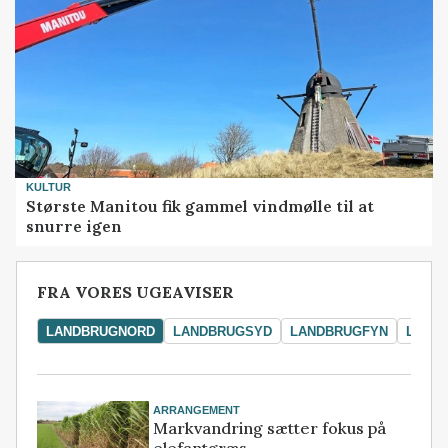
KULTUR
Største Manitou fik gammel vindmølle til at
snurre igen
FRA VORES UGEAVISER
LANDBRUGNORD
LANDBRUGSYD
LANDBRUGFYN
LAND
ARRANGEMENT
Markvandring sætter fokus på
elefantgræs