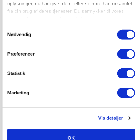
oplysninger, du har givet dem, eller som de har indsamlet
Trainee placement Ringkøbing
fra din brug af deres tjenester. Du samtykker til vores
Grise
cookies, hvis du fortsætter med at anvende vores
hjemmeside.
Samtykkevalg
6950, Ringkøbing
06. aug.
NY
Nødvendig
Rørlægger / håndmand søges til
Præferencer
dræn/entreprenørarbejde.
Anlæg
Kloak
Statistik
4690, Haslev
06. aug.
NY
Marketing
Lastbilchauffør søges til Henrik Haves
Maskinstation
Vis detaljer
Godstransport
OK