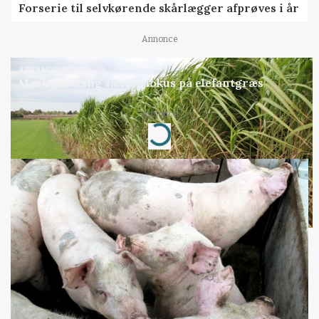
Forserie til selvkørende skårlægger afprøves i år
Annonce
ARRANGEMENT
Markvandring sætter fokus på elefantgræs
Annonce
Loading...