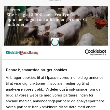
BUSINESS
Efter salg af 3.000 søer: Vestfynsk
opformeringsprofil afhænder jord for 85
millioner
Loading...
Annonce
Jobs
Denne hjemmeside bruger cookies
i samarbejde med
Vi bruger cookies til at tilpasse vores indhold og annoncer,
til at vise dig funktioner til sociale medier og til at
81
ledige stillinger
Opret agent
Se alle jobs
analysere vores trafik. Vi deler også oplysninger om din
brug af vores website med vores partnere inden for
sociale medier, annonceringspartnere og analysepartnere.
Vores partnere kan kombinere disse data med andre
Elevplads tilbydes ved Ringkøbing /