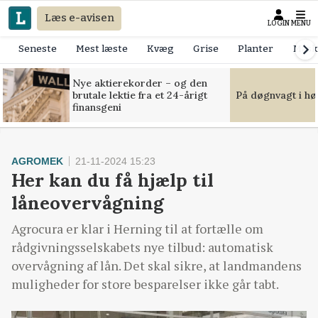
Læs e-avisen
LOGIN
MENU
Seneste
Mest læste
Kvæg
Grise
Planter
Mask
Nye aktierekorder – og den
brutale lektie fra et 24-årigt
På døgnvagt i hø
finansgeni
AGROMEK
21-11-2024 15:23
Her kan du få hjælp til
låneovervågning
Agrocura er klar i Herning til at fortælle om
rådgivningsselskabets nye tilbud: automatisk
overvågning af lån. Det skal sikre, at landmandens
muligheder for store besparelser ikke går tabt.