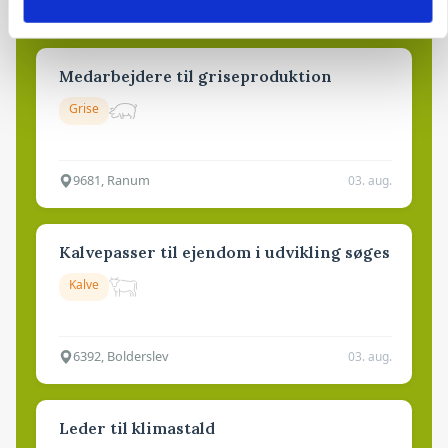
4700, Næstved
03. aug.
Medarbejdere til griseproduktion
Grise
9681, Ranum
03. aug.
Kalvepasser til ejendom i udvikling søges
Kalve
6392, Bolderslev
03. aug.
Leder til klimastald