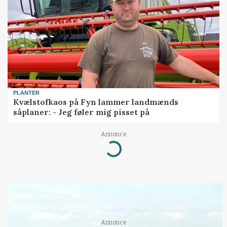
PLANTER
Kvælstofkaos på Fyn lammer landmænds
såplaner: - Jeg føler mig pisset på
Annonce
Loading...
MARKED
Høstpres kan sænke hvedeprisen yderligere
Annonce