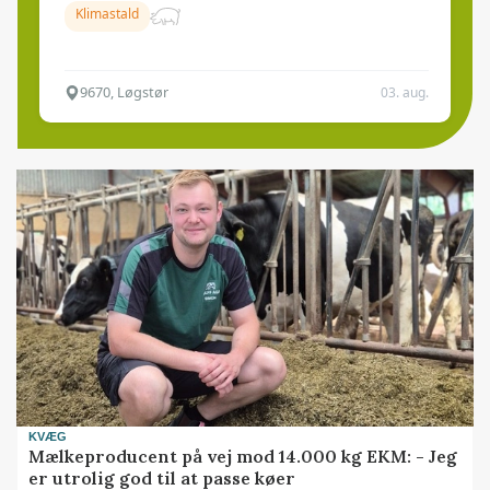
Klimastald
9670, Løgstør
03. aug.
KVÆG
Mælkeproducent på vej mod 14.000 kg EKM: - Jeg
er utrolig god til at passe køer