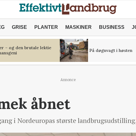
ÆG
GRISE
PLANTER
MASKINER
BUSINESS
J
r – og den brutale lektie
På døgnvagt i høsten
inansgeni
Annonce
omek åbnet
 gang i Nordeuropas største landbrugsudstillin