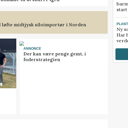
barm
start
l løfte midtjysk siloimportør i Norden
PLAN
Ny so
Har 
verde
ANNONCE
Der kan være penge gemt, i
foderstrategien