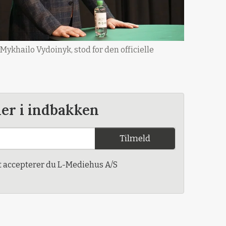
khailo Vydoinyk, stod for den officielle
der i indbakken
Tilmeld
t accepterer du L-Mediehus A/S