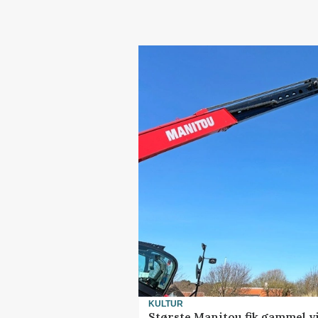
KULTUR
Største Manitou fik gammel vi