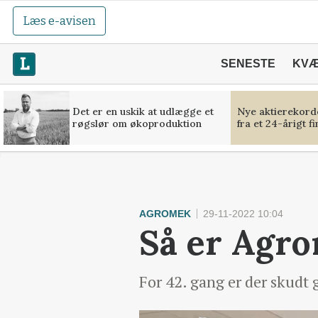
Læs e-avisen
SENESTE
KV
Det er en uskik at udlægge et
Nye aktierekorde
røgslør om økoproduktion
fra et 24-årigt f
AGROMEK
29-11-2022 10:04
Så er Agr
For 42. gang er der skudt