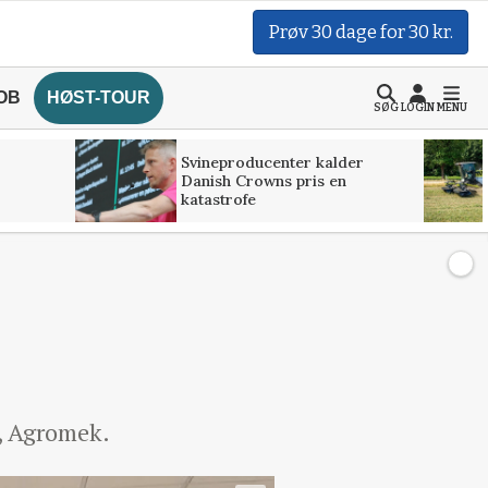
Prøv 30 dage for 30 kr.
OB
HØST-TOUR
SØG
LOGIN
MENU
Svineproducenter kalder
Danish Crowns pris en
katastrofe
g, Agromek.