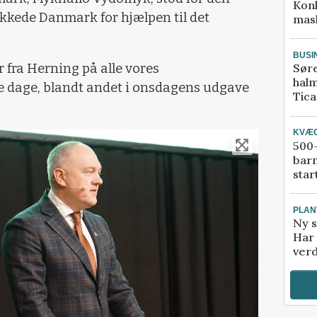
Kon
takkede Danmark for hjælpen til det
mask
BUSI
r fra Herning på alle vores
Sør
halm
 dage, blandt andet i onsdagens udgave
Tic
KVÆ
500-
bar
star
PLAN
Ny s
Har 
verd