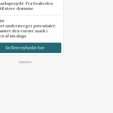
arksprojekt: Fra beskeden
 til store drømme
TER
rt understreger potentialet:
høstet den eneste mark i
n af sin slags
Se flere nyheder her
Annonce