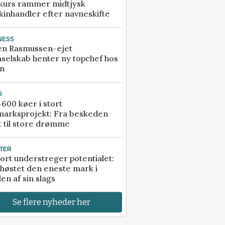
kurs rammer midtjysk
inhandler efter navneskifte
NESS
en Rasmussen-ejet
selskab henter ny topchef hos
an
G
600 køer i stort
marksprojekt: Fra beskeden
t til store drømme
TER
ort understreger potentialet:
høstet den eneste mark i
en af sin slags
Se flere nyheder her