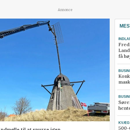
Annonce
MES
INDLA
Fred
Landm
få hø
BUSIN
Konk
mask
BUSIN
Søre
hente
KVÆG
500-6
ndmølle til at snurre igen