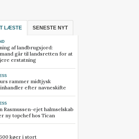
T LÆSTE
SENESTE NYT
ND
ning af landbrugsjord:
and går til landsretten for at
jere erstatning
ESS
urs rammer midtjysk
inhandler efter navneskifte
ESS
n Rasmussen-ejet halmselskab
r ny topchef hos Tican
00 køer i stort