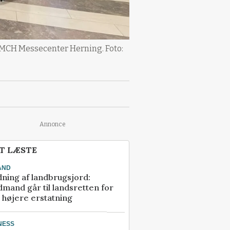
 MCH Messecenter Herning. Foto:
Annonce
T LÆSTE
AND
ning af landbrugsjord:
mand går til landsretten for
å højere erstatning
NESS