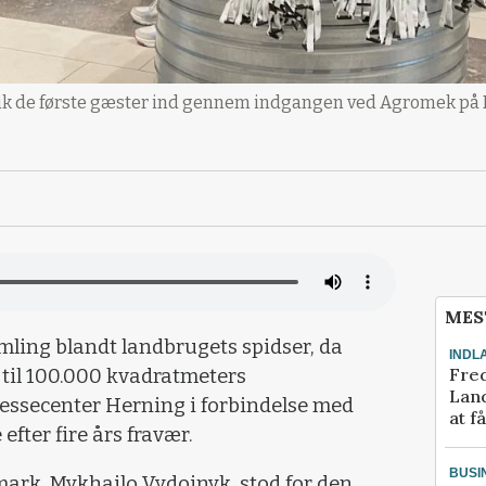
 gik de første gæster ind gennem indgangen ved Agromek på
MES
amling blandt landbrugets spidser, da
INDL
Fred
 til 100.000 kvadratmeters
Land
essecenter Herning i forbindelse med
at f
efter fire års fravær.
BUSI
rk, Mykhailo Vydoinyk, stod for den