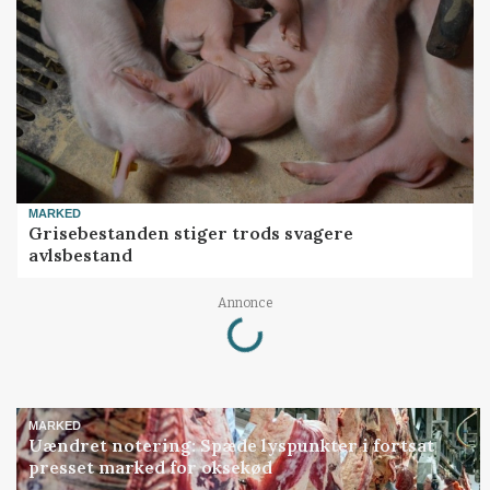
MARKED
Grisebestanden stiger trods svagere
avlsbestand
Loading...
Annonce
MARKED
Uændret notering: Spæde lyspunkter i fortsat
presset marked for oksekød