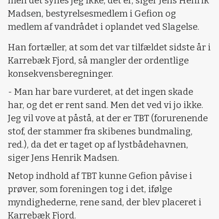
men det synes jeg ikke, det er, siger Jens Henrik
Madsen, bestyrelsesmedlem i Gefion og
medlem af vandrådet i oplandet ved Slagelse.
Han fortæller, at som det var tilfældet sidste år i
Karrebæk Fjord, så mangler der ordentlige
konsekvensberegninger.
- Man har bare vurderet, at det ingen skade
har, og det er rent sand. Men det ved vi jo ikke.
Jeg vil vove at påstå, at der er TBT (forurenende
stof, der stammer fra skibenes bundmaling,
red.), da det er taget op af lystbådehavnen,
siger Jens Henrik Madsen.
Netop indhold af TBT kunne Gefion påvise i
prøver, som foreningen tog i det, ifølge
myndighederne, rene sand, der blev placeret i
Karrebæk Fjord.