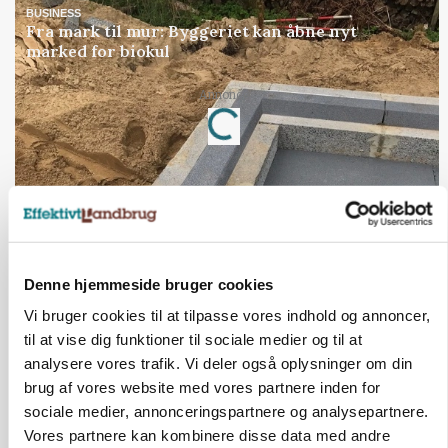
BUSINESS
Fra mark til mur: Byggeriet kan åbne nyt
marked for biokul
Annonce
Loading...
Jobs
i samarbejde med
Denne hjemmeside bruger cookies
76
ledige stillinger
Opret agent
Se alle jobs
Vi bruger cookies til at tilpasse vores indhold og annoncer,
til at vise dig funktioner til sociale medier og til at
analysere vores trafik. Vi deler også oplysninger om din
brug af vores website med vores partnere inden for
Elevplads tilbydes ved Ringkøbing /
sociale medier, annonceringspartnere og analysepartnere.
Trainee placement Ringkøbing
Vores partnere kan kombinere disse data med andre