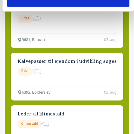
Medarbejdere til griseproduktion
Grise
9681, Ranum
03. aug.
Kalvepasser til ejendom i udvikling søges
Kalve
6392, Bolderslev
03. aug.
Leder til klimastald
Klimastald