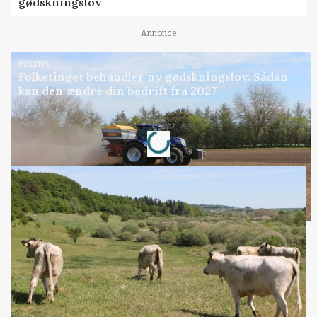
gødskningslov
Annonce
POLITIK
Folketinget behandler ny gødskningslov: Sådan
kan den ændre din bedrift fra 2027
Loading...
Annonce