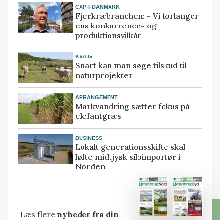
CAP-I-DANMARK
Fjerkræbranchen: - Vi forlanger
ens konkurrence- og
produktionsvilkår
KVÆG
Snart kan man søge tilskud til
naturprojekter
ARRANGEMENT
Markvandring sætter fokus på
elefantgræs
BUSINESS
Lokalt generationsskifte skal
løfte midtjysk siloimportør i
Norden
Læs flere
nyheder fra din