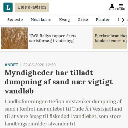
Læs e-avisen
LOGIN
MENU
Seneste
Mest læste
Kvæg
Grise
Planter
Mask
KWS Rallys topper årets
Fjerkræbranchen:
sortsforsøg i vinterbyg
konkurrence- og
ANDET
22-08-2020 12:20
Myndigheder har tilladt
dumpning af sand nær vigtigt
vandløb
Landboforeningen Gefion mistænker dumpning af
sand i foråret nær udløbet til Tude Å i Vestsjælland
til at være årsag til fiskedød i vandløbet, som store
landbrugsområder afvander til.