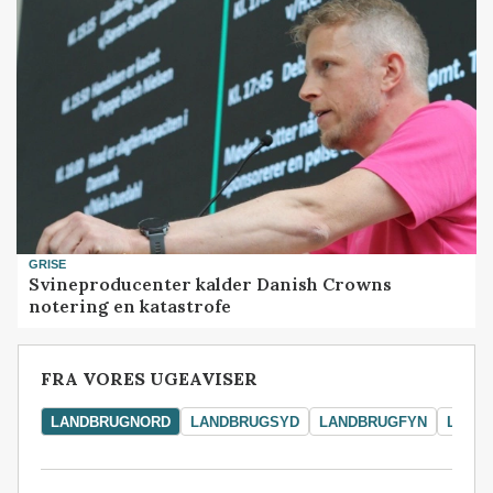
GRISE
Svineproducenter kalder Danish Crowns
notering en katastrofe
FRA VORES UGEAVISER
LANDBRUGNORD
LANDBRUGSYD
LANDBRUGFYN
LAND