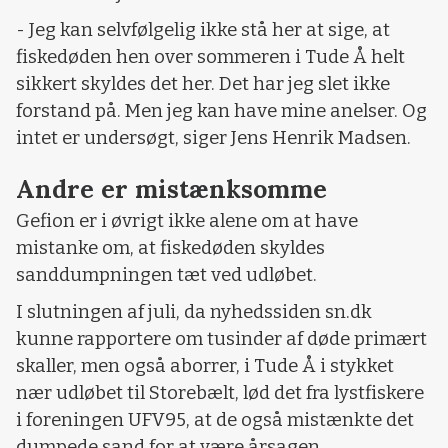
- Jeg kan selvfølgelig ikke stå her at sige, at
fiskedøden hen over sommeren i Tude Å helt
sikkert skyldes det her. Det har jeg slet ikke
forstand på. Men jeg kan have mine anelser. Og
intet er undersøgt, siger Jens Henrik Madsen.
Andre er mistænksomme
Gefion er i øvrigt ikke alene om at have
mistanke om, at fiskedøden skyldes
sanddumpningen tæt ved udløbet.
I slutningen af juli, da nyhedssiden sn.dk
kunne rapportere om tusinder af døde primært
skaller, men også aborrer, i Tude Å i stykket
nær udløbet til Storebælt, lød det fra lystfiskere
i foreningen UFV95, at de også mistænkte det
dumpede sand for at være årsagen.