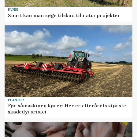
KVÆG
Snart kan man søge tilskud til naturprojekter
PLANTER
Før såmaskinen kører: Her er efterårets største
skadedyrsrisici