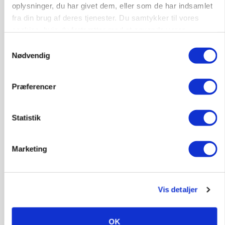
Grise
oplysninger, du har givet dem, eller som de har indsamlet
fra din brug af deres tjenester. Du samtykker til vores
6950, Ringkøbing
06. aug.
NY
cookies, hvis du fortsætter med at anvende vores
hjemmeside.
Samtykkevalg
Nødvendig
Rørlægger / håndmand søges til
dræn/entreprenørarbejde.
Præferencer
Anlæg
Kloak
4690, Haslev
06. aug.
NY
Statistik
Marketing
Lastbilchauffør søges til Henrik Haves
Maskinstation
Godstransport
Vis detaljer
4700, Næstved
03. aug.
OK