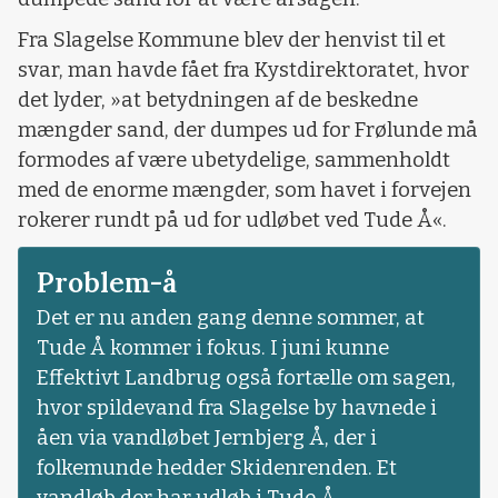
Fra Slagelse Kommune blev der henvist til et
svar, man havde fået fra Kystdirektoratet, hvor
det lyder, »at betydningen af de beskedne
mængder sand, der dumpes ud for Frølunde må
formodes af være ubetydelige, sammenholdt
med de enorme mængder, som havet i forvejen
rokerer rundt på ud for udløbet ved Tude Å«.
Problem-å
Det er nu anden gang denne sommer, at
Tude Å kommer i fokus. I juni kunne
Effektivt Landbrug også fortælle om sagen,
hvor spildevand fra Slagelse by havnede i
åen via vandløbet Jernbjerg Å, der i
folkemunde hedder Skidenrenden. Et
vandløb der har udløb i Tude Å.